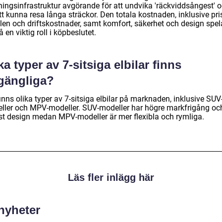
ningsinfrastruktur avgörande för att undvika 'räckviddsångest' 
tt kunna resa långa sträckor. Den totala kostnaden, inklusive pri
ilen och driftskostnader, samt komfort, säkerhet och design spel
 en viktig roll i köpbeslutet.
ka typer av 7-sitsiga elbilar finns
lgängliga?
inns olika typer av 7-sitsiga elbilar på marknaden, inklusive SUV
ller och MPV-modeller. SUV-modeller har högre markfrigång oc
st design medan MPV-modeller är mer flexibla och rymliga.
Läs fler inlägg här
 nyheter