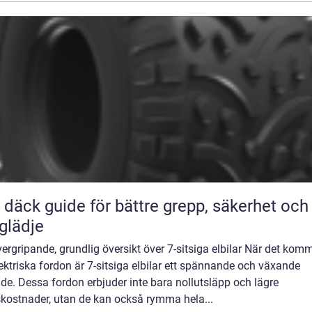
ör bättre grepp, säkerhet och
glädje
ergripande, grundlig översikt över 7-sitsiga elbilar När det kom
elektriska fordon är 7-sitsiga elbilar ett spännande och växande
e. Dessa fordon erbjuder inte bara nollutsläpp och lägre
skostnader, utan de kan också rymma hela...