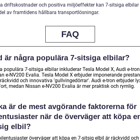
a driftskostnader och positiva miljöeffekter kan 7-sitsiga elbilar
del av framtidens hållbara transportlösningar.
FAQ
 är några populära 7-sitsiga elbilar?
 populära 7-sitsiga elbilar inkluderar Tesla Model X, Audi e-tro
an e-NV200 Evalia. Tesla Model X erbjuder imponerande prestan
räckvidd och innovativa 'gullvingedörrar'. Audi e-tron erbjuder l
ort, medan Nissan e-NV200 Evalia är mer praktisk och rymlig.
ka är de mest avgörande faktorerna för
entusiaster när de överväger att köpa e
sig elbil?
ilentusiaster överväger att köpa en 7-sitsig elbil är räckvidd och