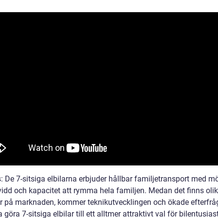
: De 7-sitsiga elbilarna erbjuder hållbar familjetransport med mö
kvidd och kapacitet att rymma hela familjen. Medan det finns oli
r på marknaden, kommer teknikutvecklingen och ökade efterfrå
a göra 7-sitsiga elbilar till ett alltmer attraktivt val för bilentusia