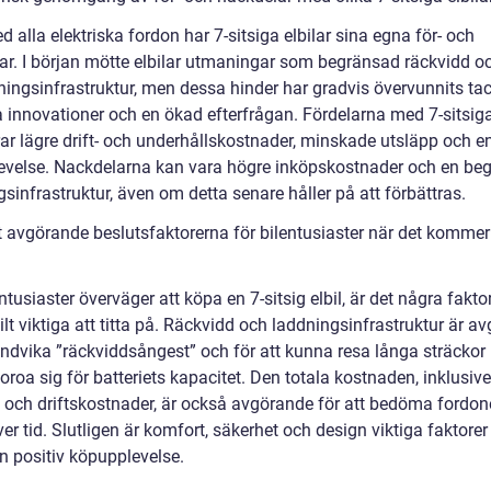
alla elektriska fordon har 7-sitsiga elbilar sina egna för- och
ar. I början mötte elbilar utmaningar som begränsad räckvidd oc
ningsinfrastruktur, men dessa hinder har gradvis övervunnits ta
a innovationer och en ökad efterfrågan. Fördelarna med 7-sitsiga
ar lägre drift- och underhållskostnader, minskade utsläpp och en
evelse. Nackdelarna kan vara högre inköpskostnader och en be
sinfrastruktur, även om detta senare håller på att förbättras.
 avgörande beslutsfaktorerna för bilentusiaster när det kommer t
ntusiaster överväger att köpa en 7-sitsig elbil, är det några fakt
ilt viktiga att titta på. Räckvidd och laddningsinfrastruktur är a
undvika ”räckviddsångest” och för att kunna resa långa sträckor 
roa sig för batteriets kapacitet. Den totala kostnaden, inklusive
n och driftskostnader, är också avgörande för att bedöma fordon
er tid. Slutligen är komfort, säkerhet och design viktiga faktorer 
n positiv köpupplevelse.