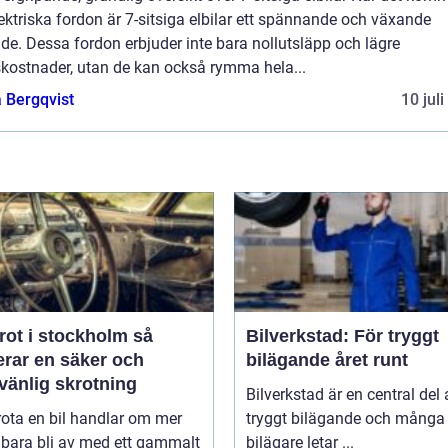
elektriska fordon är 7-sitsiga elbilar ett spännande och växande
e. Dessa fordon erbjuder inte bara nollutsläpp och lägre
skostnader, utan de kan också rymma hela...
 Bergqvist
10 jul
rot i stockholm så
Bilverkstad: För tryggt
erar en säker och
bilägande året runt
vänlig skrotning
Bilverkstad är en central del 
rota en bil handlar om mer
tryggt bilägande och många
 bara bli av med ett gammalt
bilägare letar ...