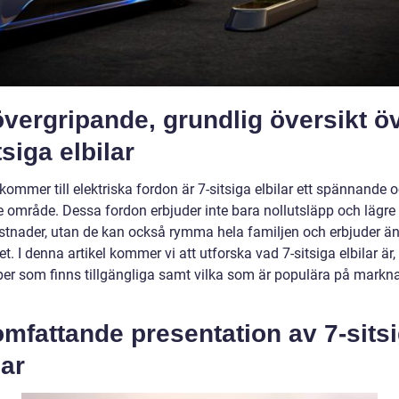
vergripande, grundlig översikt ö
tsiga elbilar
kommer till elektriska fordon är 7-sitsiga elbilar ett spännande 
 område. Dessa fordon erbjuder inte bara nollutsläpp och lägre
ostnader, utan de kan också rymma hela familjen och erbjuder ä
itet. I denna artikel kommer vi att utforska vad 7-sitsiga elbilar är,
yper som finns tillgängliga samt vilka som är populära på mark
mfattande presentation av 7-sits
lar