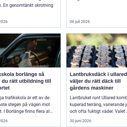
n. En genomtänkt skrotning
 2026
06 juli 2026
kskola borlänge så
Lantbruksdäck i ullared s
r du rätt utbildning till
väljer du rätt däck till
rtet
gårdens maskiner
lja trafikskola är ett av de
Lantbruket runt Ullared komb
aste stegen på vägen mot
kuperad terräng, varierande 
. I Borlänge finns flera al...
och ofta fuktigt väder. Valet .
 2026
30 juni 2026