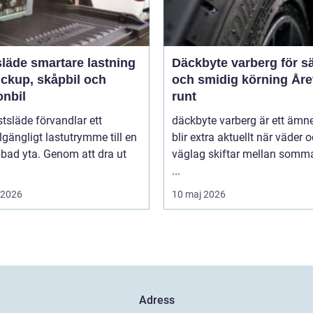
rtare lastning
Däckbyte varberg för s
ickup, skåpbil och
och smidig körning Åre
onbil
runt
tsläde förvandlar ett
däckbyte varberg är ett äm
llgängligt lastutrymme till en
blir extra aktuellt när väder 
bbad yta. Genom att dra ut
väglag skiftar mellan somm
...
i 2026
10 maj 2026
Adress