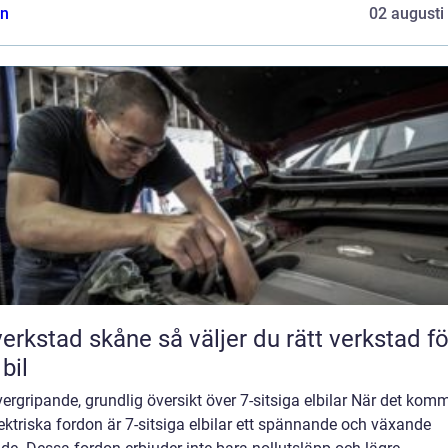
n
02 augusti
tad skåne så väljer du rätt verkstad för
 bil
ergripande, grundlig översikt över 7-sitsiga elbilar När det kom
elektriska fordon är 7-sitsiga elbilar ett spännande och växande