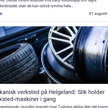
e. Dessa fordon erbjuder inte bara nollutsläpp och lägre
skostnader, utan de kan också rymma hela...
n
01 augusti
anisk verksted på Helgeland: Slik holder
ksted-maskiner i gang
ergripande, grundlig översikt över 7-sitsiga elbilar När det kom