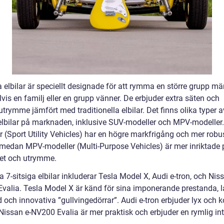
a elbilar är speciellt designade för att rymma en större grupp mä
is en familj eller en grupp vänner. De erbjuder extra säten och
rymme jämfört med traditionella elbilar. Det finns olika typer a
 elbilar på marknaden, inklusive SUV-modeller och MPV-modeller
r (Sport Utility Vehicles) har en högre markfrigång och mer robu
 medan MPV-modeller (Multi-Purpose Vehicles) är mer inriktade 
itet och utrymme.
 7-sitsiga elbilar inkluderar Tesla Model X, Audi e-tron, och Niss
valia. Tesla Model X är känd för sina imponerande prestanda, 
 och innovativa ”gullvingedörrar”. Audi e-tron erbjuder lyx och k
issan e-NV200 Evalia är mer praktisk och erbjuder en rymlig inte