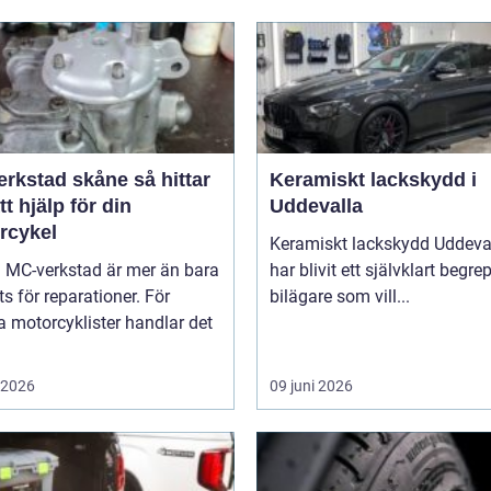
stad skåne så hittar
Keramiskt lackskydd i
tt hjälp för din
Uddevalla
rcykel
Keramiskt lackskydd Uddeva
a MC-verkstad är mer än bara
har blivit ett självklart begre
ts för reparationer. För
bilägare som vill...
 motorcyklister handlar det
i 2026
09 juni 2026