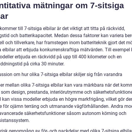
titativa mätningar om 7-sitsiga
lar
kommer till 7-sitsiga elbilar är det viktigt att titta på räckvidd,
gstid och batterikapacitet. Medan dessa faktorer kan variera be
l och tillverkare, har framstegen inom batteriteknik gjort det möj
a elbilar att erbjuda konkurrenskraftiga mätvärden. Till exempel
deller erbjuda en räckvidd på upp till 400 kilometer och en
ddningstid på cirka 30 minuter.
ssion om hur olika 7-sitsiga elbilar skiljer sig från varandra
er mellan olika 7-sitsiga elbilar kan vara märkbara när det komme
r som design, prestanda, interiörutrymme och säkerhetsfunktioner
 kan vissa modeller erbjuda en högre markfrigång, vilket gör d
 för ojämn terräng och utmanande vägförhållanden. Andra mod
avancerade säkerhetsfunktioner såsom autonom körning och
sistanssystem.
orisk genomgång av för- och nackdelar med olika 7-sitsiga elbila