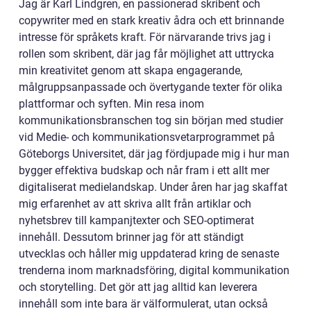
Jag är Karl Lindgren, en passionerad skribent och
copywriter med en stark kreativ ådra och ett brinnande
intresse för språkets kraft. För närvarande trivs jag i
rollen som skribent, där jag får möjlighet att uttrycka
min kreativitet genom att skapa engagerande,
målgruppsanpassade och övertygande texter för olika
plattformar och syften. Min resa inom
kommunikationsbranschen tog sin början med studier
vid Medie- och kommunikationsvetarprogrammet på
Göteborgs Universitet, där jag fördjupade mig i hur man
bygger effektiva budskap och når fram i ett allt mer
digitaliserat medielandskap. Under åren har jag skaffat
mig erfarenhet av att skriva allt från artiklar och
nyhetsbrev till kampanjtexter och SEO-optimerat
innehåll. Dessutom brinner jag för att ständigt
utvecklas och håller mig uppdaterad kring de senaste
trenderna inom marknadsföring, digital kommunikation
och storytelling. Det gör att jag alltid kan leverera
innehåll som inte bara är välformulerat, utan också