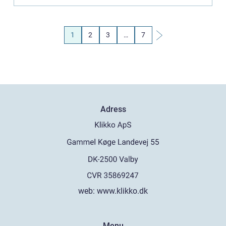
1
2
3
…
7
Adress
web:
www.klikko.dk
Menu