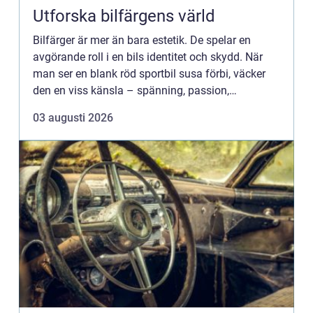
Utforska bilfärgens värld
Bilfärger är mer än bara estetik. De spelar en
avgörande roll i en bils identitet och skydd. När
man ser en blank röd sportbil susa förbi, väcker
den en viss känsla – spänning, passion,
hastighet. Men bilfärg är också praktisk och
03 augusti 2026
skyddar karos...