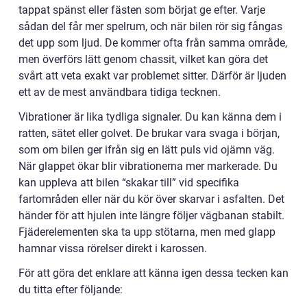
tappat spänst eller fästen som börjat ge efter. Varje
sådan del får mer spelrum, och när bilen rör sig fångas
det upp som ljud. De kommer ofta från samma område,
men överförs lätt genom chassit, vilket kan göra det
svårt att veta exakt var problemet sitter. Därför är ljuden
ett av de mest användbara tidiga tecknen.
Vibrationer är lika tydliga signaler. Du kan känna dem i
ratten, sätet eller golvet. De brukar vara svaga i början,
som om bilen ger ifrån sig en lätt puls vid ojämn väg.
När glappet ökar blir vibrationerna mer markerade. Du
kan uppleva att bilen “skakar till” vid specifika
fartområden eller när du kör över skarvar i asfalten. Det
händer för att hjulen inte längre följer vägbanan stabilt.
Fjäderelementen ska ta upp stötarna, men med glapp
hamnar vissa rörelser direkt i karossen.
För att göra det enklare att känna igen dessa tecken kan
du titta efter följande: