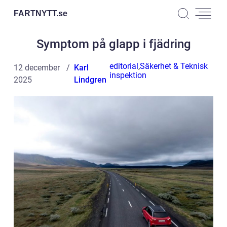
FARTNYTT.
se
Symptom på glapp i fjädring
editorial
,
Säkerhet & Teknisk
12 december
Karl
inspektion
2025
Lindgren