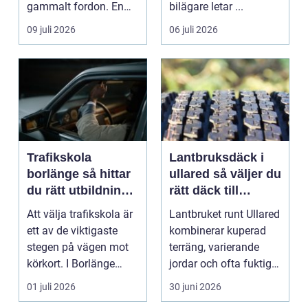
gammalt fordon. En
bilägare letar ...
genomtänkt skrotning
09 juli 2026
06 juli 2026
...
Trafikskola
Lantbruksdäck i
borlänge så hittar
ullared så väljer du
du rätt utbildning
rätt däck till
till körkortet
gårdens maskiner
Att välja trafikskola är
Lantbruket runt Ullared
ett av de viktigaste
kombinerar kuperad
stegen på vägen mot
terräng, varierande
körkort. I Borlänge
jordar och ofta fuktigt
finns flera al...
väder. Valet ...
01 juli 2026
30 juni 2026