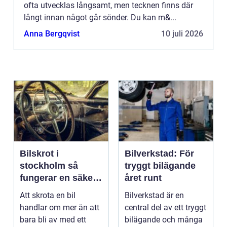
ofta utvecklas långsamt, men tecknen finns där
långt innan något går sönder. Du kan m&...
Anna Bergqvist
10 juli 2026
Bilskrot i
Bilverkstad: För
stockholm så
tryggt bilägande
fungerar en säker
året runt
och miljövänlig
Att skrota en bil
Bilverkstad är en
skrotning
handlar om mer än att
central del av ett tryggt
bara bli av med ett
bilägande och många