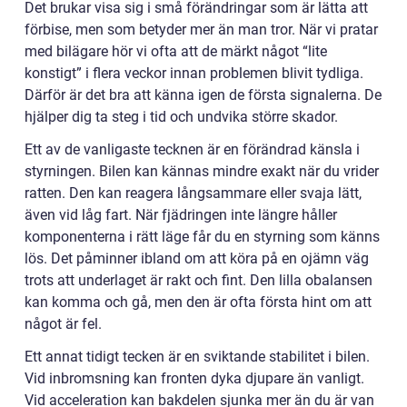
Det brukar visa sig i små förändringar som är lätta att
förbise, men som betyder mer än man tror. När vi pratar
med bilägare hör vi ofta att de märkt något “lite
konstigt” i flera veckor innan problemen blivit tydliga.
Därför är det bra att känna igen de första signalerna. De
hjälper dig ta steg i tid och undvika större skador.
Ett av de vanligaste tecknen är en förändrad känsla i
styrningen. Bilen kan kännas mindre exakt när du vrider
ratten. Den kan reagera långsammare eller svaja lätt,
även vid låg fart. När fjädringen inte längre håller
komponenterna i rätt läge får du en styrning som känns
lös. Det påminner ibland om att köra på en ojämn väg
trots att underlaget är rakt och fint. Den lilla obalansen
kan komma och gå, men den är ofta första hint om att
något är fel.
Ett annat tidigt tecken är en sviktande stabilitet i bilen.
Vid inbromsning kan fronten dyka djupare än vanligt.
Vid acceleration kan bakdelen sjunka mer än du är van