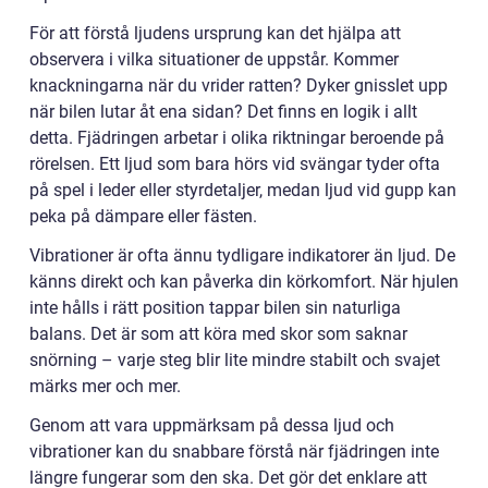
För att förstå ljudens ursprung kan det hjälpa att
observera i vilka situationer de uppstår. Kommer
knackningarna när du vrider ratten? Dyker gnisslet upp
när bilen lutar åt ena sidan? Det finns en logik i allt
detta. Fjädringen arbetar i olika riktningar beroende på
rörelsen. Ett ljud som bara hörs vid svängar tyder ofta
på spel i leder eller styrdetaljer, medan ljud vid gupp kan
peka på dämpare eller fästen.
Vibrationer är ofta ännu tydligare indikatorer än ljud. De
känns direkt och kan påverka din körkomfort. När hjulen
inte hålls i rätt position tappar bilen sin naturliga
balans. Det är som att köra med skor som saknar
snörning – varje steg blir lite mindre stabilt och svajet
märks mer och mer.
Genom att vara uppmärksam på dessa ljud och
vibrationer kan du snabbare förstå när fjädringen inte
längre fungerar som den ska. Det gör det enklare att