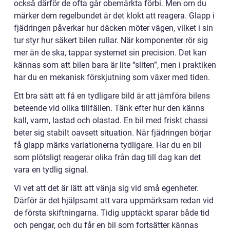
också därför de ofta går obemärkta förbi. Men om du
märker dem regelbundet är det klokt att reagera. Glapp i
fjädringen påverkar hur däcken möter vägen, vilket i sin
tur styr hur säkert bilen rullar. När komponenter rör sig
mer än de ska, tappar systemet sin precision. Det kan
kännas som att bilen bara är lite “sliten”, men i praktiken
har du en mekanisk förskjutning som växer med tiden.
Ett bra sätt att få en tydligare bild är att jämföra bilens
beteende vid olika tillfällen. Tänk efter hur den känns
kall, varm, lastad och olastad. En bil med friskt chassi
beter sig stabilt oavsett situation. När fjädringen börjar
få glapp märks variationerna tydligare. Har du en bil
som plötsligt reagerar olika från dag till dag kan det
vara en tydlig signal.
Vi vet att det är lätt att vänja sig vid små egenheter.
Därför är det hjälpsamt att vara uppmärksam redan vid
de första skiftningarna. Tidig upptäckt sparar både tid
och pengar, och du får en bil som fortsätter kännas