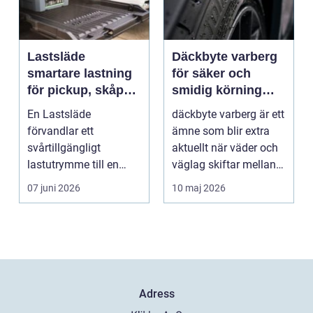
Lastsläde
Däckbyte varberg
smartare lastning
för säker och
för pickup, skåpbil
smidig körning
och personbil
Året runt
En Lastsläde
däckbyte varberg är ett
förvandlar ett
ämne som blir extra
svårtillgängligt
aktuellt när väder och
lastutrymme till en
väglag skiftar mellan
lättjobbad yta. Genom
sommar och ...
07 juni 2026
10 maj 2026
att dra ut la...
Adress