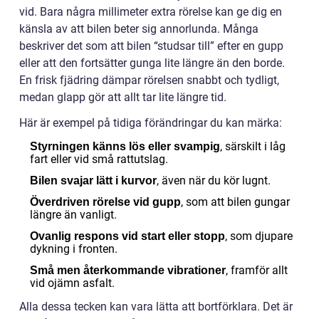
vid. Bara några millimeter extra rörelse kan ge dig en
känsla av att bilen beter sig annorlunda. Många
beskriver det som att bilen “studsar till” efter en gupp
eller att den fortsätter gunga lite längre än den borde.
En frisk fjädring dämpar rörelsen snabbt och tydligt,
medan glapp gör att allt tar lite längre tid.
Här är exempel på tidiga förändringar du kan märka:
, särskilt i låg
Styrningen känns lös eller svampig
fart eller vid små rattutslag.
, även när du kör lugnt.
Bilen svajar lätt i kurvor
, som att bilen gungar
Överdriven rörelse vid gupp
längre än vanligt.
, som djupare
Ovanlig respons vid start eller stopp
dykning i fronten.
, framför allt
Små men återkommande vibrationer
vid ojämn asfalt.
Alla dessa tecken kan vara lätta att bortförklara. Det är