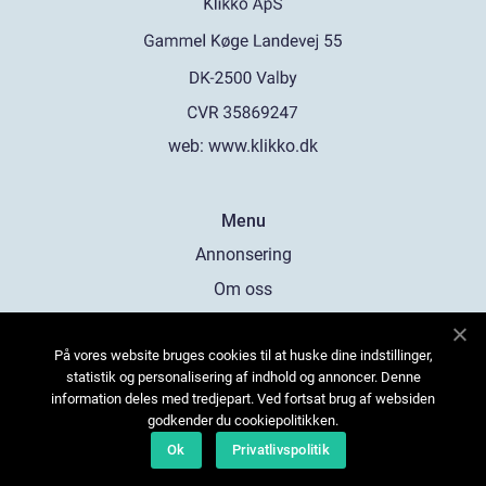
web:
www.klikko.dk
Menu
Annonsering
Om oss
Cookies
På vores website bruges cookies til at huske dine indstillinger,
Kontakta oss
statistik og personalisering af indhold og annoncer. Denne
Sitemap
information deles med tredjepart. Ved fortsat brug af websiden
godkender du cookiepolitikken.
Ok
Privatlivspolitik