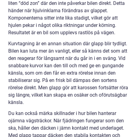
liten “död zon” där den inte påverkar bilen direkt. Detta
händer när hjulvinklarna förändras av glappet.
Komponenterna sitter inte lika stadigt, vilket gör att
hjulen pekar i något olika riktningar under körning.
Resultatet är en bil som upplevs rastlös på vägen.
Kurvtagning är en annan situation där glapp blir tydligt.
Bilen kan luta mer än vanligt, eller så känns det som att
den reagerar för långsamt när du går in i en sväng. Vid
snabbare kurvor kan den till och med ge en gungande
känsla, som om den får en extra rörelse innan den
stabiliserar sig. På en frisk bil dämpas den sortens
rörelse direkt. Men glapp gör att karossen fortsätter röra
sig längre, vilket kan skapa en osäker och oförutsägbar
känsla.
Du kan också märka skillnader i hur bilen hanterar
ojämna vägsträckor. När fjädringen fungerar som den
ska, håller den däcken i jämn kontakt med underlaget.
Med glapp tappar däcken den stabila kontakten och