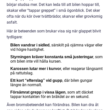
börjar studsa mer. Det kan leda till att bilen hoppar till,
skakar eller “tappar greppet” i små ögonblick. Det sker
ofta när du kör över tvättbrädor, skarvar eller grovkornig
asfalt.
Här är beteenden som brukar visa sig när glappet blivit
tydligare:
, särskilt på ojämna vägar eller
Bilen vandrar i sidled
vid högre hastighet.
, som
Styrningen kräver konstanta små justeringar
om bilen inte vill hålla kursen.
, eller reagerar långsamt
Karossen lutar mer i kurvor
på rattutslag.
, där bilen gungar
Ett kort “efterslag” vid gupp
längre än normalt.
, som att däcket
Försämrat grepp i vissa lägen
tappar kontakten för en bråkdel av en sekund.
Även bromsbeteendet kan förändras. Bilen kan dra åt