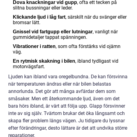
, ofta ett tecken på
Dova knackningar vid gupp
slitna bussningar eller leder.
, särskilt när du svänger eller
Klickande ljud i låg fart
bromsar lätt.
, vanligt när
Gnissel vid fartgupp eller lutningar
gummidetaljer tappat spänningen.
, som ofta förstärks vid ojämn
Vibrationer i ratten
väg.
, ibland tydligast vid
En rytmisk skakning i bilen
motorvägsfart.
Ljuden kan ibland vara oregelbundna. De kan försvinna
när temperaturen ändras eller när bilen belastas
annorlunda. Det gör att många avfärdar dem som
småsaker. Men ett återkommande ljud, även om det
bara hörs ibland, är värt att följa upp. Glapp försvinner
inte av sig själv. Tvärtom brukar det öka långsamt och
skapa fler problem längs vägen. Ju tidigare du lyssnar
efter förändringar, desto lättare är det att undvika större
reparationer.