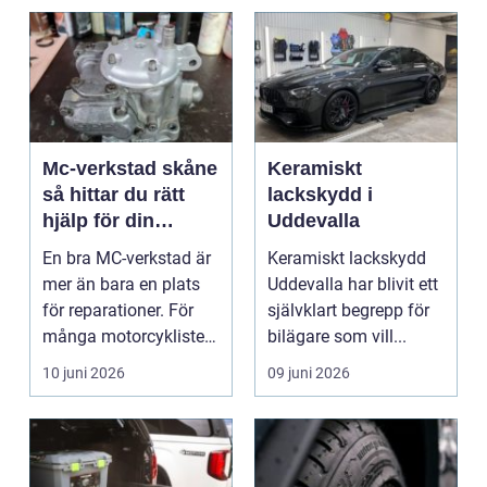
Mc-verkstad skåne
Keramiskt
så hittar du rätt
lackskydd i
hjälp för din
Uddevalla
motorcykel
En bra MC-verkstad är
Keramiskt lackskydd
mer än bara en plats
Uddevalla har blivit ett
för reparationer. För
självklart begrepp för
många motorcyklister
bilägare som vill...
handlar det om...
10 juni 2026
09 juni 2026