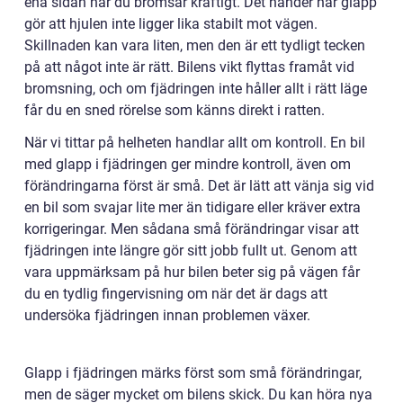
ena sidan när du bromsar kraftigt. Det händer när glapp
gör att hjulen inte ligger lika stabilt mot vägen.
Skillnaden kan vara liten, men den är ett tydligt tecken
på att något inte är rätt. Bilens vikt flyttas framåt vid
bromsning, och om fjädringen inte håller allt i rätt läge
får du en sned rörelse som känns direkt i ratten.
När vi tittar på helheten handlar allt om kontroll. En bil
med glapp i fjädringen ger mindre kontroll, även om
förändringarna först är små. Det är lätt att vänja sig vid
en bil som svajar lite mer än tidigare eller kräver extra
korrigeringar. Men sådana små förändringar visar att
fjädringen inte längre gör sitt jobb fullt ut. Genom att
vara uppmärksam på hur bilen beter sig på vägen får
du en tydlig fingervisning om när det är dags att
undersöka fjädringen innan problemen växer.
Glapp i fjädringen märks först som små förändringar,
men de säger mycket om bilens skick. Du kan höra nya