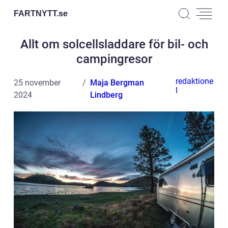
FARTNYTT.
se
Allt om solcellsladdare för bil- och
campingresor
redaktione
25 november
Maja Bergman
l
2024
Lindberg