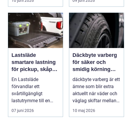
10 juni 2026
09 juni 2026
Lastsläde
Däckbyte varberg
smartare lastning
för säker och
för pickup, skåpbil
smidig körning
och personbil
Året runt
En Lastsläde
däckbyte varberg är ett
förvandlar ett
ämne som blir extra
svårtillgängligt
aktuellt när väder och
lastutrymme till en
väglag skiftar mellan
lättjobbad yta. Genom
sommar och ...
07 juni 2026
10 maj 2026
att dra ut la...