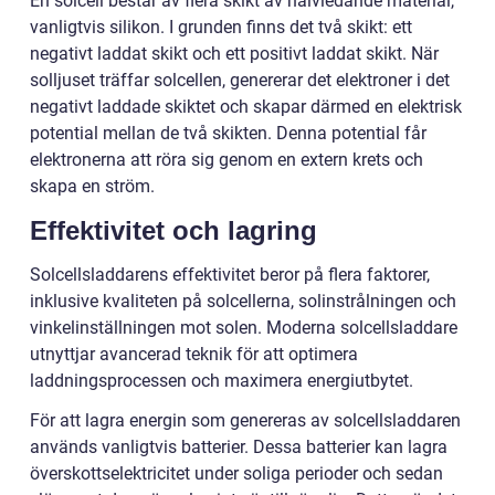
En solcell består av flera skikt av halvledande material,
vanligtvis silikon. I grunden finns det två skikt: ett
negativt laddat skikt och ett positivt laddat skikt. När
solljuset träffar solcellen, genererar det elektroner i det
negativt laddade skiktet och skapar därmed en elektrisk
potential mellan de två skikten. Denna potential får
elektronerna att röra sig genom en extern krets och
skapa en ström.
Effektivitet och lagring
Solcellsladdarens effektivitet beror på flera faktorer,
inklusive kvaliteten på solcellerna, solinstrålningen och
vinkelinställningen mot solen. Moderna solcellsladdare
utnyttjar avancerad teknik för att optimera
laddningsprocessen och maximera energiutbytet.
För att lagra energin som genereras av solcellsladdaren
används vanligtvis batterier. Dessa batterier kan lagra
överskottselektricitet under soliga perioder och sedan