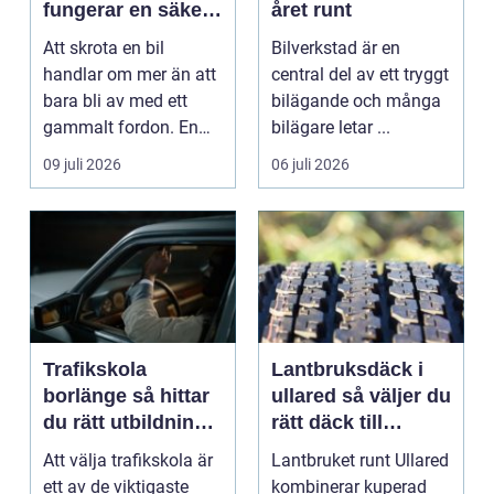
fungerar en säker
året runt
och miljövänlig
Att skrota en bil
Bilverkstad är en
skrotning
handlar om mer än att
central del av ett tryggt
bara bli av med ett
bilägande och många
gammalt fordon. En
bilägare letar ...
genomtänkt skrotning
09 juli 2026
06 juli 2026
...
Trafikskola
Lantbruksdäck i
borlänge så hittar
ullared så väljer du
du rätt utbildning
rätt däck till
till körkortet
gårdens maskiner
Att välja trafikskola är
Lantbruket runt Ullared
ett av de viktigaste
kombinerar kuperad