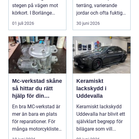
stegen på vägen mot
terräng, varierande
körkort. I Borlänge
jordar och ofta fuktigt
finns flera al...
väder. Valet ...
01 juli 2026
30 juni 2026
Mc-verkstad skåne
Keramiskt
så hittar du rätt
lackskydd i
hjälp för din
Uddevalla
motorcykel
En bra MC-verkstad är
Keramiskt lackskydd
mer än bara en plats
Uddevalla har blivit ett
för reparationer. För
självklart begrepp för
många motorcyklister
bilägare som vill...
handlar det om...