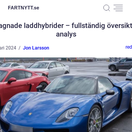
FARTNYTT.
se
gnade laddhybrider – fullständig översik
analys
red
ari 2024
Jon Larsson