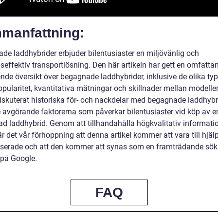
manfattning:
de laddhybrider erbjuder bilentusiaster en miljövänlig och
seffektiv transportlösning. Den här artikeln har gett en omfatta
nde översikt över begagnade laddhybrider, inklusive de olika typ
pularitet, kvantitativa mätningar och skillnader mellan modeller
iskuterat historiska för- och nackdelar med begagnade laddhybri
 avgörande faktorerna som påverkar bilentusiaster vid köp av e
d laddhybrid. Genom att tillhandahålla högkvalitativ informati
r det vår förhoppning att denna artikel kommer att vara till hjälp
esserade och att den kommer att synas som en framträdande sökr
 på Google.
FAQ