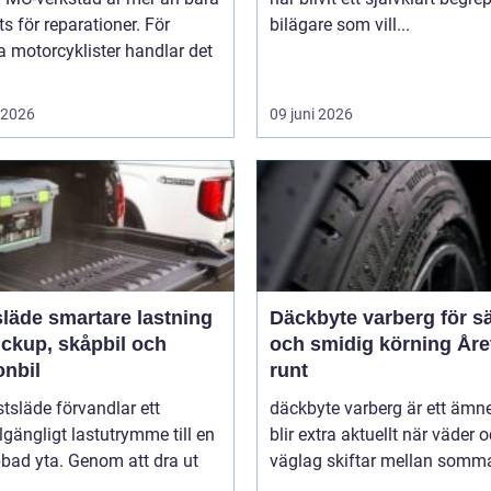
ts för reparationer. För
bilägare som vill...
 motorcyklister handlar det
i 2026
09 juni 2026
rtare lastning
Däckbyte varberg för s
ickup, skåpbil och
och smidig körning Åre
onbil
runt
tsläde förvandlar ett
däckbyte varberg är ett äm
llgängligt lastutrymme till en
blir extra aktuellt när väder 
bbad yta. Genom att dra ut
väglag skiftar mellan somm
...