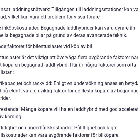
änsat laddningsnätverk: Tillgången till laddningsstationer kan v
d, vilket kan vara ett problem för vissa förare.
e inköpskostnader: Begagnade laddhybrider kan vara dyrare än
onella begagnade bilar på grund av deras avancerade teknik.
e faktorer för bilentusiaster vid köp av bil
ntusiaster är det viktigt att överväga flera avgörande faktorer nä
att köpa en begagnad laddhybrid. Här är några faktorer som ofta 
listan:
erikapacitet och räckvidd: Enligt en undersökning anses en bety
 på eldrift vara en viktig faktor för de flesta köpare av begagna
ider.
prestanda: Många köpare vill ha en laddhybrid med god accelera
iv körning.
örlitlighet och underhållskostnader: Pålitlighet och lägre
llskostnader kan vara avgörande faktorer för bilköpare.