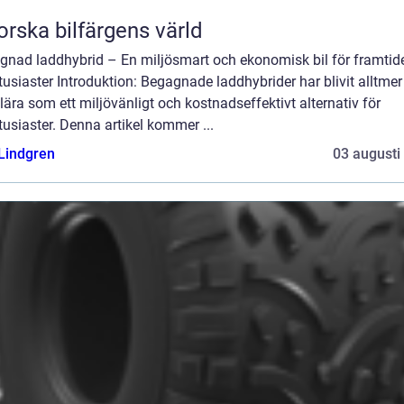
orska bilfärgens värld
gnad laddhybrid – En miljösmart och ekonomisk bil för framtid
tusiaster Introduktion: Begagnade laddhybrider har blivit alltmer
ära som ett miljövänligt och kostnadseffektivt alternativ för
tusiaster. Denna artikel kommer ...
 Lindgren
03 augusti