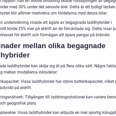
en rapport från en online biltidning ökade försäljningen av bega
ider med 30% under det senaste året. Detta är ett tydligt tecken
siaster blir alltmer medvetna om fördelarna med dessa bilar.
n undersökning visade att ägare av begagnade laddhybrider i
itt körde 25% mer på eldrift än de förväntade sig. Detta visar p
tresset för eldrift och förmågan att spara pengar på bränsle.
llnader mellan olika begagnade
dhybrider
e laddhybrider kan skilja sig åt på flera olika sätt. Några fakt
sig mellan modellerna inkluderar:
rikapacitet: Vissa laddhybrider har större batterikapacitet, vilket 
äckvidd på eldrift.
ningsnätverk: Tillgången till laddningsstationer kan variera ber
och geografisk plats.
pplevelse: Vissa laddhybrider kan erbjuda en mer sportig köruppl