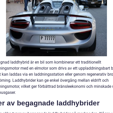
gnad laddhybrid är en bil som kombinerar ett traditionellt
ningsmotor med en elmotor som drivs av ett uppladdningsbart ba
et kan laddas via en laddningsstation eller genom regenerativ b
örning. Laddhybrider kan ge enkel övergång mellan eldrift och
ningsmotor, vilket ger förbättrad bränsleekonomi och minskade 
husgaser.
er av begagnade laddhybrider