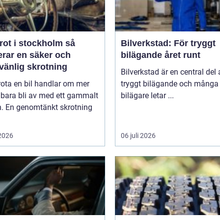
rot i stockholm så
Bilverkstad: För tryggt
erar en säker och
bilägande året runt
vänlig skrotning
Bilverkstad är en central del 
rota en bil handlar om mer
tryggt bilägande och många
 bara bli av med ett gammalt
bilägare letar ...
n. En genomtänkt skrotning
 2026
06 juli 2026