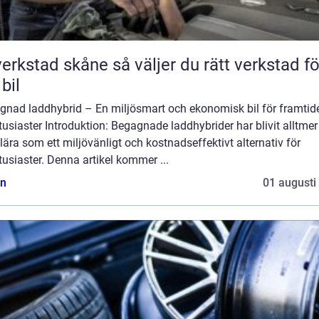
tad skåne så väljer du rätt verkstad för
 bil
gnad laddhybrid – En miljösmart och ekonomisk bil för framtid
tusiaster Introduktion: Begagnade laddhybrider har blivit alltmer
ära som ett miljövänligt och kostnadseffektivt alternativ för
tusiaster. Denna artikel kommer ...
n
01 augusti