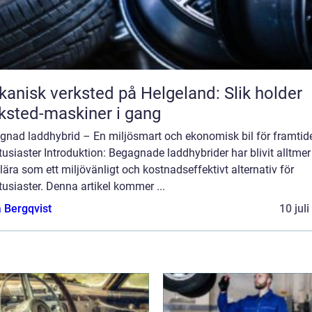
anisk verksted på Helgeland: Slik holder
ksted-maskiner i gang
gnad laddhybrid – En miljösmart och ekonomisk bil för framtid
tusiaster Introduktion: Begagnade laddhybrider har blivit alltmer
ära som ett miljövänligt och kostnadseffektivt alternativ för
tusiaster. Denna artikel kommer ...
 Bergqvist
10 jul