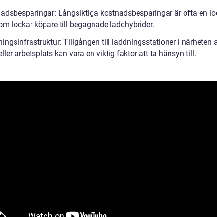
nadsbesparingar: Långsiktiga kostnadsbesparingar är ofta en l
som lockar köpare till begagnade laddhybrider.
ingsinfrastruktur: Tillgången till laddningsstationer i närheten 
ller arbetsplats kan vara en viktig faktor att ta hänsyn till.