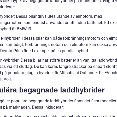
ns olika typer av begagnade laddhybrider på marknaden. Några 
kluderar:
hybrider: Dessa bilar drivs uteslutande av elmotorn, med
ningsmotorn som endast används för att ladda batteriet. Ett ex
ehybrid är BMW i3.
llellhybrider: I dessa bilar kan både förbränningsmotorn och elm
ilen samtidigt. Förbränningsmotorn och elmotorn kan också an
 Toyota Prius är ett exempel på en parallellhybrid.
in-hybrider: Dessa bilar har större batterier än vanliga laddhybri
as via ett eluttag. De kan köras längre sträckor på enbart eldrift
 på populära plug-in-hybrider är Mitsubishi Outlander PHEV oc
t Volt.
ulära begagnade laddhybrider
 gäller populära begagnade laddhybrider finns det flera modelle
 ut på marknaden. Dessa inkluderar:
ta Prius: Prius är den mest sålda laddhybridmodellen och är känt