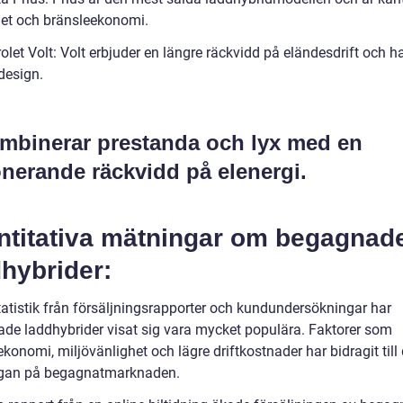
ghet och bränsleekonomi.
olet Volt: Volt erbjuder en längre räckvidd på eländesdrift och h
design.
ombinerar prestanda och lyx med en
nerande räckvidd på elenergi.
ntitativa mätningar om begagnad
hybrider:
statistik från försäljningsrapporter och kundundersökningar har
de laddhybrider visat sig vara mycket populära. Faktorer som
konomi, miljövänlighet och lägre driftkostnader har bidragit till
ågan på begagnatmarknaden.