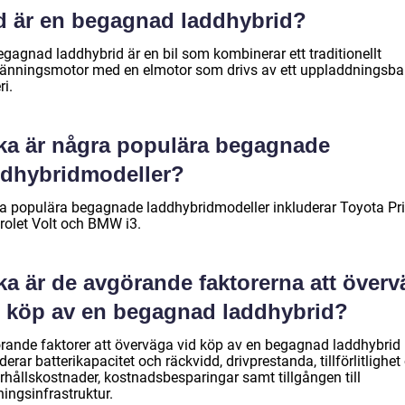
d är en begagnad laddhybrid?
egagnad laddhybrid är en bil som kombinerar ett traditionellt
ränningsmotor med en elmotor som drivs av ett uppladdningsba
ri.
lka är några populära begagnade
ddhybridmodeller?
a populära begagnade laddhybridmodeller inkluderar Toyota Pri
rolet Volt och BMW i3.
ka är de avgörande faktorerna att över
d köp av en begagnad laddhybrid?
rande faktorer att överväga vid köp av en begagnad laddhybrid
derar batterikapacitet och räckvidd, drivprestanda, tillförlitlighet
rhållskostnader, kostnadsbesparingar samt tillgången till
ingsinfrastruktur.