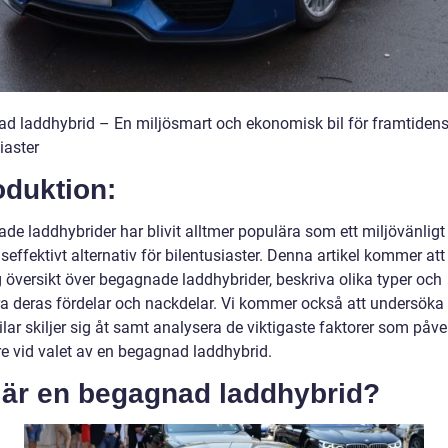
d laddhybrid – En miljösmart och ekonomisk bil för framtiden
iaster
oduktion:
de laddhybrider har blivit alltmer populära som ett miljövänligt
effektivt alternativ för bilentusiaster. Denna artikel kommer att
g översikt över begagnade laddhybrider, beskriva olika typer och
ra deras fördelar och nackdelar. Vi kommer också att undersöka
lar skiljer sig åt samt analysera de viktigaste faktorer som påve
re vid valet av en begagnad laddhybrid.
 är en begagnad laddhybrid?