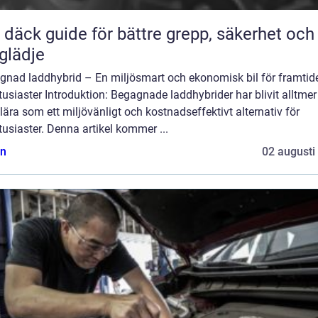
ör bättre grepp, säkerhet och
glädje
gnad laddhybrid – En miljösmart och ekonomisk bil för framtid
tusiaster Introduktion: Begagnade laddhybrider har blivit alltmer
ära som ett miljövänligt och kostnadseffektivt alternativ för
tusiaster. Denna artikel kommer ...
n
02 augusti