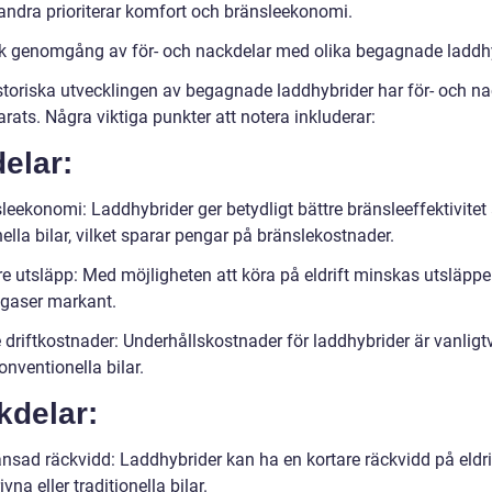
ndra prioriterar komfort och bränsleekonomi.
sk genomgång av för- och nackdelar med olika begagnade laddh
istoriska utvecklingen av begagnade laddhybrider har för- och n
ats. Några viktiga punkter att notera inkluderar:
elar:
leekonomi: Laddhybrider ger betydligt bättre bränsleeffektivitet
nella bilar, vilket sparar pengar på bränslekostnader.
re utsläpp: Med möjligheten att köra på eldrift minskas utsläpp
gaser markant.
 driftkostnader: Underhållskostnader för laddhybrider är vanligtv
onventionella bilar.
kdelar:
änsad räckvidd: Laddhybrider kan ha en kortare räckvidd på eldri
ivna eller traditionella bilar.