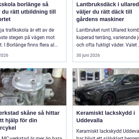
kskola borlänge så
Lantbruksdäck i ullared s
r du rätt utbildning till
väljer du rätt däck till
rtet
gårdens maskiner
lja trafikskola är ett av de
Lantbruket runt Ullared komb
aste stegen på vägen mot
kuperad terräng, varierande 
. I Borlänge finns flera al...
och ofta fuktigt väder. Valet .
 2026
30 juni 2026
stad skåne så hittar
Keramiskt lackskydd i
tt hjälp för din
Uddevalla
rcykel
Keramiskt lackskydd Uddeva
a MC-verkstad är mer än bara
har blivit ett självklart begre