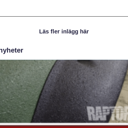
Läs fler inlägg här
 nyheter