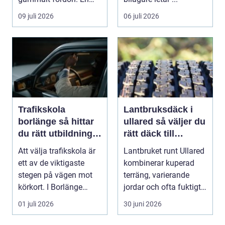
genomtänkt skrotning
09 juli 2026
06 juli 2026
...
Trafikskola
Lantbruksdäck i
borlänge så hittar
ullared så väljer du
du rätt utbildning
rätt däck till
till körkortet
gårdens maskiner
Att välja trafikskola är
Lantbruket runt Ullared
ett av de viktigaste
kombinerar kuperad
stegen på vägen mot
terräng, varierande
körkort. I Borlänge
jordar och ofta fuktigt
finns flera al...
väder. Valet ...
01 juli 2026
30 juni 2026