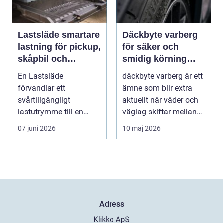
Lastsläde smartare
Däckbyte varberg
lastning för pickup,
för säker och
skåpbil och
smidig körning
personbil
Året runt
En Lastsläde
däckbyte varberg är ett
förvandlar ett
ämne som blir extra
svårtillgängligt
aktuellt när väder och
lastutrymme till en
väglag skiftar mellan
lättjobbad yta. Genom
sommar och ...
07 juni 2026
10 maj 2026
att dra ut la...
Adress