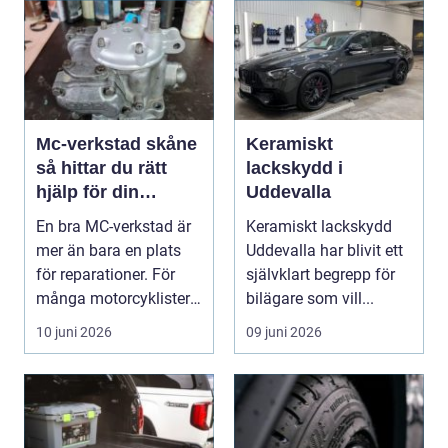
Mc-verkstad skåne
Keramiskt
så hittar du rätt
lackskydd i
hjälp för din
Uddevalla
motorcykel
En bra MC-verkstad är
Keramiskt lackskydd
mer än bara en plats
Uddevalla har blivit ett
för reparationer. För
självklart begrepp för
många motorcyklister
bilägare som vill...
handlar det om...
10 juni 2026
09 juni 2026