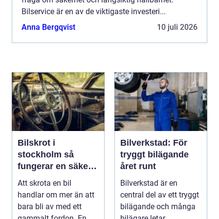
Bilservice är en av de viktigaste investeri...
Anna Bergqvist
10 juli 2026
Bilskrot i
Bilverkstad: För
stockholm så
tryggt bilägande
fungerar en säker
året runt
och miljövänlig
Att skrota en bil
Bilverkstad är en
skrotning
handlar om mer än att
central del av ett tryggt
bara bli av med ett
bilägande och många
gammalt fordon. En
bilägare letar ...