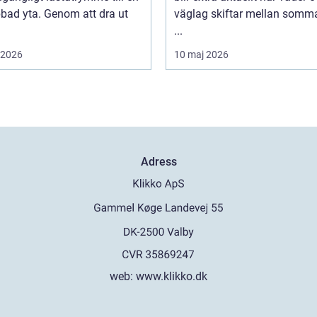
bbad yta. Genom att dra ut
väglag skiftar mellan somm
...
i 2026
10 maj 2026
Adress
web:
www.klikko.dk