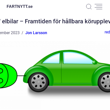
FARTNYTT.
se
lbilar – Framtiden för hållbara körupple
red
ember 2023
Jon Larsson