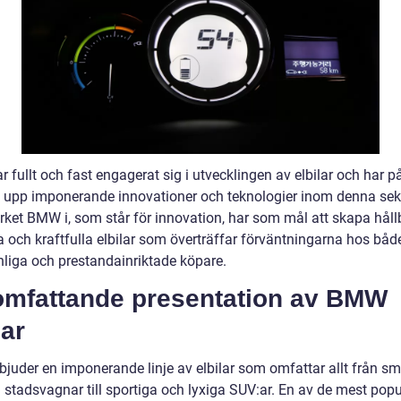
fullt och fast engagerat sig i utvecklingen av elbilar och har p
at upp imponerande innovationer och teknologier inom denna sek
ket BMW i, som står för innovation, har som mål att skapa håll
a och kraftfulla elbilar som överträffar förväntningarna hos båd
nliga och prestandainriktade köpare.
omfattande presentation av BMW
lar
juder en imponerande linje av elbilar som omfattar allt från s
 stadsvagnar till sportiga och lyxiga SUV:ar. En av de mest pop