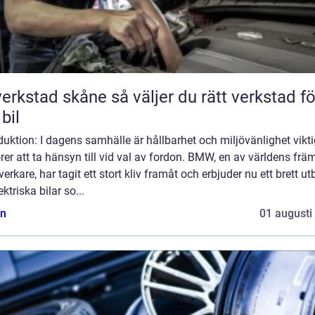
tad skåne så väljer du rätt verkstad för
 bil
duktion: I dagens samhälle är hållbarhet och miljövänlighet vikt
rer att ta hänsyn till vid val av fordon. BMW, en av världens frä
llverkare, har tagit ett stort kliv framåt och erbjuder nu ett brett u
ektriska bilar so...
n
01 augusti