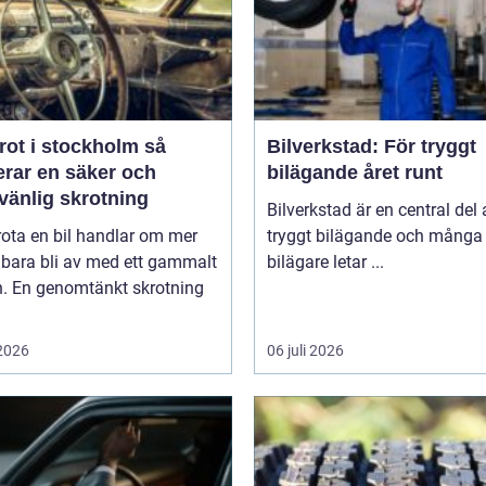
rot i stockholm så
Bilverkstad: För tryggt
erar en säker och
bilägande året runt
vänlig skrotning
Bilverkstad är en central del 
rota en bil handlar om mer
tryggt bilägande och många
 bara bli av med ett gammalt
bilägare letar ...
n. En genomtänkt skrotning
 2026
06 juli 2026