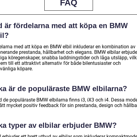
FAQ
d är fördelarna med att köpa en BMW
il?
elarna med att köpa en BMW elbil inkluderar en kombination av
nerande prestanda, hållbarhet och elegans. BMW elbilar erbjude
tiga köregenskaper, snabba laddningstider och låga utsläpp, vilk
em till ett attraktivt alternativ för både bilentusiaster och
övänliga köpare.
lka är de populäraste BMW elbilarna?
d de populäraste BMW elbilarna finns i3, iX3 och i4. Dessa mode
ått mycket positiv feedback för sin prestanda, design och hållba
ka typer av elbilar erbjuder BMW?
erbjuder ett brett utbud av elbilar som inkluderar kompaktmode