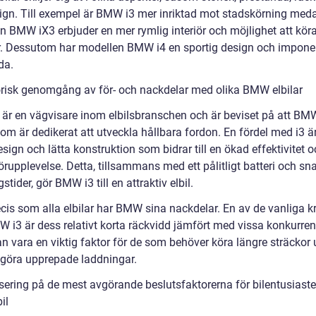
ign. Till exempel är BMW i3 mer inriktad mot stadskörning med
n BMW iX3 erbjuder en mer rymlig interiör och möjlighet att kör
r. Dessutom har modellen BMW i4 en sportig design och impon
da.
orisk genomgång av för- och nackdelar med olika BMW elbilar
är en vägvisare inom elbilsbranschen och är beviset på att BMW
om är dedikerat att utveckla hållbara fordon. En fördel med i3 ä
sign och lätta konstruktion som bidrar till en ökad effektivitet 
örupplevelse. Detta, tillsammans med ett pålitligt batteri och s
stider, gör BMW i3 till en attraktiv elbil.
cis som alla elbilar har BMW sina nackdelar. En av de vanliga kr
 i3 är dess relativt korta räckvidd jämfört med vissa konkurrent
n vara en viktig faktor för de som behöver köra längre sträckor 
göra upprepade laddningar.
sering på de mest avgörande beslutsfaktorerna för bilentusiaste
il