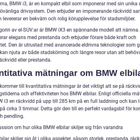
rna, BMW i3, är en kompakt elbil som imponerar med sin unika 
jövänliga drivsystem. Den erbjuder en imponerande räckvidd sa
 levererar en bekväm och rolig körupplevelse för stadsmiljöer.
gorin av el-SUV:ar är BMW iX3 en spännande modell att nämna.
rar elegans med prestanda och erbjuder förare både kraft och
vitet. Den är utrustad med avancerade eldrivna teknologier som g
 kan njuta av både stadskörning och längre resor utan att behöv
räckvidd eller prestanda.
ntitativa mätningar om BMW elbil
kommer till kvantitativa mätningar är det viktigt att se på räckvi
stiderna och effektiviteten hos BMW elbilar. Enligt officiella mä
 i3 en räckvidd på upp till 285 km på en full laddning och kan 
 på cirka 3 timmar. Detta gör den till en perfekt vardagsbil för ko
ch pendling.
ussion om hur olika BMW elbilar skiljer sig från varandra
lar skiljer sig åt i olika aspekter, såsom storlek, prestanda, räc