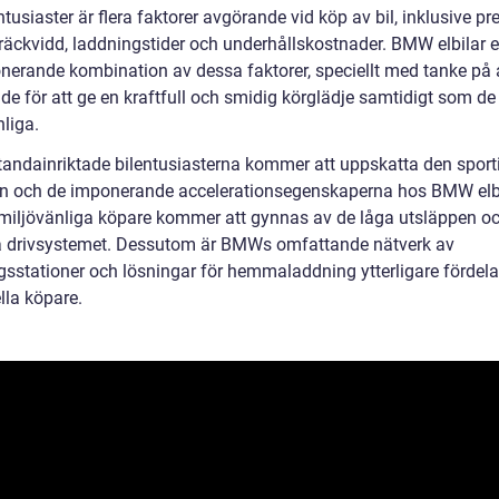
ntusiaster är flera faktorer avgörande vid köp av bil, inklusive pr
 räckvidd, laddningstider och underhållskostnader. BMW elbilar e
nerande kombination av dessa faktorer, speciellt med tanke på a
de för att ge en kraftfull och smidig körglädje samtidigt som de
liga.
tandainriktade bilentusiasterna kommer att uppskatta den sport
n och de imponerande accelerationsegenskaperna hos BMW elbi
iljövänliga köpare kommer att gynnas av de låga utsläppen oc
a drivsystemet. Dessutom är BMWs omfattande nätverk av
gsstationer och lösningar för hemmaladdning ytterligare fördela
lla köpare.