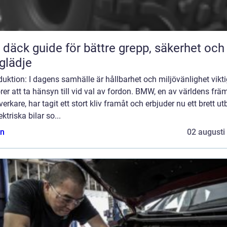
ör bättre grepp, säkerhet och
glädje
duktion: I dagens samhälle är hållbarhet och miljövänlighet vikt
rer att ta hänsyn till vid val av fordon. BMW, en av världens frä
llverkare, har tagit ett stort kliv framåt och erbjuder nu ett brett u
ektriska bilar so...
n
02 augusti