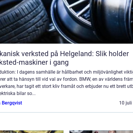
anisk verksted på Helgeland: Slik holder
ksted-maskiner i gang
duktion: I dagens samhälle är hållbarhet och miljövänlighet vikt
rer att ta hänsyn till vid val av fordon. BMW, en av världens frä
llverkare, har tagit ett stort kliv framåt och erbjuder nu ett brett u
ektriska bilar so...
 Bergqvist
10 jul