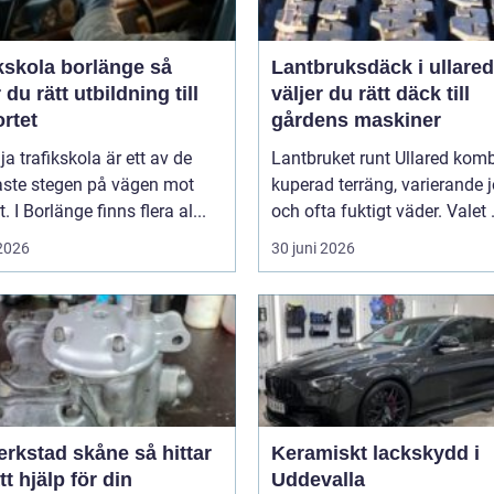
kskola borlänge så
Lantbruksdäck i ullared s
r du rätt utbildning till
väljer du rätt däck till
rtet
gårdens maskiner
lja trafikskola är ett av de
Lantbruket runt Ullared komb
aste stegen på vägen mot
kuperad terräng, varierande 
. I Borlänge finns flera al...
och ofta fuktigt väder. Valet .
 2026
30 juni 2026
stad skåne så hittar
Keramiskt lackskydd i
tt hjälp för din
Uddevalla