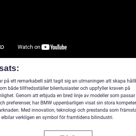
sats:
 på ett remarkabelt sätt tagit sig an utmaningen att skapa håll
som både tillfredsställer bilentusiaster och uppfyller kraven på
nlighet. Genom att erbjuda en bred linje av modeller som passar 
ch preferenser, har BMW uppenbarligen visat sin stora kompet
arknaden. Med innovation, teknologi och prestanda som främsta
lbilar verkligen en symbol för framtidens bilindustri.