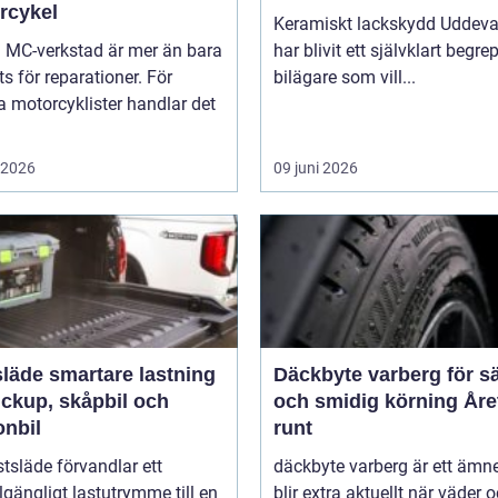
rcykel
Keramiskt lackskydd Uddeva
a MC-verkstad är mer än bara
har blivit ett självklart begre
ts för reparationer. För
bilägare som vill...
 motorcyklister handlar det
i 2026
09 juni 2026
rtare lastning
Däckbyte varberg för s
ickup, skåpbil och
och smidig körning Åre
onbil
runt
tsläde förvandlar ett
däckbyte varberg är ett äm
llgängligt lastutrymme till en
blir extra aktuellt när väder 