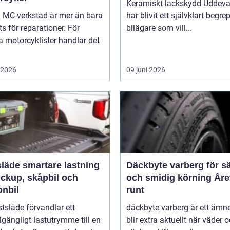
Keramiskt lackskydd Uddeva
a MC-verkstad är mer än bara
har blivit ett självklart begre
ts för reparationer. För
bilägare som vill...
 motorcyklister handlar det
i 2026
09 juni 2026
rtare lastning
Däckbyte varberg för s
ickup, skåpbil och
och smidig körning Åre
onbil
runt
tsläde förvandlar ett
däckbyte varberg är ett äm
llgängligt lastutrymme till en
blir extra aktuellt när väder 