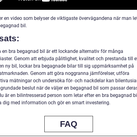
jer en video som belyser de viktigaste övervägandena när man let
begagnad bil.
sats:
a en bra begagnad bil är ett lockande alternativ för många
iaster. Genom att erbjuda pålitlighet, kvalitet och prestanda till e
en ny bil, lockar bra begagnade bilar till sig uppmärksamhet på
tmarknaden. Genom att göra noggranna jämförelser, utföra
ativa mätningar och undersöka för- och nackdelar kan bilentusia
lgrundade beslut när de väljer en begagnad bil som passar dera
 är en bilintresserad person som letar efter en bra begagnad bil
 dig med information och gör en smart investering.
FAQ