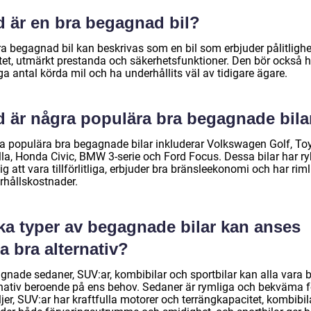
d är en bra begagnad bil?
ra begagnad bil kan beskrivas som en bil som erbjuder pålitlighe
itet, utmärkt prestanda och säkerhetsfunktioner. Den bör också 
ga antal körda mil och ha underhållits väl av tidigare ägare.
d är några populära bra begagnade bila
a populära bra begagnade bilar inkluderar Volkswagen Golf, To
lla, Honda Civic, BMW 3-serie och Ford Focus. Dessa bilar har ry
g att vara tillförlitliga, erbjuder bra bränsleekonomi och har rim
rhållskostnader.
lka typer av begagnade bilar kan anses
a bra alternativ?
gnade sedaner, SUV:ar, kombibilar och sportbilar kan alla vara 
rnativ beroende på ens behov. Sedaner är rymliga och bekväma f
jer, SUV:ar har kraftfulla motorer och terrängkapacitet, kombibil