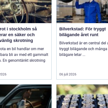
rot i stockholm så
Bilverkstad: För tryggt
erar en säker och
bilägande året runt
vänlig skrotning
Bilverkstad är en central del 
rota en bil handlar om mer
tryggt bilägande och många
 bara bli av med ett gammalt
bilägare letar ...
n. En genomtänkt skrotning
 2026
06 juli 2026