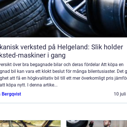
anisk verksted på Helgeland: Slik holder
ksted-maskiner i gang
ersikt över bra begagnade bilar och deras fördelar Att köpa en
nad bil kan vara ett klokt beslut för många bilentusiaster. Det 
ghet att få en högkvalitativ bil till ett mer överkomligt pris jämfö
tt köpa nytt. I denna artike...
 Bergqvist
10 jul