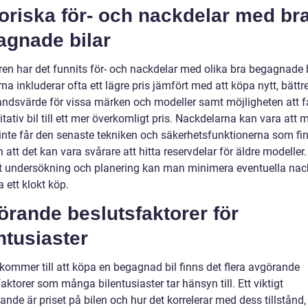
oriska för- och nackdelar med br
agnade bilar
ren har det funnits för- och nackdelar med olika bra begagnade b
na inkluderar ofta ett lägre pris jämfört med att köpa nytt, bättr
ndsvärde för vissa märken och modeller samt möjligheten att f
tativ bil till ett mer överkomligt pris. Nackdelarna kan vara att 
inte får den senaste tekniken och säkerhetsfunktionerna som fin
h att det kan vara svårare att hitta reservdelar för äldre modeller
t undersökning och planering kan man minimera eventuella nac
 ett klokt köp.
rande beslutsfaktorer för
ntusiaster
 kommer till att köpa en begagnad bil finns det flera avgörande
aktorer som många bilentusiaster tar hänsyn till. Ett viktigt
nde är priset på bilen och hur det korrelerar med dess tillstånd,