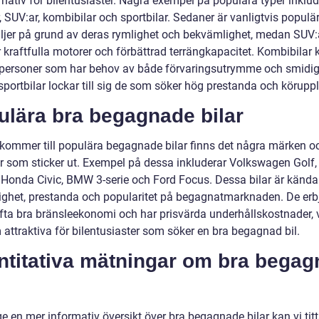
rnativ för bilentusiaster. Några exempel på populära typer inklud
 SUV:ar, kombibilar och sportbilar. Sedaner är vanligtvis populä
iljer på grund av deras rymlighet och bekvämlighet, medan SUV:
 kraftfulla motorer och förbättrad terrängkapacitet. Kombibilar 
 personer som har behov av både förvaringsutrymme och smidig
portbilar lockar till sig de som söker hög prestanda och köruppl
ulära bra begagnade bilar
 kommer till populära begagnade bilar finns det några märken o
r som sticker ut. Exempel på dessa inkluderar Volkswagen Golf,
, Honda Civic, BMW 3-serie och Ford Focus. Dessa bilar är kända 
itlighet, prestanda och popularitet på begagnatmarknaden. De erb
fta bra bränsleekonomi och har prisvärda underhållskostnader, v
 attraktiva för bilentusiaster som söker en bra begagnad bil.
ntitativa mätningar om bra begag
ge en mer informativ översikt över bra begagnade bilar kan vi tit