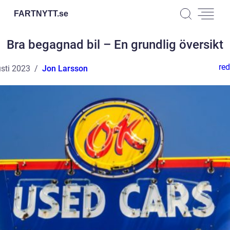
FARTNYTT.
se
Bra begagnad bil – En grundlig översikt
red
sti 2023
Jon Larsson