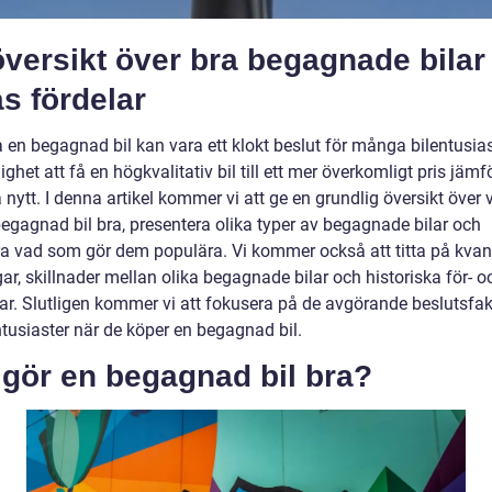
versikt över bra begagnade bilar
s fördelar
 en begagnad bil kan vara ett klokt beslut för många bilentusias
ighet att få en högkvalitativ bil till ett mer överkomligt pris jäm
 nytt. I denna artikel kommer vi att ge en grundlig översikt över
begagnad bil bra, presentera olika typer av begagnade bilar och
ra vad som gör dem populära. Vi kommer också att titta på kvant
r, skillnader mellan olika begagnade bilar och historiska för- o
ar. Slutligen kommer vi att fokusera på de avgörande beslutsfa
ntusiaster när de köper en begagnad bil.
 gör en begagnad bil bra?