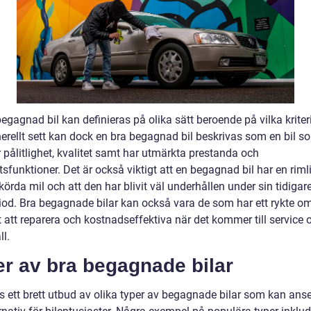
egagnad bil kan definieras på olika sätt beroende på vilka krite
nerellt sett kan dock en bra begagnad bil beskrivas som en bil s
 pålitlighet, kvalitet samt har utmärkta prestanda och
sfunktioner. Det är också viktigt att en begagnad bil har en riml
rda mil och att den har blivit väl underhållen under sin tidigar
iod. Bra begagnade bilar kan också vara de som har ett rykte om
t att reparera och kostnadseffektiva när det kommer till service 
l.
r av bra begagnade bilar
ns ett brett utbud av olika typer av begagnade bilar som kan ans