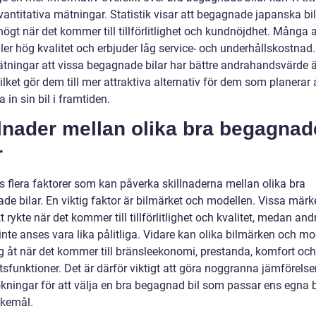
antitativa mätningar. Statistik visar att begagnade japanska bil
ögt när det kommer till tillförlitlighet och kundnöjdhet. Många 
ller hög kvalitet och erbjuder låg service- och underhållskostnad
ätningar att vissa begagnade bilar har bättre andrahandsvärde 
ilket gör dem till mer attraktiva alternativ för dem som planerar a
ta in sin bil i framtiden.
lnader mellan olika bra begagnad
r
s flera faktorer som kan påverka skillnaderna mellan olika bra
de bilar. En viktig faktor är bilmärket och modellen. Vissa märk
kt rykte när det kommer till tillförlitlighet och kvalitet, medan and
nte anses vara lika pålitliga. Vidare kan olika bilmärken och mo
ig åt när det kommer till bränsleekonomi, prestanda, komfort och
sfunktioner. Det är därför viktigt att göra noggranna jämförelse
kningar för att välja en bra begagnad bil som passar ens egna
kemål.