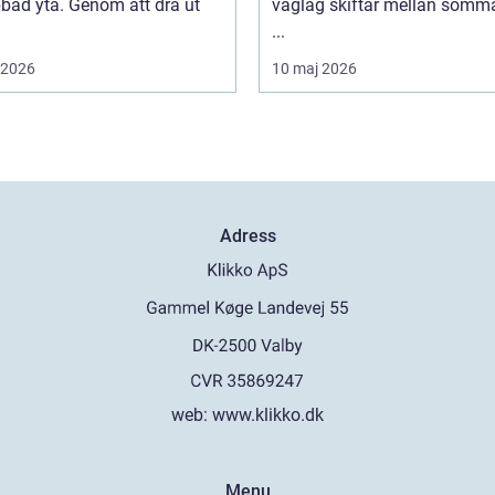
bbad yta. Genom att dra ut
väglag skiftar mellan somm
...
i 2026
10 maj 2026
Adress
web:
www.klikko.dk
Menu