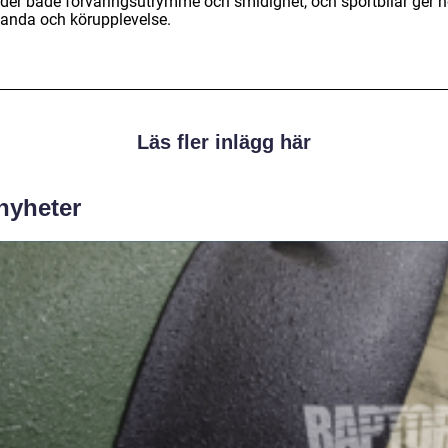
uder både förvaringsutrymme och smidighet, och sportbilar ger 
tanda och körupplevelse.
Läs fler inlägg här
 nyheter