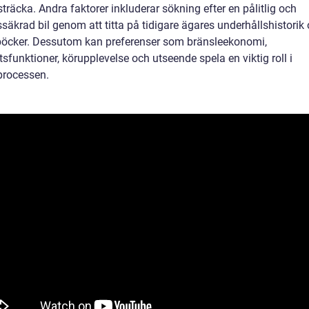
träcka. Andra faktorer inkluderar sökning efter en pålitlig och
ssäkrad bil genom att titta på tidigare ägares underhållshistorik
böcker. Dessutom kan preferenser som bränsleekonomi,
sfunktioner, körupplevelse och utseende spela en viktig roll i
processen.