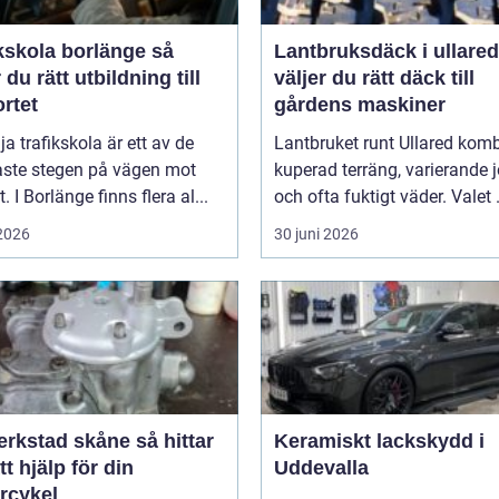
kskola borlänge så
Lantbruksdäck i ullared s
r du rätt utbildning till
väljer du rätt däck till
rtet
gårdens maskiner
lja trafikskola är ett av de
Lantbruket runt Ullared komb
aste stegen på vägen mot
kuperad terräng, varierande 
. I Borlänge finns flera al...
och ofta fuktigt väder. Valet .
 2026
30 juni 2026
stad skåne så hittar
Keramiskt lackskydd i
tt hjälp för din
Uddevalla
rcykel