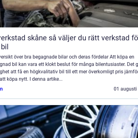
tad skåne så väljer du rätt verkstad för
 bil
ersikt över bra begagnade bilar och deras fördelar Att köpa en
nad bil kan vara ett klokt beslut för många bilentusiaster. Det 
ghet att få en högkvalitativ bil till ett mer överkomligt pris jämfö
tt köpa nytt. I denna artike...
n
01 augusti