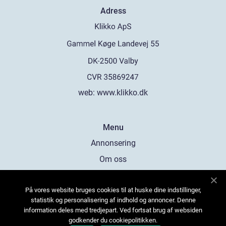
Adress
web:
www.klikko.dk
Menu
Annonsering
Om oss
Cookies
På vores website bruges cookies til at huske dine indstillinger,
Kontakta oss
statistik og personalisering af indhold og annoncer. Denne
Sitemap
information deles med tredjepart. Ved fortsat brug af websiden
godkender du cookiepolitikken.