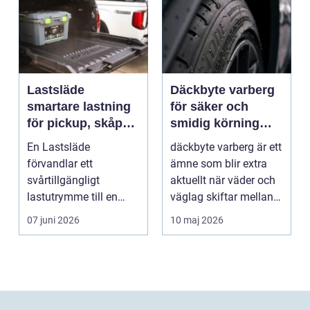
Lastsläde
Däckbyte varberg
smartare lastning
för säker och
för pickup, skåpbil
smidig körning
och personbil
Året runt
En Lastsläde
däckbyte varberg är ett
förvandlar ett
ämne som blir extra
svårtillgängligt
aktuellt när väder och
lastutrymme till en
väglag skiftar mellan
lättjobbad yta. Genom
sommar och ...
07 juni 2026
10 maj 2026
att dra ut la...