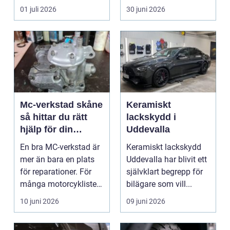
finns flera al...
väder. Valet ...
01 juli 2026
30 juni 2026
Mc-verkstad skåne
Keramiskt
så hittar du rätt
lackskydd i
hjälp för din
Uddevalla
motorcykel
En bra MC-verkstad är
Keramiskt lackskydd
mer än bara en plats
Uddevalla har blivit ett
för reparationer. För
självklart begrepp för
många motorcyklister
bilägare som vill...
handlar det om...
10 juni 2026
09 juni 2026