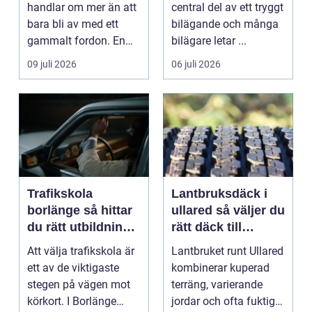
skrotning
handlar om mer än att
central del av ett tryggt
bara bli av med ett
bilägande och många
gammalt fordon. En
bilägare letar ...
genomtänkt skrotning
09 juli 2026
06 juli 2026
...
Trafikskola
Lantbruksdäck i
borlänge så hittar
ullared så väljer du
du rätt utbildning
rätt däck till
till körkortet
gårdens maskiner
Att välja trafikskola är
Lantbruket runt Ullared
ett av de viktigaste
kombinerar kuperad
stegen på vägen mot
terräng, varierande
körkort. I Borlänge
jordar och ofta fuktigt