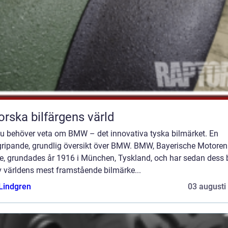
orska bilfärgens värld
 du behöver veta om BMW – det innovativa tyska bilmärket. En
gripande, grundlig översikt över BMW. BMW, Bayerische Motoren
e, grundades år 1916 i München, Tyskland, och har sedan dess b
v världens mest framstående bilmärke...
 Lindgren
03 augusti