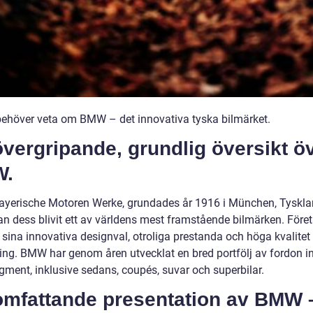
 behöver veta om BMW – det innovativa tyska bilmärket.
vergripande, grundlig översikt ö
W.
yerische Motoren Werke, grundades år 1916 i München, Tyskla
an dess blivit ett av världens mest framstående bilmärken. Föret
 sina innovativa designval, otroliga prestanda och höga kvalitet
kning. BMW har genom åren utvecklat en bred portfölj av fordon 
gment, inklusive sedans, coupés, suvar och superbilar.
omfattande presentation av BMW 