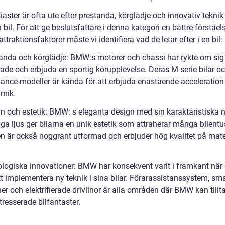
iaster är ofta ute efter prestanda, körglädje och innovativ teknik
n bil. För att ge beslutsfattare i denna kategori en bättre förståel
traktionsfaktorer måste vi identifiera vad de letar efter i en bil:
tanda och körglädje: BMW:s motorer och chassi har rykte om sig 
ade och erbjuda en sportig körupplevelse. Deras M-serie bilar o
ance-modeller är kända för att erbjuda enastående acceleration
mik.
n och estetik: BMW: s eleganta design med sin karaktäristiska nj
iga ljus ger bilarna en unik estetik som attraherar många bilentu
ren är också noggrant utformad och erbjuder hög kvalitet på mate
ologiska innovationer: BMW har konsekvent varit i framkant när 
tt implementera ny teknik i sina bilar. Förarassistanssystem, sm
er och elektrifierade drivlinor är alla områden där BMW kan tillt
tresserade bilfantaster.