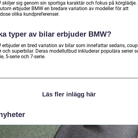
skiljer sig genom sin sportiga karaktär och fokus på körglädje.
utom erbjuder BMW en bredare variation av modeller för att
odose olika kundpreferenser.
lka typer av bilar erbjuder BMW?
erbjuder en bred variation av bilar som innefattar sedans, coup
r och superbilar. Deras modellutbud inkluderar populära serier 
ie, 5-serie och 7-serie.
Läs fler inlägg här
 nyheter