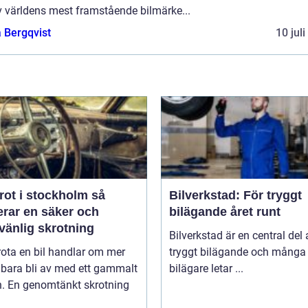
v världens mest framstående bilmärke...
 Bergqvist
10 jul
rot i stockholm så
Bilverkstad: För tryggt
erar en säker och
bilägande året runt
vänlig skrotning
Bilverkstad är en central del 
rota en bil handlar om mer
tryggt bilägande och många
 bara bli av med ett gammalt
bilägare letar ...
n. En genomtänkt skrotning