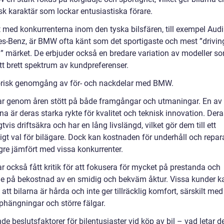
k karaktär som lockar entusiastiska förare.
 med konkurrenterna inom den tyska bilsfären, till exempel Aud
s-Benz, är BMW ofta känt som det sportigaste och mest ”drivin
d” märket. De erbjuder också en bredare variation av modeller s
tt brett spektrum av kundpreferenser.
orisk genomgång av för- och nackdelar med BMW.
 genom åren stött på både framgångar och utmaningar. En av
na är deras starka rykte för kvalitet och teknisk innovation. Dera
gtvis driftsäkra och har en lång livslängd, vilket gör dem till ett
igt val för bilägare. Dock kan kostnaden för underhåll och repar
gre jämfört med vissa konkurrenter.
 också fått kritik för att fokusera för mycket på prestanda och
je på bekostnad av en smidig och bekväm åktur. Vissa kunder k
att bilarna är hårda och inte ger tillräcklig komfort, särskilt med
phängningar och större fälgar.
e beslutsfaktorer för bilentusiaster vid köp av bil – vad letar de