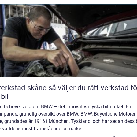
tad skåne så väljer du rätt verkstad för
 bil
 du behöver veta om BMW – det innovativa tyska bilmärket. En
gripande, grundlig översikt över BMW. BMW, Bayerische Motoren
e, grundades år 1916 i München, Tyskland, och har sedan dess b
v världens mest framstående bilmärke...