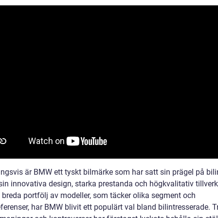
ngsvis är BMW ett tyskt bilmärke som har satt sin prägel på bili
n innovativa design, starka prestanda och högkvalitativ tillverk
 breda portfölj av modeller, som täcker olika segment och
erenser, har BMW blivit ett populärt val bland bilintresserade. T