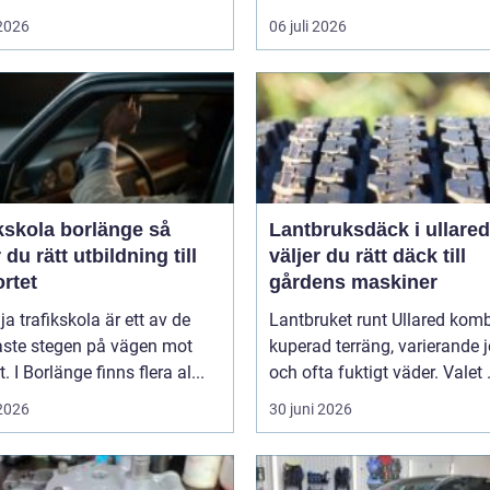
 2026
06 juli 2026
kskola borlänge så
Lantbruksdäck i ullared s
r du rätt utbildning till
väljer du rätt däck till
rtet
gårdens maskiner
lja trafikskola är ett av de
Lantbruket runt Ullared komb
aste stegen på vägen mot
kuperad terräng, varierande 
. I Borlänge finns flera al...
och ofta fuktigt väder. Valet .
 2026
30 juni 2026