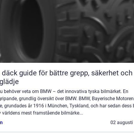
ör bättre grepp, säkerhet och
glädje
 du behöver veta om BMW – det innovativa tyska bilmärket. En
gripande, grundlig översikt över BMW. BMW, Bayerische Motoren
e, grundades år 1916 i München, Tyskland, och har sedan dess b
v världens mest framstående bilmärke...
n
02 augusti