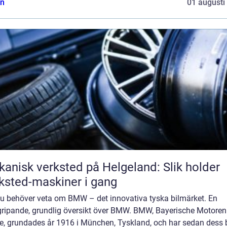
n
01 augusti
anisk verksted på Helgeland: Slik holder
ksted-maskiner i gang
 du behöver veta om BMW – det innovativa tyska bilmärket. En
gripande, grundlig översikt över BMW. BMW, Bayerische Motoren
e, grundades år 1916 i München, Tyskland, och har sedan dess b