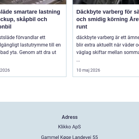
rtare lastning
Däckbyte varberg för s
ickup, skåpbil och
och smidig körning Åre
onbil
runt
tsläde förvandlar ett
däckbyte varberg är ett äm
llgängligt lastutrymme till en
blir extra aktuellt när väder 
bbad yta. Genom att dra ut
väglag skiftar mellan somm
...
i 2026
10 maj 2026
Adress