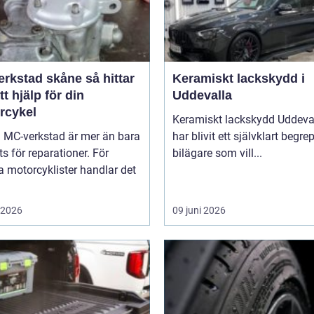
stad skåne så hittar
Keramiskt lackskydd i
tt hjälp för din
Uddevalla
rcykel
Keramiskt lackskydd Uddeva
a MC-verkstad är mer än bara
har blivit ett självklart begre
ts för reparationer. För
bilägare som vill...
 motorcyklister handlar det
i 2026
09 juni 2026