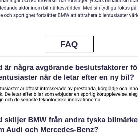
maningar och kontroverser har företaget lyckats behålla sin stäl
ledande aktör inom bilmärkesvärlden. Med sin tydliga fokus på
e och sportighet fortsätter BMW att attrahera bilentusiaster vär
FAQ
 är några avgörande beslutsfaktorer fö
entusiaster när de letar efter en ny bil?
tusiaster är oftast intresserade av prestanda, körglädje och inno
k. De letar efter bilar som erbjuder en sportig körupplevelse, ele
gn och de senaste teknologiska innovationerna.
d skiljer BMW från andra tyska bilmärk
m Audi och Mercedes-Benz?