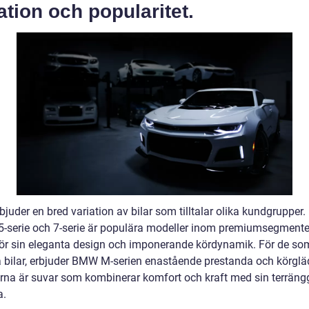
ation och popularitet.
uder en bred variation av bilar som tilltalar olika kundgrupper.
, 5-serie och 7-serie är populära modeller inom premiumsegmente
ör sin eleganta design och imponerande kördynamik. För de so
a bilar, erbjuder BMW M-serien enastående prestanda och körgläd
rna är suvar som kombinerar komfort och kraft med sin terrän
a.