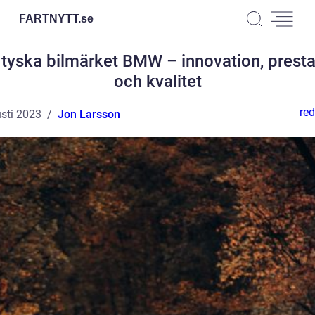
FARTNYTT.
se
 tyska bilmärket BMW – innovation, prest
och kvalitet
red
sti 2023
Jon Larsson