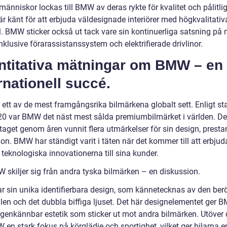
nniskor lockas till BMW av deras rykte för kvalitet och pålitlig
r känt för att erbjuda väldesignade interiörer med högkvalitativ
l. BMW sticker också ut tack vare sin kontinuerliga satsning på 
inklusive förarassistanssystem och elektrifierade drivlinor.
ntitativa mätningar om BMW – en
rnationell succé.
ett av de mest framgångsrika bilmärkena globalt sett. Enligt sta
20 var BMW det näst mest sålda premiumbilmärket i världen. 
etaget genom åren vunnit flera utmärkelser för sin design, prest
on. BMW har ständigt varit i täten när det kommer till att erbjud
teknologiska innovationerna till sina kunder.
 skiljer sig från andra tyska bilmärken – en diskussion.
 sin unika identifierbara design, som kännetecknas av den be
llen och det dubbla biffiga ljuset. Det här designelementet ger 
 igenkännbar estetik som sticker ut mot andra bilmärken. Utöver 
en stark fokus på körglädje och sportighet, vilket ger bilarna e