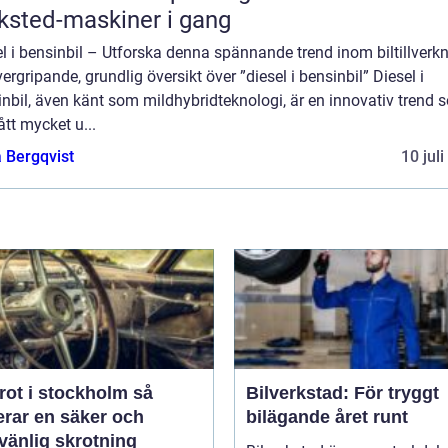
ksted-maskiner i gang
l i bensinbil – Utforska denna spännande trend inom biltillverk
ergripande, grundlig översikt över ”diesel i bensinbil” Diesel i
nbil, även känt som mildhybridteknologi, är en innovativ trend 
ått mycket u...
 Bergqvist
10 jul
rot i stockholm så
Bilverkstad: För tryggt
erar en säker och
bilägande året runt
vänlig skrotning