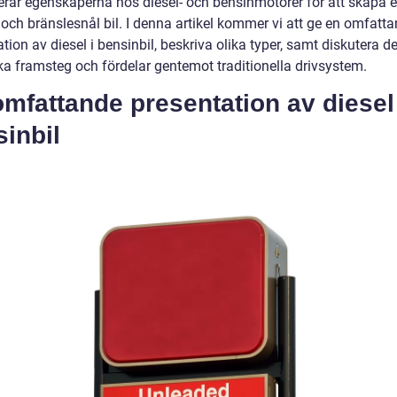
rar egenskaperna hos diesel- och bensinmotorer för att skapa 
 och bränslesnål bil. I denna artikel kommer vi att ge en omfatt
tion av diesel i bensinbil, beskriva olika typer, samt diskutera d
ska framsteg och fördelar gentemot traditionella drivsystem.
mfattande presentation av diesel 
inbil