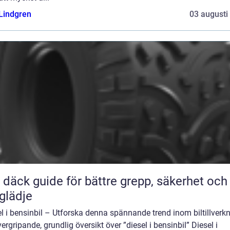
 Lindgren
03 augusti
ör bättre grepp, säkerhet och
glädje
l i bensinbil – Utforska denna spännande trend inom biltillverk
ergripande, grundlig översikt över ”diesel i bensinbil” Diesel i