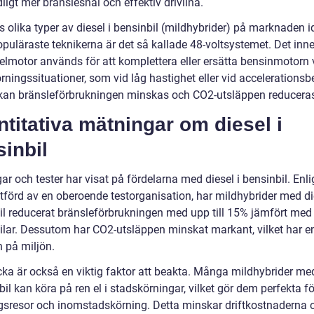
ligt mer bränslesnål och effektiv drivlina.
s olika typer av diesel i bensinbil (mildhybrider) på marknaden i
puläraste teknikerna är det så kallade 48-voltsystemet. Det inne
 elmotor används för att komplettera eller ersätta bensinmotorn 
rningssituationer, som vid låg hastighet eller vid accelerations
 kan bränsleförbrukningen minskas och CO2-utsläppen reducera
titativa mätningar om diesel i
inbil
r och tester har visat på fördelarna med diesel i bensinbil. Enli
tförd av en oberoende testorganisation, har mildhybrider med die
il reducerat bränsleförbrukningen med upp till 15% jämfört med
ilar. Dessutom har CO2-utsläppen minskat markant, vilket har en
n på miljön.
cka är också en viktig faktor att beakta. Många mildhybrider me
bil kan köra på ren el i stadskörningar, vilket gör dem perfekta fö
gsresor och inomstadskörning. Detta minskar driftkostnaderna 