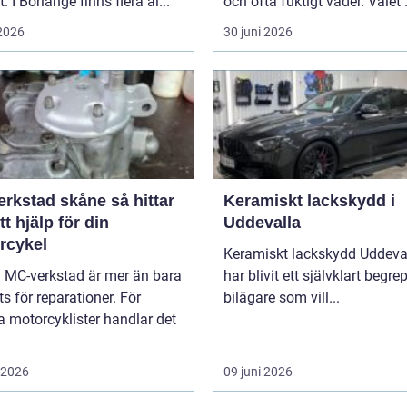
. I Borlänge finns flera al...
och ofta fuktigt väder. Valet .
 2026
30 juni 2026
stad skåne så hittar
Keramiskt lackskydd i
tt hjälp för din
Uddevalla
rcykel
Keramiskt lackskydd Uddeva
a MC-verkstad är mer än bara
har blivit ett självklart begre
ts för reparationer. För
bilägare som vill...
 motorcyklister handlar det
i 2026
09 juni 2026