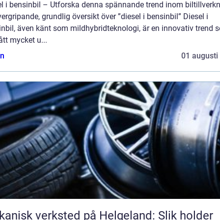
l i bensinbil – Utforska denna spännande trend inom biltillverk
ergripande, grundlig översikt över ”diesel i bensinbil” Diesel i
nbil, även känt som mildhybridteknologi, är en innovativ trend 
ått mycket u...
n
01 augusti
anisk verksted på Helgeland: Slik holder