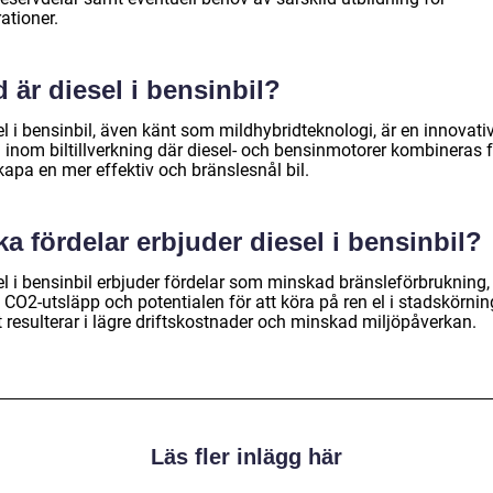
ationer.
 är diesel i bensinbil?
l i bensinbil, även känt som mildhybridteknologi, är en innovati
 inom biltillverkning där diesel- och bensinmotorer kombineras f
kapa en mer effektiv och bränslesnål bil.
ka fördelar erbjuder diesel i bensinbil?
el i bensinbil erbjuder fördelar som minskad bränsleförbrukning,
 CO2-utsläpp och potentialen för att köra på ren el i stadskörnin
t resulterar i lägre driftskostnader och minskad miljöpåverkan.
Läs fler inlägg här