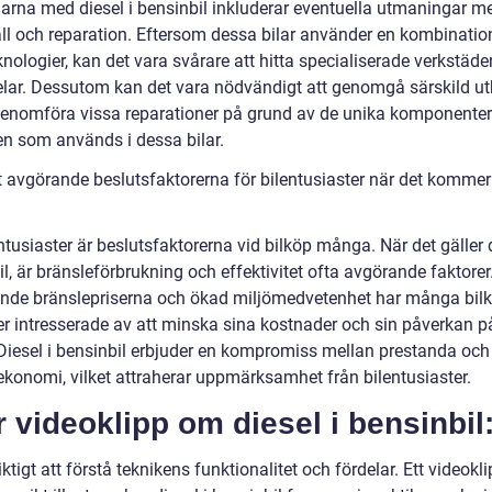
arna med diesel i bensinbil inkluderar eventuella utmaningar m
ll och reparation. Eftersom dessa bilar använder en kombinatio
knologier, kan det vara svårare att hitta specialiserade verkstäde
elar. Dessutom kan det vara nödvändigt att genomgå särskild ut
 genomföra vissa reparationer på grund av de unika komponente
n som används i dessa bilar.
 avgörande beslutsfaktorerna för bilentusiaster när det kommer t
ntusiaster är beslutsfaktorerna vid bilköp många. När det gäller d
l, är bränsleförbrukning och effektivitet ofta avgörande faktore
ande bränslepriserna och ökad miljömedvetenhet har många bil
mer intresserade av att minska sina kostnader och sin påverkan p
 Diesel i bensinbil erbjuder en kompromiss mellan prestanda och
ekonomi, vilket attraherar uppmärksamhet från bilentusiaster.
r videoklipp om diesel i bensinbil
iktigt att förstå teknikens funktionalitet och fördelar. Ett videokl