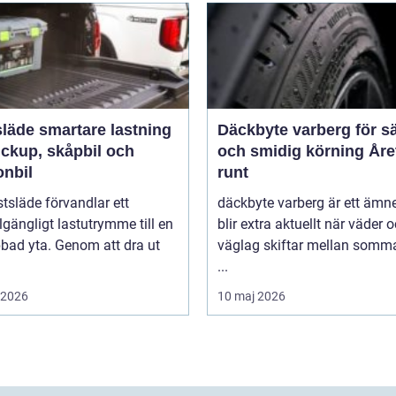
rtare lastning
Däckbyte varberg för s
ickup, skåpbil och
och smidig körning Åre
onbil
runt
tsläde förvandlar ett
däckbyte varberg är ett äm
llgängligt lastutrymme till en
blir extra aktuellt när väder 
bbad yta. Genom att dra ut
väglag skiftar mellan somm
...
i 2026
10 maj 2026