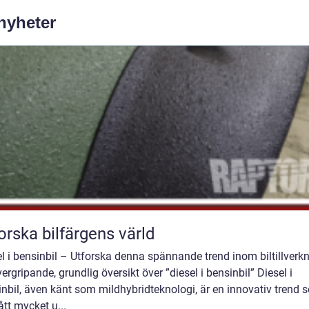
 nyheter
orska bilfärgens värld
l i bensinbil – Utforska denna spännande trend inom biltillverk
ergripande, grundlig översikt över ”diesel i bensinbil” Diesel i
nbil, även känt som mildhybridteknologi, är en innovativ trend 
ått mycket u...