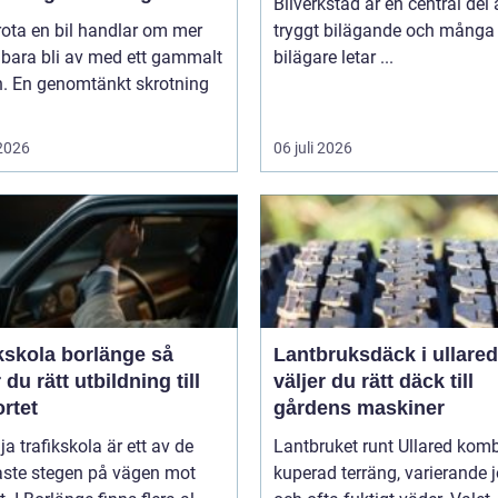
Bilverkstad är en central del 
rota en bil handlar om mer
tryggt bilägande och många
 bara bli av med ett gammalt
bilägare letar ...
n. En genomtänkt skrotning
 2026
06 juli 2026
kskola borlänge så
Lantbruksdäck i ullared s
r du rätt utbildning till
väljer du rätt däck till
rtet
gårdens maskiner
lja trafikskola är ett av de
Lantbruket runt Ullared komb
aste stegen på vägen mot
kuperad terräng, varierande 