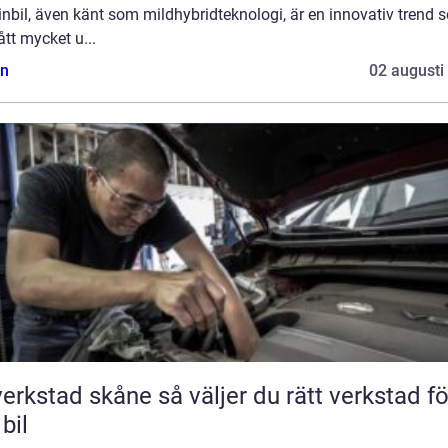
nbil, även känt som mildhybridteknologi, är en innovativ trend 
ått mycket u...
n
02 augusti
tad skåne så väljer du rätt verkstad för
 bil