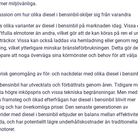
mer miljövänliga.
ssion om hur olika diesel i bensinbil-skiljer sig från varandra
s olika varianter av diesel i bensinbil på marknaden idag. Vissa 
tfulla elmotorer än andra, vilket gör att de kan köras på ren el u
sträckor. Vissa kan också laddas via hemladning eller genom reg
g, vilket ytterligare minskar bränsleförbrukningen. Detta gör det
öpare att noga överväga sina körmönster och behov för att välja 
orisk genomgång av för- och nackdelar med olika diesel i bensinb
 bensinbil har utvecklats och förbättrats genom åren. Tidigare m
ta högre inköpspris och vissa tekniska begränsningar. Men med
 framsteg och ökad efterfrågan har diesel i bensinbil blivit mer
glig och har överkomliga priser. Den senaste generationen av
ider med diesel i bensinbil erbjuder en balans mellan effektivit
a, och har potentiellt lägre underhållskostnader än traditionella
otorer.