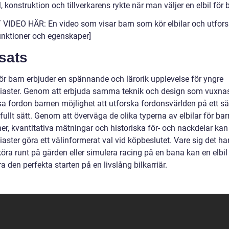
, konstruktion och tillverkarens rykte när man väljer en elbil för 
 VIDEO HÄR: En video som visar barn som kör elbilar och utfors
unktioner och egenskaper]
sats
för barn erbjuder en spännande och lärorik upplevelse för yngre
siaster. Genom att erbjuda samma teknik och design som vuxnas 
sa fordon barnen möjlighet att utforska fordonsvärlden på ett sä
ullt sätt. Genom att överväga de olika typerna av elbilar för bar
er, kvantitativa mätningar och historiska för- och nackdelar kan
iaster göra ett välinformerat val vid köpbeslutet. Vare sig det ha
öra runt på gården eller simulera racing på en bana kan en elbil
a den perfekta starten på en livslång bilkarriär.