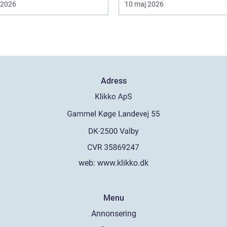
i 2026
10 maj 2026
Adress
web:
www.klikko.dk
Menu
Annonsering