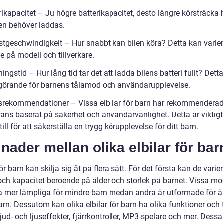
rikapacitet – Ju högre batterikapacitet, desto längre körsträcka 
en behöver laddas.
stgeschwindigkeit – Hur snabbt kan bilen köra? Detta kan varie
 på modell och tillverkare.
ingstid – Hur lång tid tar det att ladda bilens batteri fullt? Dett
görande för barnens tålamod och användarupplevelse.
rsrekommendationer – Vissa elbilar för barn har rekommendera
äns baserat på säkerhet och användarvänlighet. Detta är viktigt 
ill för att säkerställa en trygg körupplevelse för ditt barn.
lnader mellan olika elbilar för bar
för barn kan skilja sig åt på flera sätt. För det första kan de varier
 och kapacitet beroende på ålder och storlek på barnet. Vissa mo
a mer lämpliga för mindre barn medan andra är utformade för ä
arn. Dessutom kan olika elbilar för barn ha olika funktioner och t
ud- och ljuseffekter, fjärrkontroller, MP3-spelare och mer. Dessa