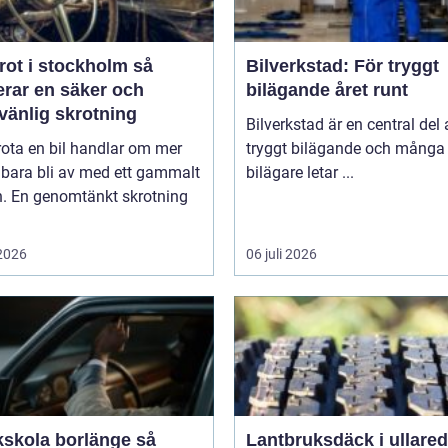
rot i stockholm så
Bilverkstad: För tryggt
erar en säker och
bilägande året runt
vänlig skrotning
Bilverkstad är en central del 
rota en bil handlar om mer
tryggt bilägande och många
 bara bli av med ett gammalt
bilägare letar ...
n. En genomtänkt skrotning
 2026
06 juli 2026
kskola borlänge så
Lantbruksdäck i ullared s