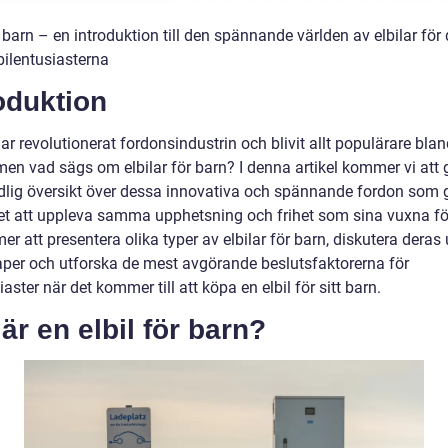
r barn – en introduktion till den spännande världen av elbilar för
bilentusiasterna
oduktion
har revolutionerat fordonsindustrin och blivit allt populärare bla
men vad sägs om elbilar för barn? I denna artikel kommer vi att 
dlig översikt över dessa innovativa och spännande fordon som 
et att uppleva samma upphetsning och frihet som sina vuxna för
r att presentera olika typer av elbilar för barn, diskutera deras
per och utforska de mest avgörande beslutsfaktorerna för
iaster när det kommer till att köpa en elbil för sitt barn.
är en elbil för barn?