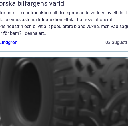
orska bilfärgens värld
 för barn – en introduktion till den spännande världen av elbilar 
a bilentusiasterna Introduktion Elbilar har revolutionerat
nsindustrin och blivit allt populärare bland vuxna, men vad sä
ar för barn? I denna art...
 Lindgren
03 augusti