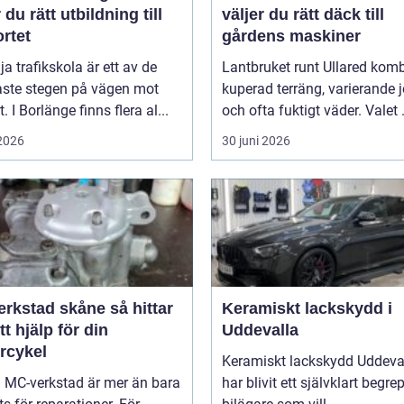
r du rätt utbildning till
väljer du rätt däck till
rtet
gårdens maskiner
lja trafikskola är ett av de
Lantbruket runt Ullared komb
aste stegen på vägen mot
kuperad terräng, varierande 
. I Borlänge finns flera al...
och ofta fuktigt väder. Valet .
 2026
30 juni 2026
stad skåne så hittar
Keramiskt lackskydd i
tt hjälp för din
Uddevalla
rcykel
Keramiskt lackskydd Uddeva
a MC-verkstad är mer än bara
har blivit ett självklart begre