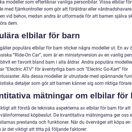
ska modeller som efterliknar vanliga personbilar. Vissa elbilar för
e med fjärrkontroller som gör att föräldrar eller vårdnadshavare
ilen vid behov, medan andra är utformade för att barnen själva s
öra dem.
lära elbilar för barn
gäller populära elbilar för barn sticker några modeller ut. En av 
ssiska ”Ride-On Car”, som är en miniatyrversion av en vanlig per
blivit en favorit bland barn i alla åldrar. Andra populära modelle
ar ”Electric ATV” för äventyrliga barn och ”Electric Go-Kart” för
ntusiaster. Alla dessa modeller är utrustade med spännande fun
istiska detaljer som gör att barnen känner sig som riktiga förare
titativa mätningar om elbilar för
iktigt att förstå de tekniska aspekterna av elbilar för barn för at
 välinformerad köpbeslut. De kvantitativa mätningarna ger oss e
bilarnas prestanda och funktioner. När du överväger att köpa en e
n är det viktigt att titta på följande faktorer: