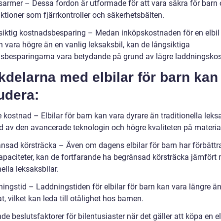
sarmer – Dessa fordon är utformade för att vara säkra för barn 
ktioner som fjärrkontroller och säkerhetsbälten.
siktig kostnadsbesparing – Medan inköpskostnaden för en elbil 
 vara högre än en vanlig leksaksbil, kan de långsiktiga
sbesparingarna vara betydande på grund av lägre laddningskos
delarna med elbilar för barn kan
udera:
 kostnad – Elbilar för barn kan vara dyrare än traditionella leks
d av den avancerade teknologin och högre kvaliteten på materia
änsad körsträcka – Även om dagens elbilar för barn har förbättr
kapaciteter, kan de fortfarande ha begränsad körsträcka jämfört
nella leksaksbilar.
ningstid – Laddningstiden för elbilar för barn kan vara längre ä
t, vilket kan leda till otålighet hos barnen.
e beslutsfaktorer för bilentusiaster när det gäller att köpa en el