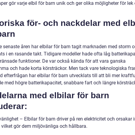
er gör varje elbil för barn unik och ger olika möjligheter för lek
oriska för- och nackdelar med elb
barn
e senaste åren har elbilar för barn tagit marknaden med storm 
ts i en rasande takt. Tidigare modeller hade ofta låg batterikapa
ränsade funktioner. De var också kända för att vara ganska
ma och hade korta körsträckor. Men tack vare teknologiska fr
 efterfrågan har elbilar för barn utvecklats till att bli mer kraftfu
de med högre batterikapacitet, snabbare fart och längre körsträc
elarna med elbilar för barn
uderar:
vänlighet – Elbilar för barn driver på ren elektricitet och orsakar 
 vilket gör dem miljövänliga och hållbara.