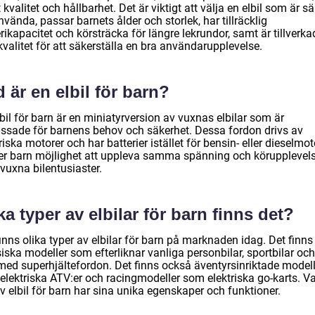
kvalitet och hållbarhet. Det är viktigt att välja en elbil som är s
nvända, passar barnets ålder och storlek, har tillräcklig
rikapacitet och körsträcka för längre lekrundor, samt är tillverka
valitet för att säkerställa en bra användarupplevelse.
 är en elbil för barn?
bil för barn är en miniatyrversion av vuxnas elbilar som är
ssade för barnens behov och säkerhet. Dessa fordon drivs av
riska motorer och har batterier istället för bensin- eller dieselmot
er barn möjlighet att uppleva samma spänning och körupplevel
vuxna bilentusiaster.
ka typer av elbilar för barn finns det?
inns olika typer av elbilar för barn på marknaden idag. Det finns
iska modeller som efterliknar vanliga personbilar, sportbilar och 
med superhjältefordon. Det finns också äventyrsinriktade modell
elektriska ATV:er och racingmodeller som elektriska go-karts. Va
v elbil för barn har sina unika egenskaper och funktioner.