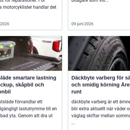
ts för reparationer. För
bilägare som vill...
 motorcyklister handlar det
i 2026
09 juni 2026
rtare lastning
Däckbyte varberg för s
ickup, skåpbil och
och smidig körning Åre
onbil
runt
tsläde förvandlar ett
däckbyte varberg är ett äm
llgängligt lastutrymme till en
blir extra aktuellt när väder 
bbad yta. Genom att dra ut
väglag skiftar mellan somm
...