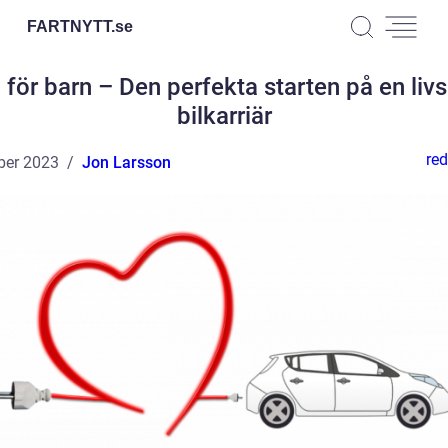
FARTNYTT.
se
l för barn – Den perfekta starten på en liv
bilkarriär
red
ber 2023
Jon Larsson