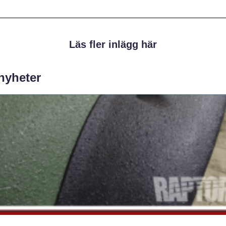
Läs fler inlägg här
 nyheter