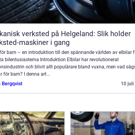
anisk verksted på Helgeland: Slik holder
ksted-maskiner i gang
 för barn – en introduktion till den spännande världen av elbilar 
a bilentusiasterna Introduktion Elbilar har revolutionerat
nsindustrin och blivit allt populärare bland vuxna, men vad sä
ar för barn? I denna art...
 Bergqvist
10 jul