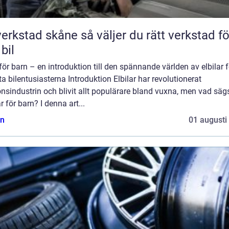
tad skåne så väljer du rätt verkstad för
 bil
 för barn – en introduktion till den spännande världen av elbilar 
a bilentusiasterna Introduktion Elbilar har revolutionerat
nsindustrin och blivit allt populärare bland vuxna, men vad sä
ar för barn? I denna art...
n
01 augusti