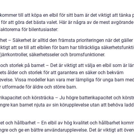
kommer till att köpa en elbil för sitt barn är det viktigt att tänka 
 för att göra det bästa valet. Här är några av de mest avgörande
aktorerna för bilentusiaster:
het – Säkerhet är alltid den främsta prioriteringen när det gäller
iktigt att se till att elbilen för barn har tillräckliga säkerhetsfunkt
järrkontroller, säkerhetsseler och bromsfunktioner.
 och storlek på barnet – Det är viktigt att välja en elbil som är l
ets ålder och storlek för att garantera en säker och bekväm
evelse. Vissa modeller kan vara mer lämpliga för unga barn me
 utformade för äldre och större barn.
rikapacitet och körsträcka – Ju högre batterikapacitet och körst
ängre kan barnet njuta av sin körupplevelse utan att behöva lad
tet och hållbarhet – En elbil av hög kvalitet och hållbarhet komm
ngre och ge en bättre användarupplevelse. Det är viktigt att öve