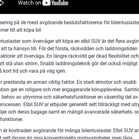
sering på de mest avgörande beslutsfaktorerna för bilentusiaste
er till att köpa bil
ntusiaster som överväger att köpa en elbil SUV är det flera avgö
 att ta hänsyn till. För det första, räckvidden och laddningstiden 
faktorer att överväga. En längre räckvidd ger ökad flexibilitet oc
att stå utan ström. Snabb laddningsteknik gör det också möjligt 
 kort tid och vara på väg igen.
är prestanda en annan viktig faktor. En stark elmotor och snabb
ation ger en roligare och mer engagerande körupplevelse. Samtid
 behov av utrymme och säkerhetsfunktioner en väsentlig del av
rocessen. Elbil SUV:ar erbjuder generellt sett tillräckligt med u
iljer och deras bagage samt en mängd avancerade säkerhets- o
funktioner.
en är kostnaden avgörande för många bilentusiaster. Elbil SUV:ar
t sett dyrare än sina konventionella motsvarigheter, men låga