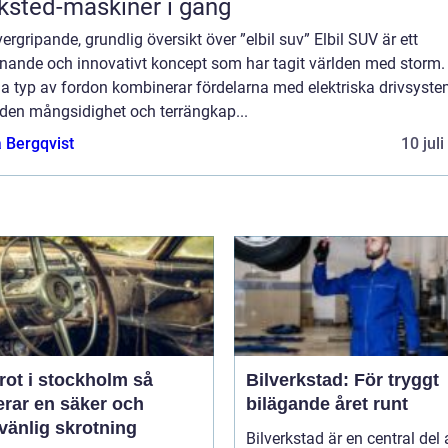
ksted-maskiner i gang
ergripande, grundlig översikt över ”elbil suv” Elbil SUV är ett
nande och innovativt koncept som har tagit världen med storm.
a typ av fordon kombinerar fördelarna med elektriska drivsyst
den mångsidighet och terrängkap...
 Bergqvist
10 jul
rot i stockholm så
Bilverkstad: För tryggt
erar en säker och
bilägande året runt
vänlig skrotning
Bilverkstad är en central del 