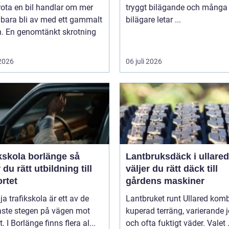
rota en bil handlar om mer
tryggt bilägande och många
 bara bli av med ett gammalt
bilägare letar ...
n. En genomtänkt skrotning
 2026
06 juli 2026
kskola borlänge så
Lantbruksdäck i ullared s
r du rätt utbildning till
väljer du rätt däck till
rtet
gårdens maskiner
lja trafikskola är ett av de
Lantbruket runt Ullared komb
aste stegen på vägen mot
kuperad terräng, varierande 
. I Borlänge finns flera al...
och ofta fuktigt väder. Valet .