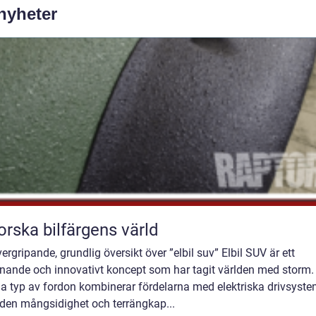
 nyheter
orska bilfärgens värld
ergripande, grundlig översikt över ”elbil suv” Elbil SUV är ett
nande och innovativt koncept som har tagit världen med storm.
a typ av fordon kombinerar fördelarna med elektriska drivsyst
den mångsidighet och terrängkap...