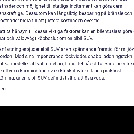
stnader och möjlighet till statliga incitament kan göra dem
enskraftiga. Dessutom kan långsiktig besparing på bränsle och
ostnader bidra till att justera kostnaden över tid.
t ta hänsyn till dessa viktiga faktorer kan en bilentusiast göra 
rat och välavvägt köpbeslut om en elbil SUV.
nfattning erbjuder elbil SUV:ar en spännande framtid för miljö
fordon. Med sina imponerande räckvidder, snabb laddningstekni
ika modeller att välja mellan, finns det något för varje bilentu
e efter en kombination av elektrisk drivteknik och praktiskt
örning, är en elbil SUV definitivt värd att överväga.
deo