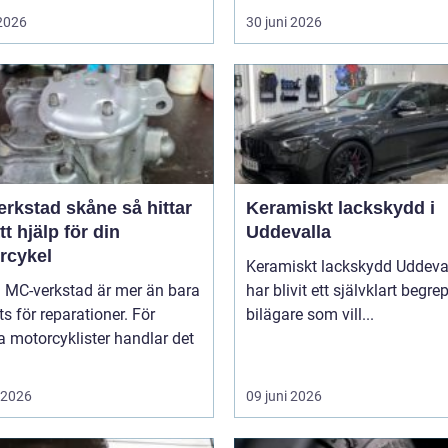
 2026
30 juni 2026
stad skåne så hittar
Keramiskt lackskydd i
tt hjälp för din
Uddevalla
rcykel
Keramiskt lackskydd Uddeva
a MC-verkstad är mer än bara
har blivit ett självklart begre
ts för reparationer. För
bilägare som vill...
 motorcyklister handlar det
i 2026
09 juni 2026