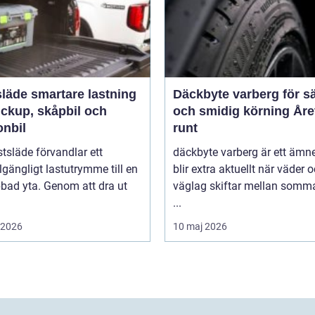
rtare lastning
Däckbyte varberg för s
ickup, skåpbil och
och smidig körning Åre
onbil
runt
tsläde förvandlar ett
däckbyte varberg är ett äm
llgängligt lastutrymme till en
blir extra aktuellt när väder 
bbad yta. Genom att dra ut
väglag skiftar mellan somm
...
i 2026
10 maj 2026