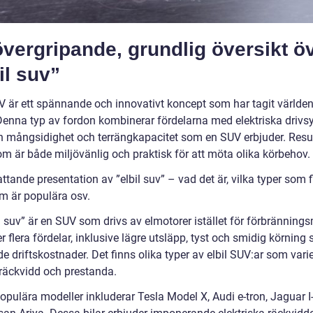
vergripande, grundlig översikt ö
il suv”
UV är ett spännande och innovativt koncept som har tagit världe
Denna typ av fordon kombinerar fördelarna med elektriska driv
 mångsidighet och terrängkapacitet som en SUV erbjuder. Resul
om är både miljövänlig och praktisk för att möta olika körbehov.
tande presentation av ”elbil suv” – vad det är, vilka typer som f
om är populära osv.
l suv” är en SUV som drivs av elmotorer istället för förbrännings
r flera fördelar, inklusive lägre utsläpp, tyst och smidig körning
 driftskostnader. Det finns olika typer av elbil SUV:ar som varie
 räckvidd och prestanda.
opulära modeller inkluderar Tesla Model X, Audi e-tron, Jaguar 