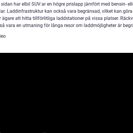
sidan har elbil SUV:ar en högre prislapp jämfört med bensin- ell
lar. Laddinfrastruktur kan också vara begränsad, vilket kan göra
r ägare att hitta tillförlitliga laddstationer på vissa platser. Räck
så vara en utmaning för långa resor om laddmöjligheter är beg
deo