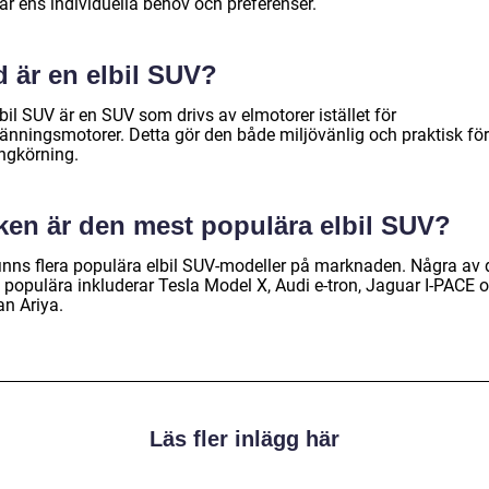
ar ens individuella behov och preferenser.
d är en elbil SUV?
bil SUV är en SUV som drivs av elmotorer istället för
ränningsmotorer. Detta gör den både miljövänlig och praktisk för
ängkörning.
lken är den mest populära elbil SUV?
finns flera populära elbil SUV-modeller på marknaden. Några av 
 populära inkluderar Tesla Model X, Audi e-tron, Jaguar I-PACE 
an Ariya.
Läs fler inlägg här