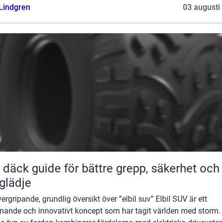
 Lindgren
03 augusti
ör bättre grepp, säkerhet och
glädje
ergripande, grundlig översikt över ”elbil suv” Elbil SUV är ett
nande och innovativt koncept som har tagit världen med storm.