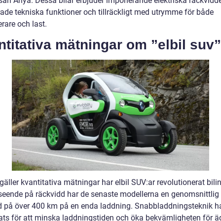
san Ariya. Dessa bilar erbjuder imponerande elektriska räckvidde
ade tekniska funktioner och tillräckligt med utrymme för både
rare och last.
titativa mätningar om ”elbil suv”
gäller kvantitativa mätningar har elbil SUV:ar revolutionerat bili
eende på räckvidd har de senaste modellerna en genomsnittlig
d på över 400 km på en enda laddning. Snabbladdningsteknik h
rats för att minska laddningstiden och öka bekvämligheten för ä