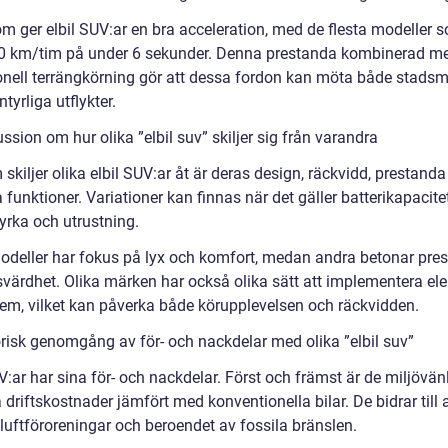
m ger elbil SUV:ar en bra acceleration, med de flesta modeller 
0 km/tim på under 6 sekunder. Denna prestanda kombinerad m
onell terrängkörning gör att dessa fordon kan möta både stadsmi
tyrliga utflykter.
ssion om hur olika ”elbil suv” skiljer sig från varandra
skiljer olika elbil SUV:ar åt är deras design, räckvidd, prestand
 funktioner. Variationer kan finnas när det gäller batterikapacitet
yrka och utrustning.
odeller har fokus på lyx och komfort, medan andra betonar pre
isvärdhet. Olika märken har också olika sätt att implementera ele
tem, vilket kan påverka både körupplevelsen och räckvidden.
orisk genomgång av för- och nackdelar med olika ”elbil suv”
V:ar har sina för- och nackdelar. Först och främst är de miljövän
 driftskostnader jämfört med konventionella bilar. De bidrar till a
luftföroreningar och beroendet av fossila bränslen.