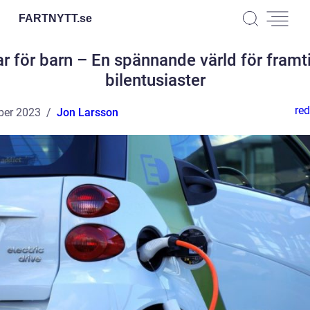
FARTNYTT.
se
ar för barn – En spännande värld för fram
bilentusiaster
red
ber 2023
Jon Larsson