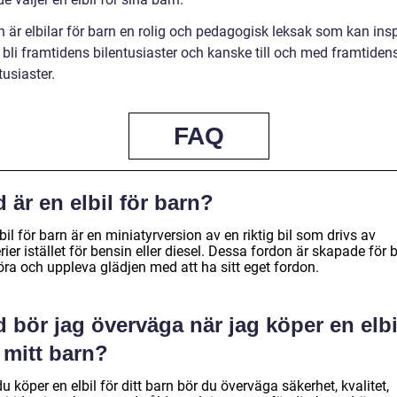
n är elbilar för barn en rolig och pedagogisk leksak som kan insp
 bli framtidens bilentusiaster och kanske till och med framtiden
tusiaster.
FAQ
 är en elbil för barn?
bil för barn är en miniatyrversion av en riktig bil som drivs av
rier istället för bensin eller diesel. Dessa fordon är skapade för 
öra och uppleva glädjen med att ha sitt eget fordon.
 bör jag överväga när jag köper en elbi
 mitt barn?
u köper en elbil för ditt barn bör du överväga säkerhet, kvalitet,