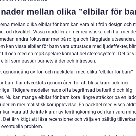
lnader mellan olika ”elbilar för ba
erna mellan olika elbilar för barn kan vara allt från design och m
er och kvalitet. Vissa modeller är mer realistiska och har mer de
r, medan andra fokuserar mer på roliga och färgglada utseenden.
m kan vissa elbilar för barn vara utrustade med ljudeffekter, bl
er till och med en mp3-spelare-kompatibel stereosystem. Det är vik
 elbil som passar barnets ålder och intressen.
sk genomgång av för- och nackdelar med olika ”elbilar för barn”
för barn har utvecklats genom åren för att bli säkrare och mer
nliga. Tidigare modeller hade ofta begränsad batteritid och låg
et. Nu kan många elbilar för barn köra längre sträckor på en lad
juder en mer realistisk körupplevelse. En nackdel med vissa äldr
r kan vara att de inte klarar av terrängkörning och kan vara min
. Det är viktigt att läsa recensioner och välja en pålitlig tillverkar
 eventuella problem.