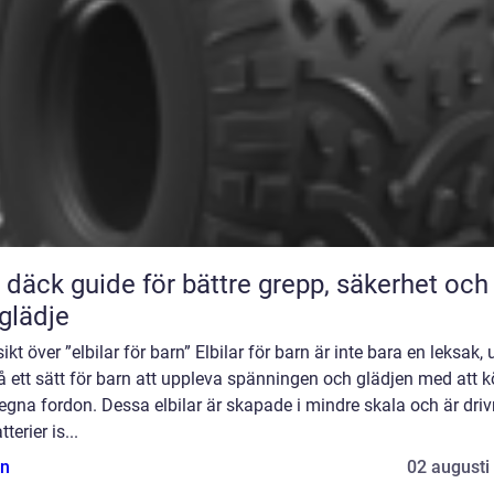
ör bättre grepp, säkerhet och
glädje
ikt över ”elbilar för barn” Elbilar för barn är inte bara en leksak, 
 ett sätt för barn att uppleva spänningen och glädjen med att k
egna fordon. Dessa elbilar är skapade i mindre skala och är dri
terier is...
n
02 augusti