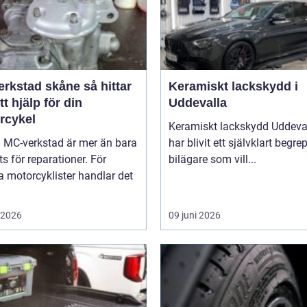
stad skåne så hittar
Keramiskt lackskydd i
tt hjälp för din
Uddevalla
rcykel
Keramiskt lackskydd Uddeva
a MC-verkstad är mer än bara
har blivit ett självklart begre
ts för reparationer. För
bilägare som vill...
 motorcyklister handlar det
i 2026
09 juni 2026