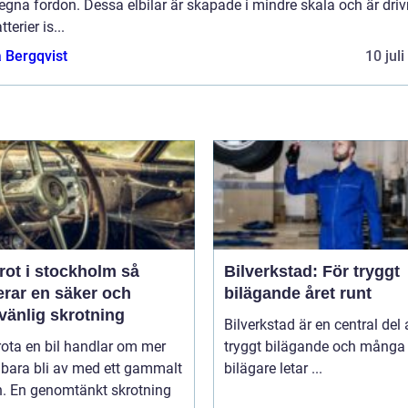
egna fordon. Dessa elbilar är skapade i mindre skala och är dri
terier is...
 Bergqvist
10 jul
rot i stockholm så
Bilverkstad: För tryggt
erar en säker och
bilägande året runt
vänlig skrotning
Bilverkstad är en central del 
rota en bil handlar om mer
tryggt bilägande och många
 bara bli av med ett gammalt
bilägare letar ...
n. En genomtänkt skrotning