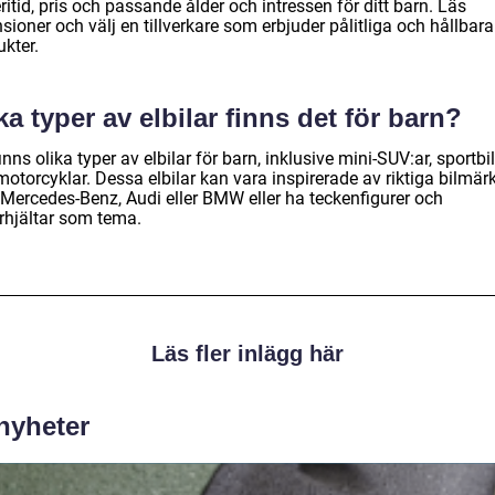
ritid, pris och passande ålder och intressen för ditt barn. Läs
sioner och välj en tillverkare som erbjuder pålitliga och hållbara
kter.
ka typer av elbilar finns det för barn?
inns olika typer av elbilar för barn, inklusive mini-SUV:ar, sportbi
otorcyklar. Dessa elbilar kan vara inspirerade av riktiga bilmär
Mercedes-Benz, Audi eller BMW eller ha teckenfigurer och
rhjältar som tema.
Läs fler inlägg här
 nyheter