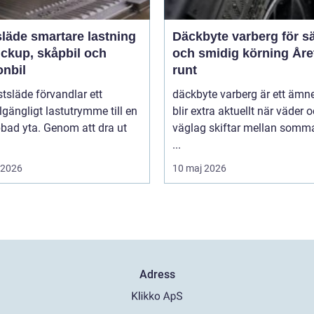
rtare lastning
Däckbyte varberg för s
ickup, skåpbil och
och smidig körning Åre
onbil
runt
tsläde förvandlar ett
däckbyte varberg är ett äm
llgängligt lastutrymme till en
blir extra aktuellt när väder 
bbad yta. Genom att dra ut
väglag skiftar mellan somm
...
i 2026
10 maj 2026
Adress