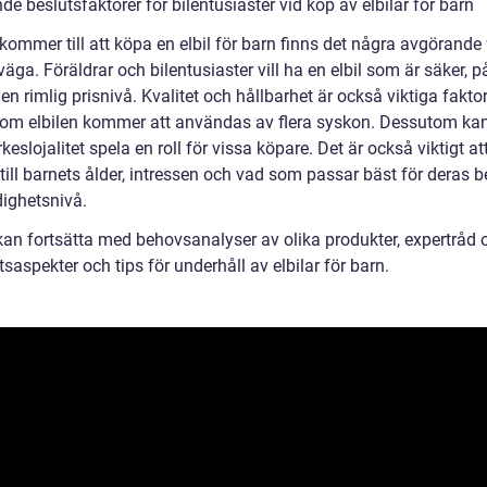
e beslutsfaktorer för bilentusiaster vid köp av elbilar för barn
kommer till att köpa en elbil för barn finns det några avgörande 
väga. Föräldrar och bilentusiaster vill ha en elbil som är säker, på
en rimlig prisnivå. Kvalitet och hållbarhet är också viktiga faktor
t om elbilen kommer att användas av flera syskon. Dessutom ka
eslojalitet spela en roll för vissa köpare. Det är också viktigt at
till barnets ålder, intressen och vad som passar bäst för deras 
dighetsnivå.
kan fortsätta med behovsanalyser av olika produkter, expertråd
saspekter och tips för underhåll av elbilar för barn.