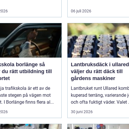
 2026
06 juli 2026
kskola borlänge så
Lantbruksdäck i ullared s
r du rätt utbildning till
väljer du rätt däck till
rtet
gårdens maskiner
lja trafikskola är ett av de
Lantbruket runt Ullared komb
aste stegen på vägen mot
kuperad terräng, varierande 
. I Borlänge finns flera al...
och ofta fuktigt väder. Valet .
 2026
30 juni 2026