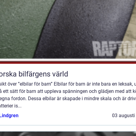
orska bilfärgens värld
ikt över ”elbilar för barn” Elbilar för barn är inte bara en leksak, 
 ett sätt för barn att uppleva spänningen och glädjen med att k
egna fordon. Dessa elbilar är skapade i mindre skala och är dri
terier is...
 Lindgren
03 augusti