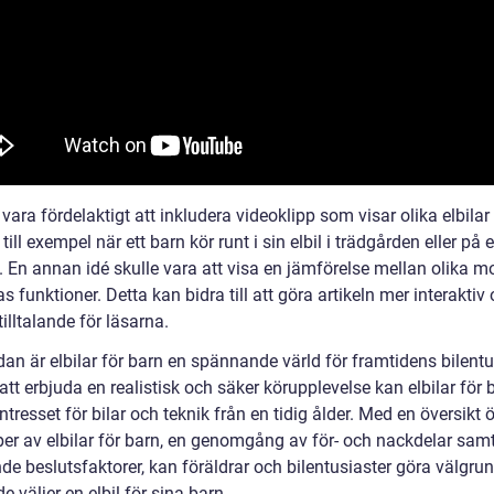
vara fördelaktigt att inkludera videoklipp som visar olika elbilar
, till exempel när ett barn kör runt i sin elbil i trädgården eller på 
. En annan idé skulle vara att visa en jämförelse mellan olika m
s funktioner. Detta kan bidra till att göra artikeln mer interaktiv
 tilltalande för läsarna.
dan är elbilar för barn en spännande värld för framtidens bilentu
t erbjuda en realistisk och säker körupplevelse kan elbilar för 
ntresset för bilar och teknik från en tidig ålder. Med en översikt 
yper av elbilar för barn, en genomgång av för- och nackdelar sam
de beslutsfaktorer, kan föräldrar och bilentusiaster göra välgru
de väljer en elbil för sina barn.