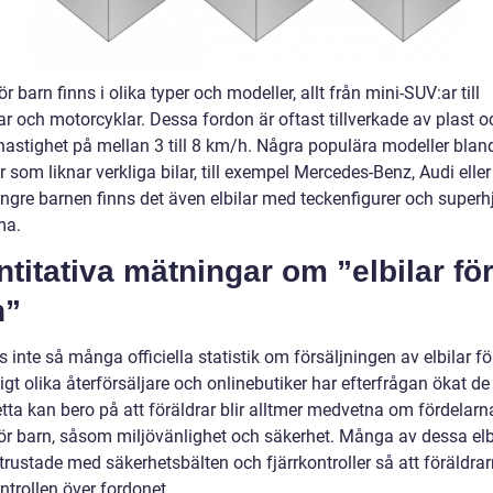
för barn finns i olika typer och modeller, allt från mini-SUV:ar till
ar och motorcyklar. Dessa fordon är oftast tillverkade av plast o
astighet på mellan 3 till 8 km/h. Några populära modeller blan
ar som liknar verkliga bilar, till exempel Mercedes-Benz, Audi ell
ngre barnen finns det även elbilar med teckenfigurer och superhj
ma.
titativa mätningar om ”elbilar fö
n”
s inte så många officiella statistik om försäljningen av elbilar fö
gt olika återförsäljare och onlinebutiker har efterfrågan ökat d
etta kan bero på att föräldrar blir alltmer medvetna om fördelar
för barn, såsom miljövänlighet och säkerhet. Många av dessa elbi
trustade med säkerhetsbälten och fjärrkontroller så att föräldra
ntrollen över fordonet.