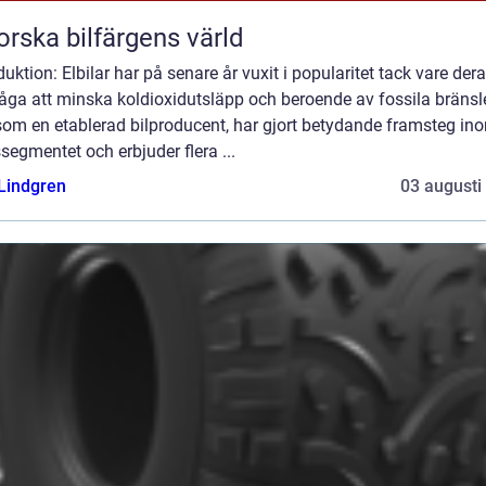
orska bilfärgens värld
duktion: Elbilar har på senare år vuxit i popularitet tack vare der
åga att minska koldioxidutsläpp och beroende av fossila bränsl
som en etablerad bilproducent, har gjort betydande framsteg in
ssegmentet och erbjuder flera ...
 Lindgren
03 augusti