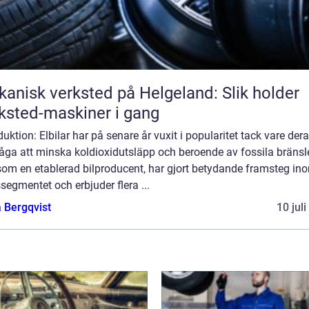
anisk verksted på Helgeland: Slik holder
ksted-maskiner i gang
duktion: Elbilar har på senare år vuxit i popularitet tack vare der
åga att minska koldioxidutsläpp och beroende av fossila bränsl
som en etablerad bilproducent, har gjort betydande framsteg in
ssegmentet och erbjuder flera ...
 Bergqvist
10 jul