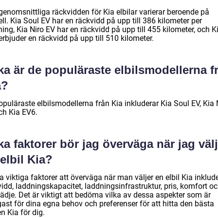
genomsnittliga räckvidden för Kia elbilar varierar beroende på
l. Kia Soul EV har en räckvidd på upp till 386 kilometer per
ing, Kia Niro EV har en räckvidd på upp till 455 kilometer, och K
rbjuder en räckvidd på upp till 510 kilometer.
ka är de populäraste elbilsmodellerna f
a?
puläraste elbilsmodellerna från Kia inkluderar Kia Soul EV, Kia 
ch Kia EV6.
ka faktorer bör jag överväga när jag väl
elbil Kia?
 viktiga faktorer att överväga när man väljer en elbil Kia inklud
idd, laddningskapacitet, laddningsinfrastruktur, pris, komfort o
ädje. Det är viktigt att bedöma vilka av dessa aspekter som är
gast för dina egna behov och preferenser för att hitta den bästa
en Kia för dig.