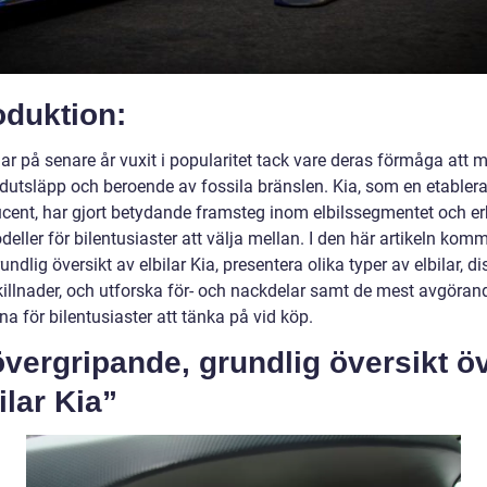
oduktion:
har på senare år vuxit i popularitet tack vare deras förmåga att 
idutsläpp och beroende av fossila bränslen. Kia, som en etabler
ucent, har gjort betydande framsteg inom elbilssegmentet och er
deller för bilentusiaster att välja mellan. I den här artikeln komm
undlig översikt av elbilar Kia, presentera olika typer av elbilar, d
killnader, och utforska för- och nackdelar samt de mest avgöran
na för bilentusiaster att tänka på vid köp.
vergripande, grundlig översikt ö
ilar Kia”