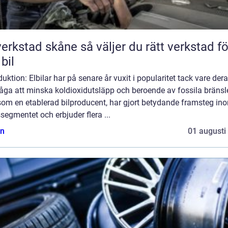
tad skåne så väljer du rätt verkstad för
 bil
duktion: Elbilar har på senare år vuxit i popularitet tack vare der
åga att minska koldioxidutsläpp och beroende av fossila bränsl
som en etablerad bilproducent, har gjort betydande framsteg in
ssegmentet och erbjuder flera ...
n
01 augusti