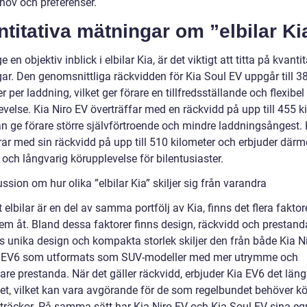
ehov och preferenser.
titativa mätningar om ”elbilar Ki
ge en objektiv inblick i elbilar Kia, är det viktigt att titta på kvanti
ar. Den genomsnittliga räckvidden för Kia Soul EV uppgår till 3
r per laddning, vilket ger förare en tillfredsställande och flexibel
velse. Kia Niro EV överträffar med en räckvidd på upp till 455 ki
kan ge förare större självförtroende och mindre laddningsångest.
ar med sin räckvidd på upp till 510 kilometer och erbjuder därm
och långvarig körupplevelse för bilentusiaster.
ssion om hur olika ”elbilar Kia” skiljer sig från varandra
t elbilar är en del av samma portfölj av Kia, finns det flera fakto
dem åt. Bland dessa faktorer finns design, räckvidd och prestand
s unika design och kompakta storlek skiljer den från både Kia N
 EV6 som utformats som SUV-modeller med mer utrymme och
lare prestanda. När det gäller räckvidd, erbjuder Kia EV6 det län
llet, vilket kan vara avgörande för de som regelbundet behöver k
sträckor. På samma sätt har Kia Niro EV och Kia Soul EV sina e