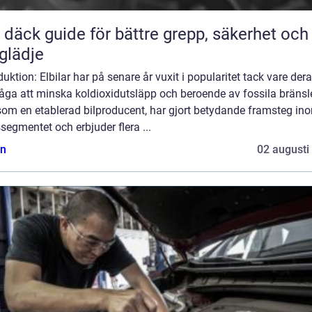
ör bättre grepp, säkerhet och
glädje
duktion: Elbilar har på senare år vuxit i popularitet tack vare der
åga att minska koldioxidutsläpp och beroende av fossila bränsl
som en etablerad bilproducent, har gjort betydande framsteg in
ssegmentet och erbjuder flera ...
n
02 augusti