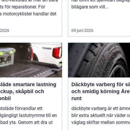
ts för reparationer. För
bilägare som vill...
 motorcyklister handlar det
i 2026
09 juni 2026
rtare lastning
Däckbyte varberg för s
ickup, skåpbil och
och smidig körning Åre
onbil
runt
tsläde förvandlar ett
däckbyte varberg är ett äm
llgängligt lastutrymme till en
blir extra aktuellt när väder 
bbad yta. Genom att dra ut
väglag skiftar mellan somm
...