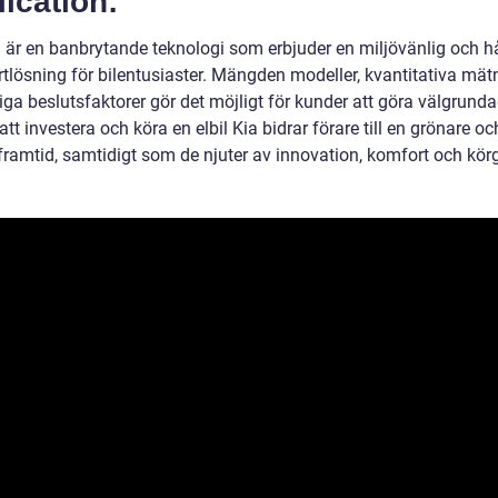
ication:
ia är en banbrytande teknologi som erbjuder en miljövänlig och h
rtlösning för bilentusiaster. Mängden modeller, kvantitativa mät
iga beslutsfaktorer gör det möjligt för kunder att göra välgrunda
t investera och köra en elbil Kia bidrar förare till en grönare o
framtid, samtidigt som de njuter av innovation, komfort och körg