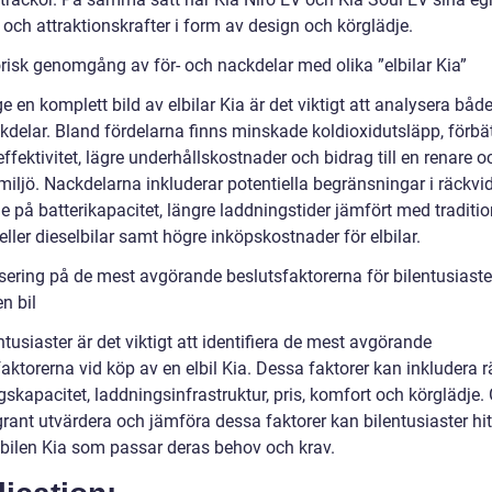
 och attraktionskrafter i form av design och körglädje.
orisk genomgång av för- och nackdelar med olika ”elbilar Kia”
ge en komplett bild av elbilar Kia är det viktigt att analysera både
kdelar. Bland fördelarna finns minskade koldioxidutsläpp, förbä
ffektivitet, lägre underhållskostnader och bidrag till en renare 
miljö. Nackdelarna inkluderar potentiella begränsningar i räckvi
 på batterikapacitet, längre laddningstider jämfört med traditio
eller dieselbilar samt högre inköpskostnader för elbilar.
sering på de mest avgörande beslutsfaktorerna för bilentusiaste
n bil
ntusiaster är det viktigt att identifiera de mest avgörande
aktorerna vid köp av en elbil Kia. Dessa faktorer kan inkludera r
gskapacitet, laddningsinfrastruktur, pris, komfort och körglädje
grant utvärdera och jämföra dessa faktorer kan bilentusiaster hi
lbilen Kia som passar deras behov och krav.