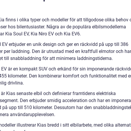
”
Kia finns i olika typer och modeller för att tillgodose olika behov
nser hos bilentusiaster. Några av de populära elbilsmodellerna
ar Kia Soul EV, Kia Niro EV och Kia EV6.
 EV erbjuder en unik design och ger en räckvidd på upp till 386
er per laddning. Den är utrustad med en kraftfull elmotor och ha
et till snabbladdning för att minimera laddningstiderna.
o EV är en kompakt SUV och erkänd för sin imponerande räckvid
l 455 kilometer. Den kombinerar komfort och funktionalitet med e
lig drivlina.
är Kias senaste elbil och definierar framtidens elektriska
segment. Den erbjuder smidig acceleration och har en imponer
d på upp till 510 kilometer. Dessutom har den snabbladdningstek
imera användarupplevelsen.
deller illustrerar Kias bredd i sitt elbilarbete, med olika alternat