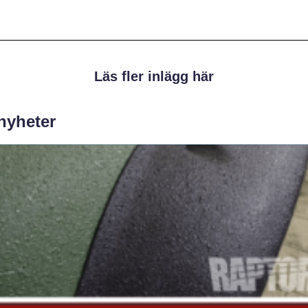
Läs fler inlägg här
 nyheter