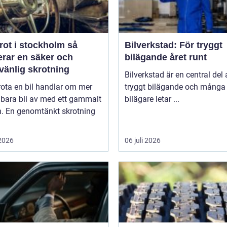
rot i stockholm så
Bilverkstad: För tryggt
erar en säker och
bilägande året runt
vänlig skrotning
Bilverkstad är en central del 
rota en bil handlar om mer
tryggt bilägande och många
 bara bli av med ett gammalt
bilägare letar ...
n. En genomtänkt skrotning
 2026
06 juli 2026