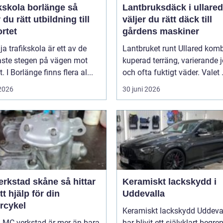
kskola borlänge så
Lantbruksdäck i ullared s
r du rätt utbildning till
väljer du rätt däck till
rtet
gårdens maskiner
lja trafikskola är ett av de
Lantbruket runt Ullared komb
aste stegen på vägen mot
kuperad terräng, varierande 
. I Borlänge finns flera al...
och ofta fuktigt väder. Valet .
 2026
30 juni 2026
stad skåne så hittar
Keramiskt lackskydd i
tt hjälp för din
Uddevalla
rcykel
Keramiskt lackskydd Uddeva
a MC-verkstad är mer än bara
har blivit ett självklart begre