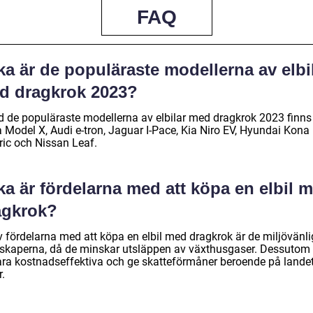
FAQ
ka är de populäraste modellerna av elbi
d dragkrok 2023?
d de populäraste modellerna av elbilar med dragkrok 2023 finns
a Model X, Audi e-tron, Jaguar I-Pace, Kia Niro EV, Hyundai Kona
ric och Nissan Leaf.
ka är fördelarna med att köpa en elbil 
agkrok?
v fördelarna med att köpa en elbil med dragkrok är de miljövänl
skaperna, då de minskar utsläppen av växthusgaser. Dessutom
ara kostnadseffektiva och ge skatteförmåner beroende på lande
r.