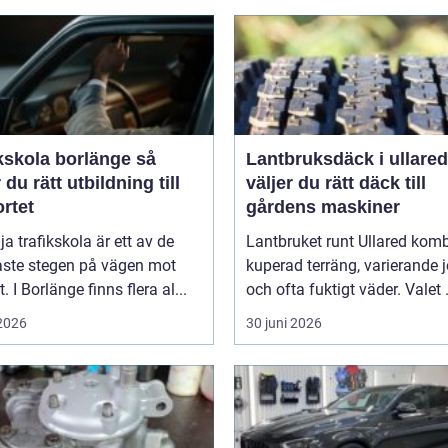
kskola borlänge så
Lantbruksdäck i ullared s
r du rätt utbildning till
väljer du rätt däck till
rtet
gårdens maskiner
lja trafikskola är ett av de
Lantbruket runt Ullared komb
aste stegen på vägen mot
kuperad terräng, varierande 
. I Borlänge finns flera al...
och ofta fuktigt väder. Valet .
 2026
30 juni 2026