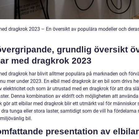
 med dragkrok 2023 – En översikt av populära modeller och dera
vergripande, grundlig översikt ö
ilar med dragkrok 2023
 med dragkrok har blivit alltmer populära på marknaden och förv
u mer under 2023. En elbil med dragkrok är en bil som drivs helt
v elektricitet och som är utrustad med en dragkrok för att dra slä
aster. Denna kombination av eldrift och möjligheten att använda
 gör att elbilar med dragkrok blir ett utmärkt val för människor
dra tunga eller stora laster, samtidigt som de vill ha fördelarna
miljövänlig bil.
mfattande presentation av elbilar