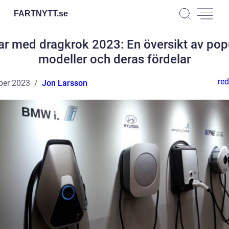
FARTNYTT.
se
lar med dragkrok 2023: En översikt av pop
modeller och deras fördelar
red
ber 2023
Jon Larsson