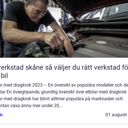
tad skåne så väljer du rätt verkstad för
 bil
lar med dragkrok 2023 – En översikt av populära modeller och d
lar En övergripande, grundlig översikt över elbilar med dragkrok
ar med dragkrok har blivit alltmer populära på marknaden och
äntas växa ännu mer under 20...
n
01 augusti