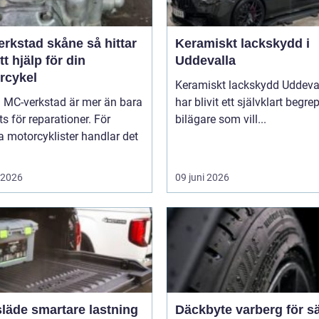
stad skåne så hittar
Keramiskt lackskydd i
tt hjälp för din
Uddevalla
rcykel
Keramiskt lackskydd Uddeva
a MC-verkstad är mer än bara
har blivit ett självklart begre
ts för reparationer. För
bilägare som vill...
 motorcyklister handlar det
i 2026
09 juni 2026
rtare lastning
Däckbyte varberg för s