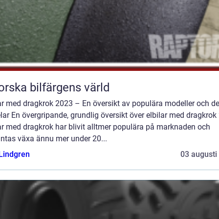
orska bilfärgens värld
lar med dragkrok 2023 – En översikt av populära modeller och d
lar En övergripande, grundlig översikt över elbilar med dragkrok
ar med dragkrok har blivit alltmer populära på marknaden och
äntas växa ännu mer under 20...
 Lindgren
03 augusti