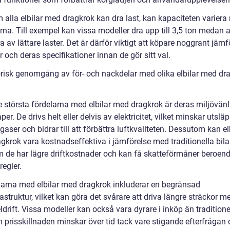
 alla elbilar med dragkrok kan dra last, kan kapaciteten variera
rna. Till exempel kan vissa modeller dra upp till 3,5 ton medan 
a av lättare laster. Det är därför viktigt att köpare noggrant jämf
 och deras specifikationer innan de gör sitt val.
orisk genomgång av för- och nackdelar med olika elbilar med dr
e största fördelarna med elbilar med dragkrok är deras miljövänl
er. De drivs helt eller delvis av elektricitet, vilket minskar utslä
aser och bidrar till att förbättra luftkvaliteten. Dessutom kan el
krok vara kostnadseffektiva i jämförelse med traditionella bilar
m de har lägre driftkostnader och kan få skatteförmåner beroen
regler.
arna med elbilar med dragkrok inkluderar en begränsad
astruktur, vilket kan göra det svårare att driva längre sträckor m
ldrift. Vissa modeller kan också vara dyrare i inköp än traditionel
 prisskillnaden minskar över tid tack vare stigande efterfrågan