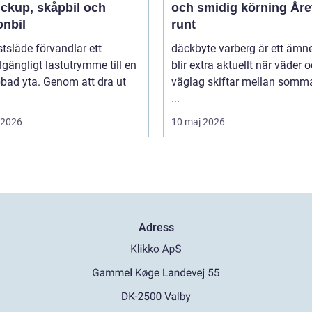
ickup, skåpbil och
och smidig körning Åre
onbil
runt
tsläde förvandlar ett
däckbyte varberg är ett äm
llgängligt lastutrymme till en
blir extra aktuellt när väder 
bbad yta. Genom att dra ut
väglag skiftar mellan somm
...
i 2026
10 maj 2026
Adress