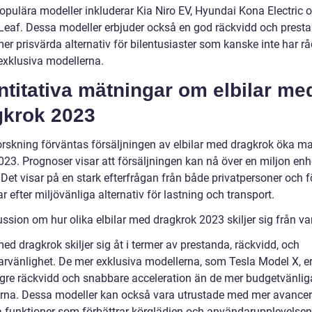
opulära modeller inkluderar Kia Niro EV, Hyundai Kona Electric 
Leaf. Dessa modeller erbjuder också en god räckvidd och presta
er prisvärda alternativ för bilentusiaster som kanske inte har r
exklusiva modellerna.
titativa mätningar om elbilar me
gkrok 2023
forskning förväntas försäljningen av elbilar med dragkrok öka m
023. Prognoser visar att försäljningen kan nå över en miljon enh
 Det visar på en stark efterfrågan från både privatpersoner och 
r efter miljövänliga alternativ för lastning och transport.
ussion om hur olika elbilar med dragkrok 2023 skiljer sig från v
med dragkrok skiljer sig åt i termer av prestanda, räckvidd, och
rvänlighet. De mer exklusiva modellerna, som Tesla Model X, e
ngre räckvidd och snabbare acceleration än de mer budgetvänlig
rna. Dessa modeller kan också vara utrustade med mer avance
a funktioner som förbättrar körglädjen och användarupplevelsen