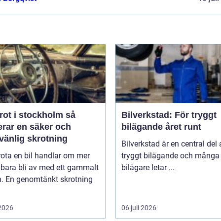
rot i stockholm så
Bilverkstad: För tryggt
erar en säker och
bilägande året runt
vänlig skrotning
Bilverkstad är en central del 
rota en bil handlar om mer
tryggt bilägande och många
 bara bli av med ett gammalt
bilägare letar ...
n. En genomtänkt skrotning
 2026
06 juli 2026