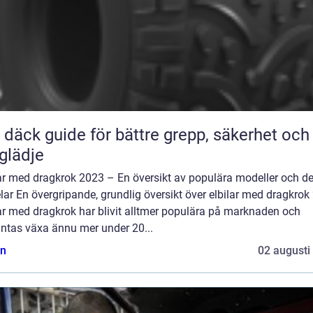
ör bättre grepp, säkerhet och
glädje
lar med dragkrok 2023 – En översikt av populära modeller och d
lar En övergripande, grundlig översikt över elbilar med dragkrok
ar med dragkrok har blivit alltmer populära på marknaden och
äntas växa ännu mer under 20...
n
02 augusti