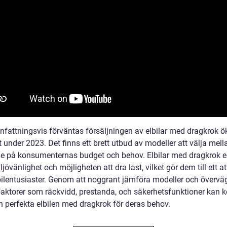
attningsvis förväntas försäljningen av elbilar med dragkrok ö
under 2023. Det finns ett brett utbud av modeller att välja mell
e på konsumenternas budget och behov. Elbilar med dragkrok e
jövänlighet och möjligheten att dra last, vilket gör dem till ett at
 bilentusiaster. Genom att noggrant jämföra modeller och övervä
 faktorer som räckvidd, prestanda, och säkerhetsfunktioner kan 
n perfekta elbilen med dragkrok för deras behov.