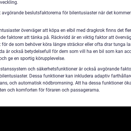
veckling.
 avgörande beslutsfaktorerna för bilentusiaster när det kommer t
ntusiaster överväger att köpa en elbil med dragkrok finns det fle
e faktorer att tänka på. Räckvidd är en viktig faktor att övervä
t för de som behöver köra längre sträckor eller ofta drar tunga la
da är också betydelsefull för dem som vill ha en bil som kan acc
och ge en sportig körupplevelse.
istanssystem och säkerhetsfunktioner är också avgörande faktor
ilentusiaster. Dessa funktioner kan inkludera adaptiv farthållar
stans, och automatisk nödbromsning. Att ha dessa funktioner ök
ten och komforten för föraren och passagerarna.