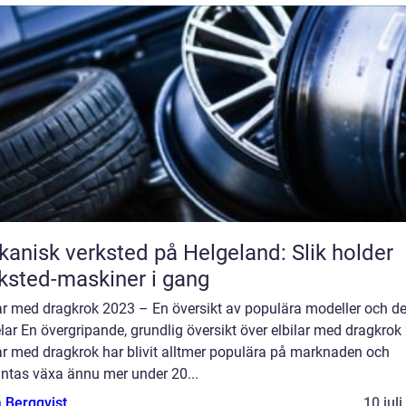
anisk verksted på Helgeland: Slik holder
ksted-maskiner i gang
lar med dragkrok 2023 – En översikt av populära modeller och d
lar En övergripande, grundlig översikt över elbilar med dragkrok
ar med dragkrok har blivit alltmer populära på marknaden och
äntas växa ännu mer under 20...
 Bergqvist
10 jul