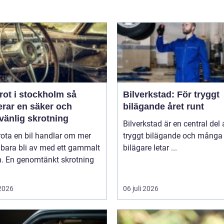
rot i stockholm så
Bilverkstad: För tryggt
erar en säker och
bilägande året runt
vänlig skrotning
Bilverkstad är en central del 
rota en bil handlar om mer
tryggt bilägande och många
 bara bli av med ett gammalt
bilägare letar ...
n. En genomtänkt skrotning
 2026
06 juli 2026