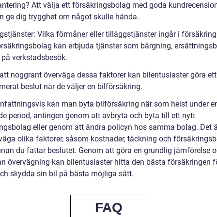
ntering? Att välja ett försäkringsbolag med goda kundrecensio
an ge dig trygghet om något skulle hända.
gstjänster: Vilka förmåner eller tilläggstjänster ingår i försäkrin
rsäkringsbolag kan erbjuda tjänster som bärgning, ersättningsbil
r på verkstadsbesök.
tt noggrant överväga dessa faktorer kan bilentusiaster göra ett
merat beslut när de väljer en bilförsäkring.
attningsvis kan man byta bilförsäkring när som helst under e
 period, antingen genom att avbryta och byta till ett nytt
ingsbolag eller genom att ändra policyn hos samma bolag. Det är
rväga olika faktorer, såsom kostnader, täckning och försäkrings
innan du fattar beslutet. Genom att göra en grundlig jämförelse 
n övervägning kan bilentusiaster hitta den bästa försäkringen f
ch skydda sin bil på bästa möjliga sätt.
FAQ