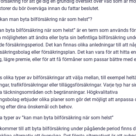
försäkring för att ge dig en grundlig översikt över vad som är mö
ktorer du bör överväga innan du fattar beslutet.
”kan man byta bilförsäkring när som helst”?
n byta bilförsäkring när som helst” är en term som används för
 möjligheten att ändra eller byta sin befintliga bilförsäkring und
 försäkringsperiod. Det kan finnas olika anledningar till att någ
säkringsbolag eller försäkringsplan. Det kan vara för att hitta en
, lägre premie, eller för att få förmåner som passar bättre med 
s olika typer av bilförsäkringar att välja mellan, till exempel he
ngar, trafikförsäkringar eller tilläggsförsäkringar. Varje typ har 
ka täckningsområden och begränsningar. Högkvalitativa
ingsbolag erbjuder olika planer som gör det möjligt att anpassa 
ing efter dina önskemål och behov.
a typer av ”kan man byta bilförsäkring när som helst”
kommer till att byta bilförsäkring under pågående period finns d
liga alternativ att överväga. Det första alternativet är att avbry