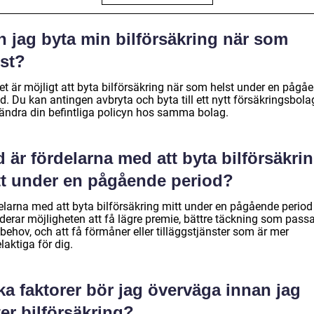
n jag byta min bilförsäkring när som
lst?
et är möjligt att byta bilförsäkring när som helst under en pågå
d. Du kan antingen avbryta och byta till ett nytt försäkringsbola
r ändra din befintliga policyn hos samma bolag.
 är fördelarna med att byta bilförsäkri
tt under en pågående period?
elarna med att byta bilförsäkring mitt under en pågående period
derar möjligheten att få lägre premie, bättre täckning som passa
behov, och att få förmåner eller tilläggstjänster som är mer
laktiga för dig.
ka faktorer bör jag överväga innan jag
er bilförsäkring?