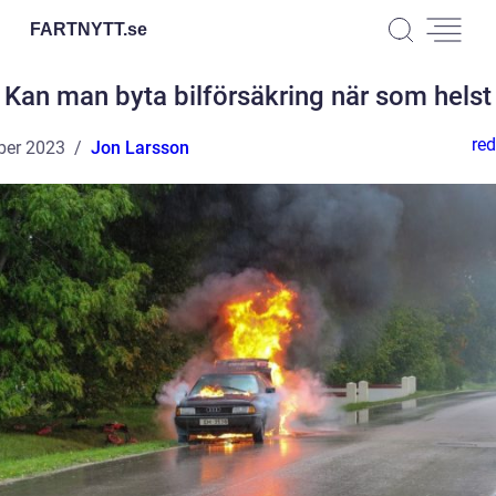
FARTNYTT.
se
Kan man byta bilförsäkring när som helst
red
ber 2023
Jon Larsson