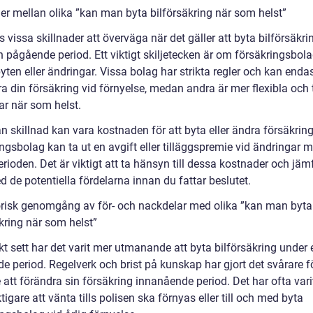
der mellan olika ”kan man byta bilförsäkring när som helst”
s vissa skillnader att överväga när det gäller att byta bilförsäkri
 pågående period. Ett viktigt skiljetecken är om försäkringsbola
 byten eller ändringar. Vissa bolag har strikta regler och kan endas
a din försäkring vid förnyelse, medan andra är mer flexibla och t
ar när som helst.
 skillnad kan vara kostnaden för att byta eller ändra försäkring
ngsbolag kan ta ut en avgift eller tilläggspremie vid ändringar m
rioden. Det är viktigt att ta hänsyn till dessa kostnader och jäm
 de potentiella fördelarna innan du fattar beslutet.
orisk genomgång av för- och nackdelar med olika ”kan man byta
kring när som helst”
kt sett har det varit mer utmanande att byta bilförsäkring under 
e period. Regelverk och brist på kunskap har gjort det svårare f
 att förändra sin försäkring innanående period. Det har ofta vari
tigare att vänta tills polisen ska förnyas eller till och med byta