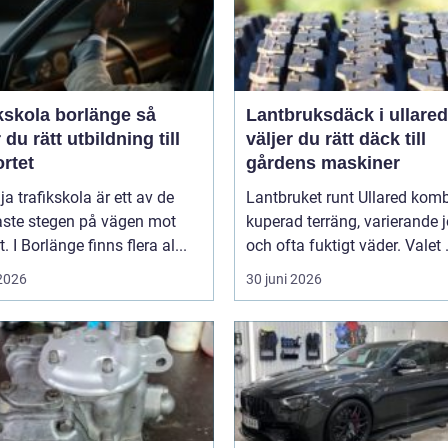
kskola borlänge så
Lantbruksdäck i ullared s
r du rätt utbildning till
väljer du rätt däck till
rtet
gårdens maskiner
lja trafikskola är ett av de
Lantbruket runt Ullared komb
aste stegen på vägen mot
kuperad terräng, varierande 
. I Borlänge finns flera al...
och ofta fuktigt väder. Valet .
 2026
30 juni 2026