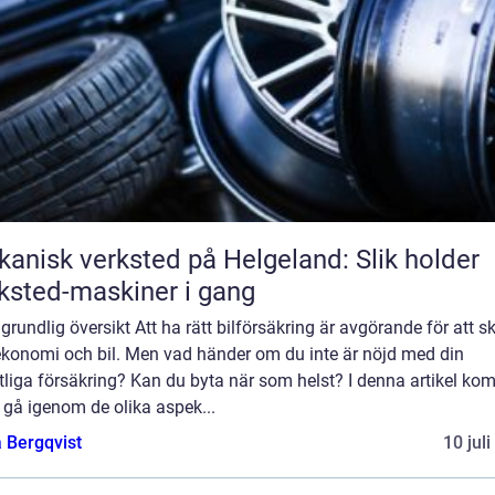
anisk verksted på Helgeland: Slik holder
ksted-maskiner i gang
grundlig översikt Att ha rätt bilförsäkring är avgörande för att 
ekonomi och bil. Men vad händer om du inte är nöjd med din
tliga försäkring? Kan du byta när som helst? I denna artikel ko
t gå igenom de olika aspek...
 Bergqvist
10 jul