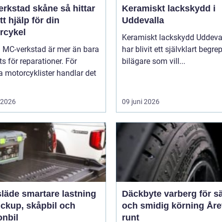
stad skåne så hittar
Keramiskt lackskydd i
tt hjälp för din
Uddevalla
rcykel
Keramiskt lackskydd Uddeva
a MC-verkstad är mer än bara
har blivit ett självklart begre
ts för reparationer. För
bilägare som vill...
 motorcyklister handlar det
i 2026
09 juni 2026
rtare lastning
Däckbyte varberg för s
ickup, skåpbil och
och smidig körning Åre
onbil
runt