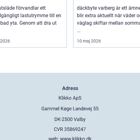
tsläde förvandlar ett
däckbyte varberg är ett äm
llgängligt lastutrymme till en
blir extra aktuellt när väder 
bbad yta. Genom att dra ut
väglag skiftar mellan somm
...
i 2026
10 maj 2026
Adress
web:
www.klikko.dk