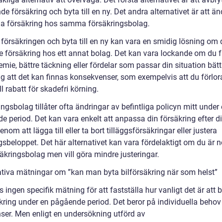
e försäkring och byta till en ny. Det andra alternativet är att än
iga försäkring hos samma försäkringsbolag.
försäkringen och byta till en ny kan vara en smidig lösning om d
re försäkring hos ett annat bolag. Det kan vara lockande om du f
emie, bättre täckning eller fördelar som passar din situation bät
g att det kan finnas konsekvenser, som exempelvis att du förlor
l rabatt för skadefri körning.
ngsbolag tillåter ofta ändringar av befintliga policyn mitt under
e period. Det kan vara enkelt att anpassa din försäkring efter d
nom att lägga till eller ta bort tilläggsförsäkringar eller justera
gsbeloppet. Det här alternativet kan vara fördelaktigt om du är 
säkringsbolag men vill göra mindre justeringar.
ativa mätningar om ”kan man byta bilförsäkring när som helst”
s ingen specifik mätning för att fastställa hur vanligt det är att 
äkring under en pågående period. Det beror på individuella behov
nser. Men enligt en undersökning utförd av