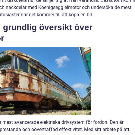
samt diskutera hur de skiljer sig åt från varandra. Dessutom kom
r och nackdelar med Koenigsegg elmotor och undersöka de mest
usiaster när det kommer till att köpa en bil.
 grundlig översikt över
r
 mest avancerade elektriska drivsystem för fordon. Den är
restanda och oöverträffad effektivitet. Med sitt arbete på att