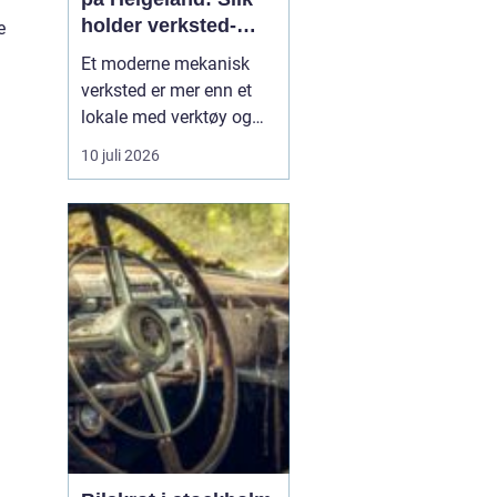
holder verksted-
e
maskiner i gang
Et moderne mekanisk
verksted er mer enn et
lokale med verktøy og
sveiseapparat. For
10 juli 2026
mange bedrifter er
verkstedet selve livlinen
som sørger for at
maskiner, kjøretøy og
produksjonsutstyr ikke
står stille. Når e...