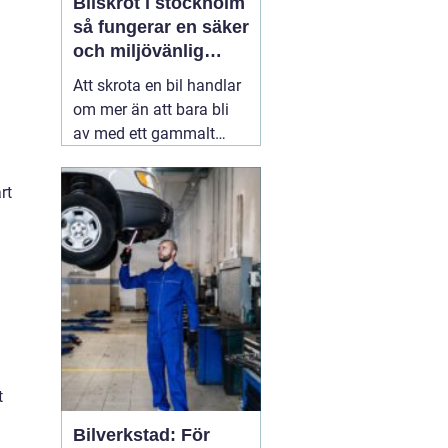
Bilskrot i stockholm
så fungerar en säker
och miljövänlig
skrotning
Att skrota en bil handlar
om mer än att bara bli
av med ett gammalt
fordon. En genomtänkt
skrotning frigör plats,
rt
minskar miljöpåverkan
och gör att värdefulla
resurser kan användas
igen. För den som söker
09 juli 2026
t
Bilverkstad: För