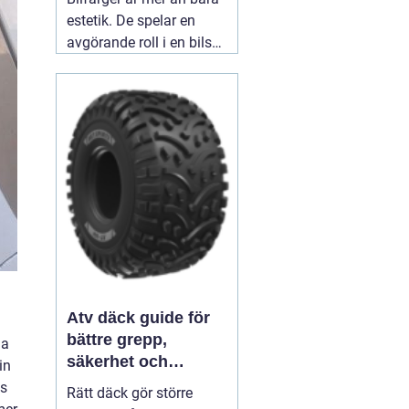
estetik. De spelar en
avgörande roll i en bils
identitet och skydd. När
man ser en blank röd
sportbil susa förbi,
väcker den en viss
känsla - spänning,
passion, hastighet.
03
augusti 2026
Atv däck guide för
bättre grepp,
na
säkerhet och
in
körglädje
ss
Rätt däck gör större