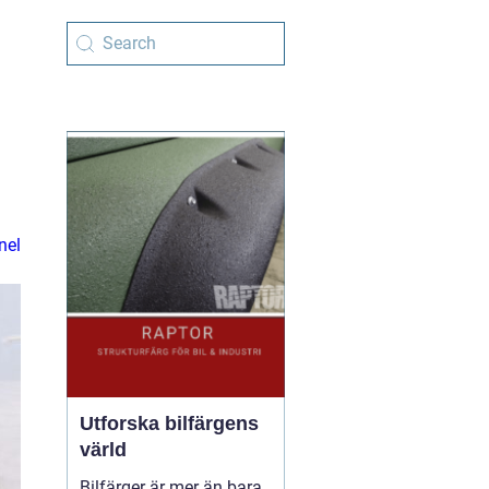
nel
Utforska bilfärgens
värld
Bilfärger är mer än bara