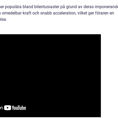
 mer populära bland bilentusiaster på grund av deras imponerand
 omedelbar kraft och snabb acceleration, vilket ger föraren en
lse.