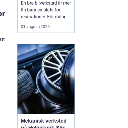
En bra bilverkstad är mer
än bara en plats för
or
reparationer. För många
bilägare i Skåne handlar
01 augusti 2026
valet av verkstad om
trygghet i vardagen,
att
säkra resor året runt och
ett rimligt bilägande över
tid. När servicen sköts i
rätt tid, med rätt kunskap
och rä...
Mekanisk verksted
på Helgeland: Slik