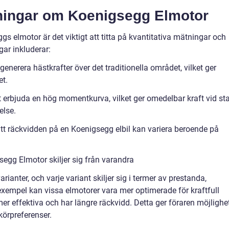
tningar om Koenigsegg Elmotor
gs elmotor är det viktigt att titta på kvantitativa mätningar och
ar inkluderar:
enerera hästkrafter över det traditionella området, vilket ger
et.
 erbjuda en hög momentkurva, vilket ger omedelbar kraft vid sta
else.
 att räckvidden på en Koenigsegg elbil kan variera beroende på
segg Elmotor skiljer sig från varandra
anter, och varje variant skiljer sig i termer av prestanda,
ll exempel kan vissa elmotorer vara mer optimerade för kraftfull
r effektiva och har längre räckvidd. Detta ger föraren möjlighe
körpreferenser.