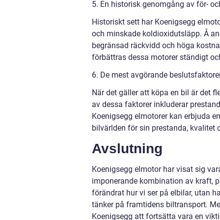
5. En historisk genomgång av för- o
Historiskt sett har Koenigsegg elmotor
och minskade koldioxidutsläpp. Å andr
begränsad räckvidd och höga kostnad
förbättras dessa motorer ständigt o
6. De mest avgörande beslutsfaktorern
När det gäller att köpa en bil är det 
av dessa faktorer inkluderar prestanda,
Koenigsegg elmotorer kan erbjuda en
bilvärlden för sin prestanda, kvalitet
Avslutning
Koenigsegg elmotor har visat sig var
imponerande kombination av kraft, pr
förändrat hur vi ser på elbilar, utan 
tänker på framtidens biltransport. M
Koenigsegg att fortsätta vara en vik