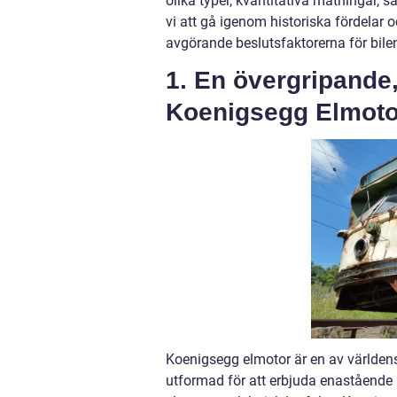
olika typer, kvantitativa mätningar, 
vi att gå igenom historiska fördela
avgörande beslutsfaktorerna för bilent
1. En övergripande,
Koenigsegg Elmoto
Koenigsegg elmotor är en av världens
utformad för att erbjuda enastående p