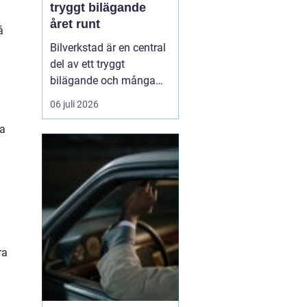
tryggt bilägande
året runt
å
Bilverkstad är en central
del av ett tryggt
bilägande och många
bilägare letar efter en
06 juli 2026
partner som kan hjälpa
ra
till genom hela bilens
livslängd. En modern
verkstad kombinerar
teknisk kompetens, rätt
utrustning och ...
ra