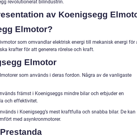
gg revolutionerat bilindustrin.
resentation av Koenigsegg Elmot
egg Elmotor?
ivmotor som omvandlar elektrisk energi till mekanisk energi för 
ka krafter för att generera rörelse och kraft.
gsegg Elmotor
elmotorer som används i deras fordon. Några av de vanligaste
vänds främst i Koenigseggs mindre bilar och erbjuder en
 och effektivitet.
vänds i Koenigsegg’s mest kraftfulla och snabba bilar. De kan
 jämfört med asynkronmotorer.
 Prestanda