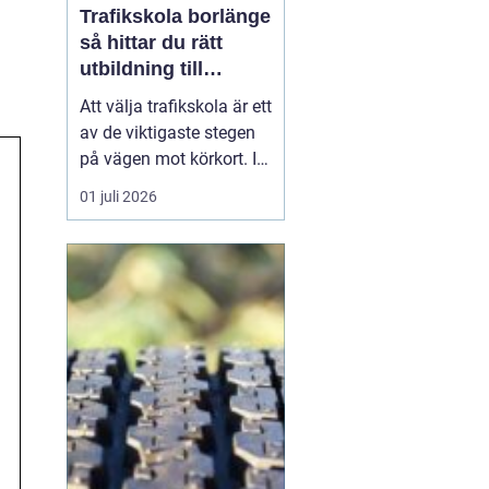
Trafikskola borlänge
så hittar du rätt
utbildning till
körkortet
Att välja trafikskola är ett
av de viktigaste stegen
på vägen mot körkort. I
Borlänge finns flera
01 juli 2026
alternativ, men
skillnaderna mellan dem
kan vara stora. Den som
vill hitta en trafikskola i
Borlänge som passar
både plånbok, tidsplan
och sätt att lära...