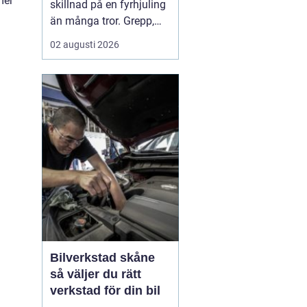
mer
skillnad på en fyrhjuling
än många tror. Grepp,
komfort, stabilitet och
02 augusti 2026
hur snabbt däcken slits
hänger direkt ihop med
vilket mönster, vilken
dimension och vilket
lufttryck som används.
För arbete på gården, lek
i skogen eller kö...
Bilverkstad skåne
så väljer du rätt
verkstad för din bil