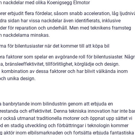
ch nackdelar med olika Koenigsegg Elmotor
er erbjudit flera fördelar, såsom snabb acceleration, låg ljudniv
a sidan har vissa nackdelar även identifierats, inklusive
er för reparation och underhåll. Men med teknikens framsteg
ch nackdelarna minskas.
a för bilentusiaster när det kommer till att köpa bil
flera faktorer som spelar en avgörande roll för bilentusiaster. Någ
 bränsleeffektivitet, tillförlitlighet, körglädje och design.
 kombination av dessa faktorer och har blivit välkända inom
 och unika design.
a banbrytande inom bilindustrin genom att erbjuda en
estanda och effektivitet. Denna tekniska innovation har inte ba
har också utmanat traditionella motorer och öppnat upp sättet vi
ed en stadig utveckling och förbättringar i teknologin kommer
tig aktör inom elbilsmarknaden och fortsätta erbjuda fantastiska