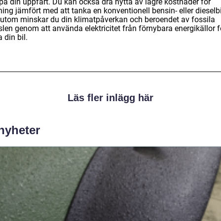
 på din uppfart. Du kan också dra nytta av lägre kostnader för
ing jämfört med att tanka en konventionell bensin- eller dieselbi
utom minskar du din klimatpåverkan och beroendet av fossila
len genom att använda elektricitet från förnybara energikällor f
 din bil.
Läs fler inlägg här
 nyheter