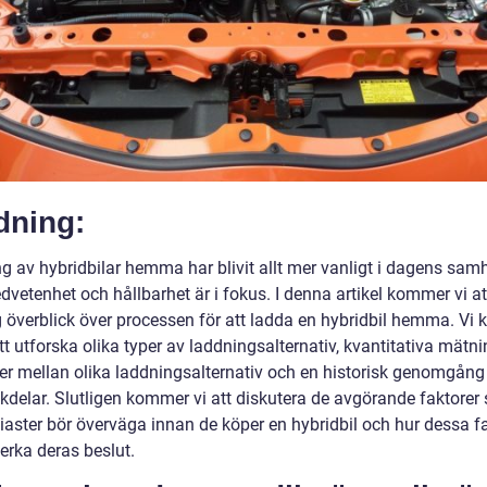
dning:
g av hybridbilar hemma har blivit allt mer vanligt i dagens samh
vetenhet och hållbarhet är i fokus. I denna artikel kommer vi at
g överblick över processen för att ladda en hybridbil hemma. Vi
t utforska olika typer av laddningsalternativ, kvantitativa mätni
der mellan olika laddningsalternativ och en historisk genomgång 
kdelar. Slutligen kommer vi att diskutera de avgörande faktorer
siaster bör överväga innan de köper en hybridbil och hur dessa f
erka deras beslut.