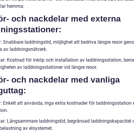
ilar hemma:
ör- och nackdelar med externa
ningsstationer:
r: Snabbare laddningstid, möjlighet att bedriva längre resor gen
ta av laddningsnätverk.
ar: Kostnad för inköp och installation av laddningsstation, ber
ligheten av laddningsstationer vid längre resor.
ör- och nackdelar med vanliga
guttag:
: Enkelt att använda, inga extra kostnader för laddningsstation e
tion.
ar: Långsammare laddningstid, begränsad laddningskapacitet o
rbelastning av elsystemet.