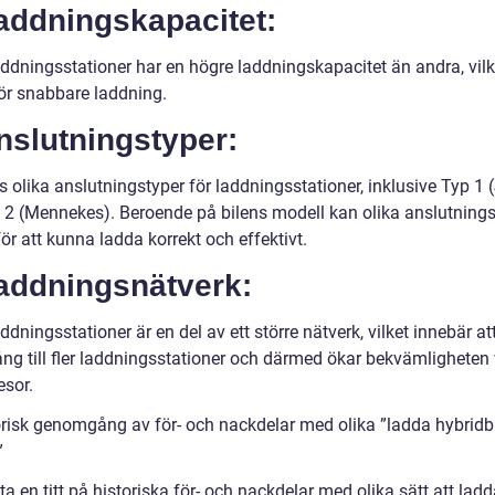
addningskapacitet:
addningsstationer har en högre laddningskapacitet än andra, vilk
ör snabbare laddning.
nslutningstyper:
s olika anslutningstyper för laddningsstationer, inklusive Typ 1
 2 (Mennekes). Beroende på bilens modell kan olika anslutnings
ör att kunna ladda korrekt och effektivt.
Laddningsnätverk:
ddningsstationer är en del av ett större nätverk, vilket innebär a
gång till fler laddningsstationer och därmed ökar bekvämligheten 
esor.
orisk genomgång av för- och nackdelar med olika ”ladda hybridbi
”
ta en titt på historiska för- och nackdelar med olika sätt att lad