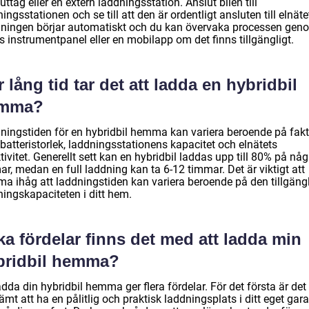
ttag eller en extern laddningsstation. Anslut bilen till
ingsstationen och se till att den är ordentligt ansluten till elnäte
ningen börjar automatiskt och du kan övervaka processen gen
s instrumentpanel eller en mobilapp om det finns tillgängligt.
 lång tid tar det att ladda en hybridbil
mma?
ningstiden för en hybridbil hemma kan variera beroende på fakt
batteristorlek, laddningsstationens kapacitet och elnätets
tivitet. Generellt sett kan en hybridbil laddas upp till 80% på någ
r, medan en full laddning kan ta 6-12 timmar. Det är viktigt att
a ihåg att laddningstiden kan variera beroende på den tillgäng
ningskapaciteten i ditt hem.
ka fördelar finns det med att ladda min
bridbil hemma?
adda din hybridbil hemma ger flera fördelar. För det första är det
mt att ha en pålitlig och praktisk laddningsplats i ditt eget gar