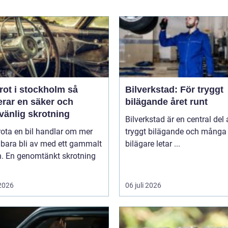
rot i stockholm så
Bilverkstad: För tryggt
erar en säker och
bilägande året runt
vänlig skrotning
Bilverkstad är en central del 
rota en bil handlar om mer
tryggt bilägande och många
 bara bli av med ett gammalt
bilägare letar ...
n. En genomtänkt skrotning
 2026
06 juli 2026