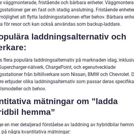
ve väggmonterade, fristående och bärbara enheter. Väggmonter
sstationer ger en fast och stadig anslutning. Fristående enheter
öjlighet att flytta laddningsstationen efter behov. Bärbara enhe
ka för resor och kan också användas som backup-laddare.
opulära laddningsalternativ och
verkare:
ns flera populära laddningsalternativ på marknaden idag, inklusi
 Supercharger-nätverk, ChargePoint, och egenutvecklade
gsstationer från biltillverkare som Nissan, BMW och Chevrolet. 
are erbjuder olika laddningsalternativ som passar deras specifika
ilsmodeller och behov.
ntitativa mätningar om ”ladda
ridbil hemma”
ge en mer detaljerad förståelse av laddning av hybridbilar hemma
a på några kvantitativa mätningar: