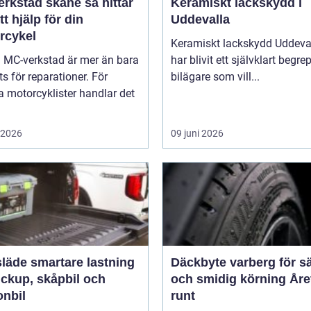
stad skåne så hittar
Keramiskt lackskydd i
tt hjälp för din
Uddevalla
rcykel
Keramiskt lackskydd Uddeva
a MC-verkstad är mer än bara
har blivit ett självklart begre
ts för reparationer. För
bilägare som vill...
 motorcyklister handlar det
i 2026
09 juni 2026
rtare lastning
Däckbyte varberg för s
ickup, skåpbil och
och smidig körning Åre
onbil
runt