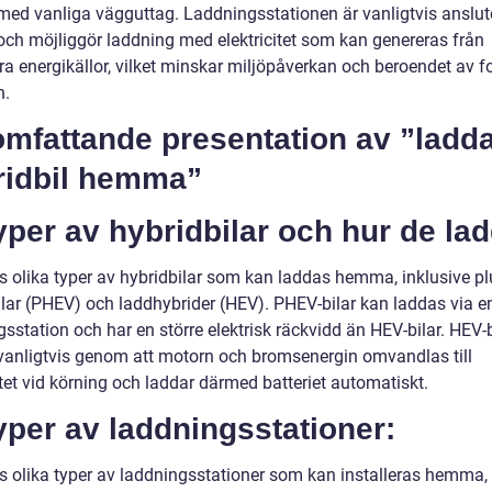
med vanliga vägguttag. Laddningsstationen är vanligtvis anslute
 och möjliggör laddning med elektricitet som kan genereras från
ra energikällor, vilket minskar miljöpåverkan och beroendet av f
n.
omfattande presentation av ”ladd
ridbil hemma”
yper av hybridbilar och hur de la
ns olika typer av hybridbilar som kan laddas hemma, inklusive pl
ilar (PHEV) och laddhybrider (HEV). PHEV-bilar kan laddas via e
sstation och har en större elektrisk räckvidd än HEV-bilar. HEV-b
vanligtvis genom att motorn och bromsenergin omvandlas till
itet vid körning och laddar därmed batteriet automatiskt.
yper av laddningsstationer:
ns olika typer av laddningsstationer som kan installeras hemma,