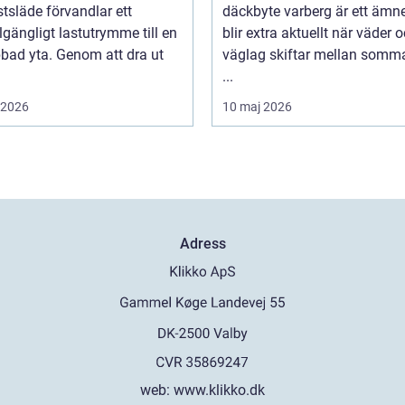
tsläde förvandlar ett
däckbyte varberg är ett äm
llgängligt lastutrymme till en
blir extra aktuellt när väder 
bbad yta. Genom att dra ut
väglag skiftar mellan somm
...
i 2026
10 maj 2026
Adress
web:
www.klikko.dk