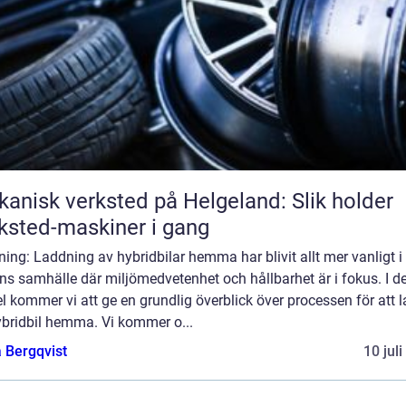
anisk verksted på Helgeland: Slik holder
ksted-maskiner i gang
ning: Laddning av hybridbilar hemma har blivit allt mer vanligt i
ns samhälle där miljömedvetenhet och hållbarhet är i fokus. I 
el kommer vi att ge en grundlig överblick över processen för att 
ybridbil hemma. Vi kommer o...
 Bergqvist
10 jul