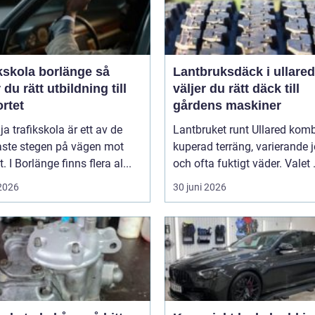
kskola borlänge så
Lantbruksdäck i ullared s
r du rätt utbildning till
väljer du rätt däck till
rtet
gårdens maskiner
lja trafikskola är ett av de
Lantbruket runt Ullared komb
aste stegen på vägen mot
kuperad terräng, varierande 
. I Borlänge finns flera al...
och ofta fuktigt väder. Valet .
 2026
30 juni 2026