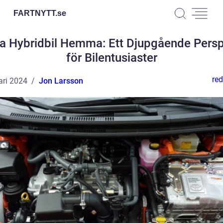
FARTNYTT.
se
a Hybridbil Hemma: Ett Djupgående Persp
för Bilentusiaster
red
ari 2024
Jon Larsson