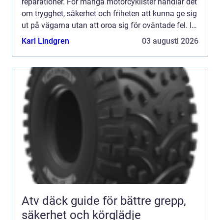
reparationer. För många motorcyklister handlar det
om trygghet, säkerhet och friheten att kunna ge sig
ut på vägarna utan att oroa sig för oväntade fel. I
Skåne finns allt från små specialiserade verkstä...
Karl Lindgren
03 augusti 2026
Atv däck guide för bättre grepp,
säkerhet och körglädje