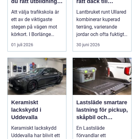
du rätt utbildning
rätt däck till
till körkortet
gårdens maskiner
Att välja trafikskola är
Lantbruket runt Ullared
ett av de viktigaste
kombinerar kuperad
stegen på vägen mot
terräng, varierande
körkort. I Borlänge
jordar och ofta fuktigt
finns flera al...
väder. Valet ...
01 juli 2026
30 juni 2026
Keramiskt
Lastsläde smartare
lackskydd i
lastning för pickup,
Uddevalla
skåpbil och
personbil
Keramiskt lackskydd
En Lastsläde
Uddevalla har blivit ett
förvandlar ett