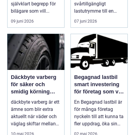
självklart begrepp för
svårtillgängligt
bilägare som vill...
lastutrymme till en
lättjobbad yta. Genom
09 juni 2026
07 juni 2026
att dra ut la...
Däckbyte varberg
Begagnad lastbil
för säker och
smart investering
smidig körning
för företag som vill
Året runt
växa
däckbyte varberg är ett
En Begagnad lastbil är
ämne som blir extra
för många företag
aktuellt när väder och
nyckeln till att kunna ta
väglag skiftar mellan
fler uppdrag, öka sin
sommar och ...
kapacitet o...
10 maj 2026
02 maj 2026