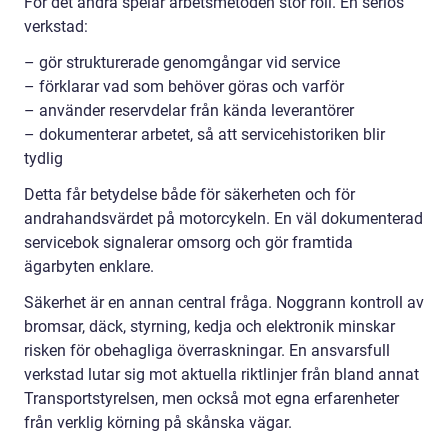
För det andra spelar arbetsmetoden stor roll. En seriös
verkstad:
– gör strukturerade genomgångar vid service
– förklarar vad som behöver göras och varför
– använder reservdelar från kända leverantörer
– dokumenterar arbetet, så att servicehistoriken blir
tydlig
Detta får betydelse både för säkerheten och för
andrahandsvärdet på motorcykeln. En väl dokumenterad
servicebok signalerar omsorg och gör framtida
ägarbyten enklare.
Säkerhet är en annan central fråga. Noggrann kontroll av
bromsar, däck, styrning, kedja och elektronik minskar
risken för obehagliga överraskningar. En ansvarsfull
verkstad lutar sig mot aktuella riktlinjer från bland annat
Transportstyrelsen, men också mot egna erfarenheter
från verklig körning på skånska vägar.