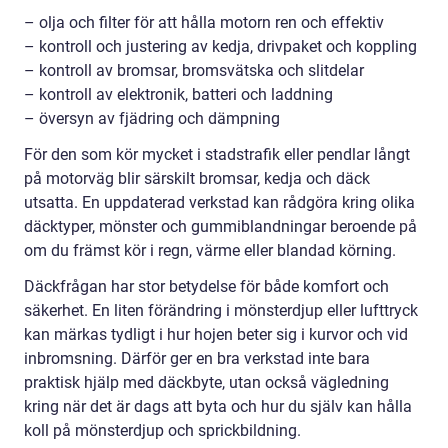
– olja och filter för att hålla motorn ren och effektiv
– kontroll och justering av kedja, drivpaket och koppling
– kontroll av bromsar, bromsvätska och slitdelar
– kontroll av elektronik, batteri och laddning
– översyn av fjädring och dämpning
För den som kör mycket i stadstrafik eller pendlar långt
på motorväg blir särskilt bromsar, kedja och däck
utsatta. En uppdaterad verkstad kan rådgöra kring olika
däcktyper, mönster och gummiblandningar beroende på
om du främst kör i regn, värme eller blandad körning.
Däckfrågan har stor betydelse för både komfort och
säkerhet. En liten förändring i mönsterdjup eller lufttryck
kan märkas tydligt i hur hojen beter sig i kurvor och vid
inbromsning. Därför ger en bra verkstad inte bara
praktisk hjälp med däckbyte, utan också vägledning
kring när det är dags att byta och hur du själv kan hålla
koll på mönsterdjup och sprickbildning.