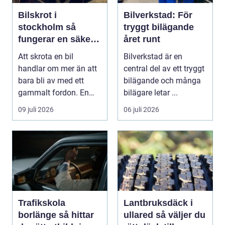
Bilskrot i
Bilverkstad: För
stockholm så
tryggt bilägande
fungerar en säker
året runt
och miljövänlig
Att skrota en bil
Bilverkstad är en
skrotning
handlar om mer än att
central del av ett tryggt
bara bli av med ett
bilägande och många
gammalt fordon. En
bilägare letar ...
genomtänkt skrotning
09 juli 2026
06 juli 2026
...
Trafikskola
Lantbruksdäck i
borlänge så hittar
ullared så väljer du