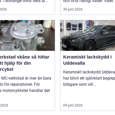
. I Borlänge finns flera al...
och ofta fuktigt väder. Valet .
 2026
30 juni 2026
stad skåne så hittar
Keramiskt lackskydd i
tt hjälp för din
Uddevalla
rcykel
Keramiskt lackskydd Uddeva
a MC-verkstad är mer än bara
har blivit ett självklart begre
ts för reparationer. För
bilägare som vill...
 motorcyklister handlar det
i 2026
09 juni 2026