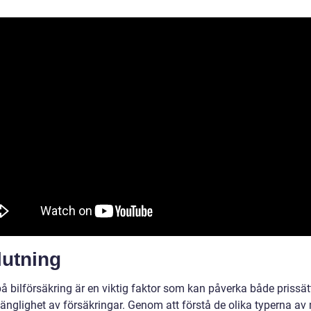
lutning
 bilförsäkring är en viktig faktor som kan påverka både prissät
lgänglighet av försäkringar. Genom att förstå de olika typerna a