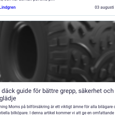
 Lindgren
03 augusti
ör bättre grepp, säkerhet och
glädje
ning Moms på bilförsäkring är ett viktigt ämne för alla bilägare
tiella bilköpare. I denna artikel kommer vi att ge en omfattande