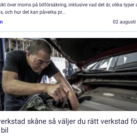
ikt över moms på bilförsäkring, inklusive vad det är, olika typer 
 och hur det kan påverka pr...
n
02 augusti
tad skåne så väljer du rätt verkstad för
 bil