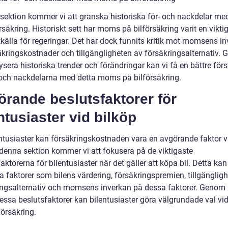
 sektion kommer vi att granska historiska för- och nackdelar 
rsäkring. Historiskt sett har moms på bilförsäkring varit en vikti
källa för regeringar. Det har dock funnits kritik mot momsens i
äkringskostnader och tillgängligheten av försäkringsalternativ.
ysera historiska trender och förändringar kan vi få en bättre för
- och nackdelarna med detta moms på bilförsäkring.
rande beslutsfaktorer för
ntusiaster vid bilköp
entusiaster kan försäkringskostnaden vara en avgörande faktor v
I denna sektion kommer vi att fokusera på de viktigaste
aktorerna för bilentusiaster när det gäller att köpa bil. Detta kan
a faktorer som bilens värdering, försäkringspremien, tillgänglig
ingsalternativ och momsens inverkan på dessa faktorer. Genom 
essa beslutsfaktorer kan bilentusiaster göra välgrundade val vid
försäkring.