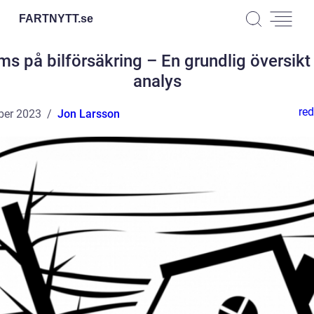
FARTNYTT.
se
s på bilförsäkring – En grundlig översikt
analys
red
ber 2023
Jon Larsson