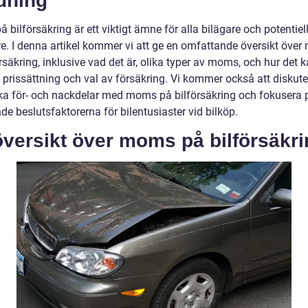
dning
bilförsäkring är ett viktigt ämne för alla bilägare och potentiel
re. I denna artikel kommer vi att ge en omfattande översikt öve
rsäkring, inklusive vad det är, olika typer av moms, och hur det 
 prissättning och val av försäkring. Vi kommer också att diskute
ska för- och nackdelar med moms på bilförsäkring och fokusera 
e beslutsfaktorerna för bilentusiaster vid bilköp.
versikt över moms på bilförsäkri