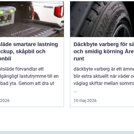
rtare lastning
Däckbyte varberg för s
ickup, skåpbil och
och smidig körning Åre
onbil
runt
tsläde förvandlar ett
däckbyte varberg är ett äm
llgängligt lastutrymme till en
blir extra aktuellt när väder 
bbad yta. Genom att dra ut
väglag skiftar mellan somm
...
i 2026
10 maj 2026