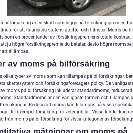
 bilförsäkring är en skatt som läggs på försäkringspremien för 
änds för att finansiera statens utgifter och tjänster. Moms ber
vis som en procentandel av försäkringspremiens totala kostnad.
 att ju högre försäkringspremie du betalar, desto högre momsbe
att tillämpas.
er av moms på bilförsäkring
ns olika typer av moms som kan tillämpas på bilförsäkringar, be
ets skattesystem och försäkringsföretagets policy. De vanligast
 av moms på bilförsäkring inkluderar standardmoms, reducer
 moms. Standardmoms är den vanligaste formen och tillämpas 
bilförsäkringar. Reducerad moms kan tillämpas på vissa specifik
ngar, till exempel försäkring för veteranbilar. Vissa länder kan o
g från moms på bilförsäkring för vissa kategorier av försäkring
ntitativa mätningar om moms på