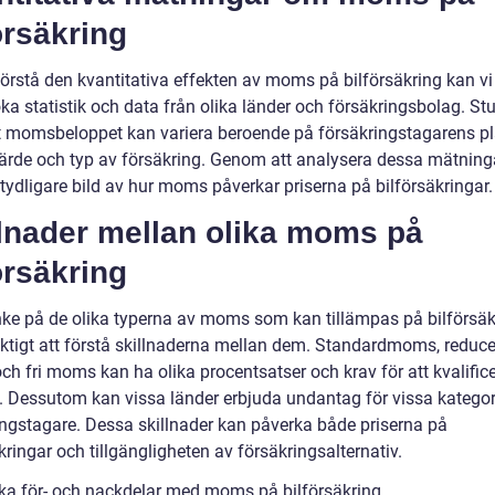
örsäkring
förstå den kvantitativa effekten av moms på bilförsäkring kan vi
a statistik och data från olika länder och försäkringsbolag. Stu
tt momsbeloppet kan variera beroende på försäkringstagarens pl
värde och typ av försäkring. Genom att analysera dessa mätning
 tydligare bild av hur moms påverkar priserna på bilförsäkringar.
llnader mellan olika moms på
örsäkring
ke på de olika typerna av moms som kan tillämpas på bilförsäk
viktigt att förstå skillnaderna mellan dem. Standardmoms, reduc
h fri moms kan ha olika procentsatser och krav för att kvalifice
. Dessutom kan vissa länder erbjuda undantag för vissa kategor
ingstagare. Dessa skillnader kan påverka både priserna på
kringar och tillgängligheten av försäkringsalternativ.
ska för- och nackdelar med moms på bilförsäkring