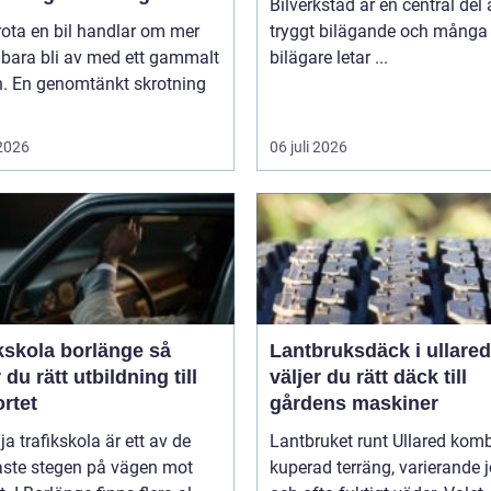
Bilverkstad är en central del 
rota en bil handlar om mer
tryggt bilägande och många
 bara bli av med ett gammalt
bilägare letar ...
n. En genomtänkt skrotning
 2026
06 juli 2026
kskola borlänge så
Lantbruksdäck i ullared s
r du rätt utbildning till
väljer du rätt däck till
rtet
gårdens maskiner
lja trafikskola är ett av de
Lantbruket runt Ullared komb
aste stegen på vägen mot
kuperad terräng, varierande 