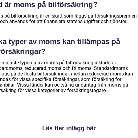
d är moms på bilförsäkring?
 på bilförsäkring är en skatt som läggs på försäkringspremien 
 och används för att finansiera statens utgifter och tjänster.
lka typer av moms kan tillämpas på
försäkringar?
anligaste typerna av moms på bilförsäkring inkluderar
dardmoms, reducerad moms och fri moms. Standardmoms
ämpas på de flesta bilförsäkringar, medan reducerad moms kan
ndas för vissa specifika försäkringar, som försäkring för
ranbilar. Vissa länder kan också ha undantag från moms på
rsäkring för vissa kategorier av försäkringstagare.
Läs fler inlägg här