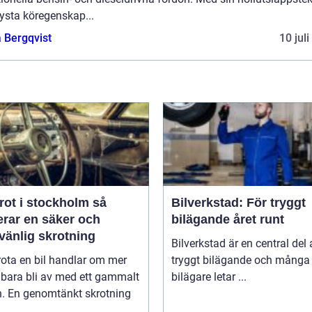
ysta köregenskap...
 Bergqvist
10 jul
rot i stockholm så
Bilverkstad: För tryggt
erar en säker och
bilägande året runt
vänlig skrotning
Bilverkstad är en central del 
rota en bil handlar om mer
tryggt bilägande och många
 bara bli av med ett gammalt
bilägare letar ...
n. En genomtänkt skrotning