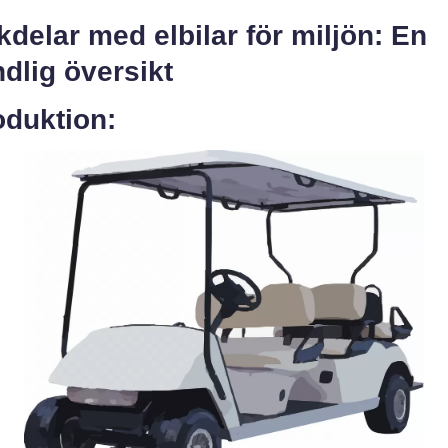
delar med elbilar för miljön: En
dlig översikt
oduktion: