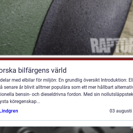
orska bilfärgens värld
elar med elbilar för miljön: En grundlig översikt Introduktion: El
å senare år blivit alltmer populära som ett mer hållbart alternativ 
tionella bensin- och dieseldrivna fordon. Med sin nollutsläppste
ysta köregenskap...
 Lindgren
03 augusti