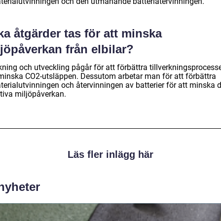
terialutvinningen och den utmanande batteriåtervinningen.
ka åtgärder tas för att minska
jöpåverkan från elbilar?
ning och utveckling pågår för att förbättra tillverkningsprocess
minska CO2-utsläppen. Dessutom arbetar man för att förbättra
terialutvinningen och återvinningen av batterier för att minska 
tiva miljöpåverkan.
Läs fler inlägg här
 nyheter