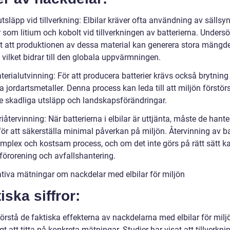
tsläpp vid tillverkning: Elbilar kräver ofta användning av sällsy
 som litium och kobolt vid tillverkningen av batterierna. Unders
at att produktionen av dessa material kan generera stora mängd
 vilket bidrar till den globala uppvärmningen.
erialutvinning: För att producera batterier krävs också brytning
a jordartsmetaller. Denna process kan leda till att miljön förstörs
ve skadliga utsläpp och landskapsförändringar.
riåtervinning: När batterierna i elbilar är uttjänta, måste de hant
för att säkerställa minimal påverkan på miljön. Återvinning av ba
omplex och kostsam process, och om det inte görs på rätt sätt k
l förorening och avfallshantering.
ativa mätningar om nackdelar med elbilar för miljön
iska siffror:
förstå de faktiska effekterna av nackdelarna med elbilar för miljö
igt att titta på konkreta mätningar. Studier har visat att tillverkni