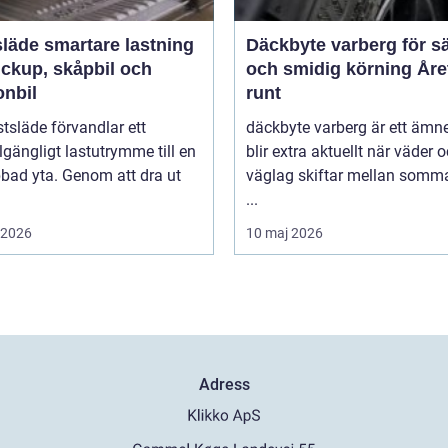
rtare lastning
Däckbyte varberg för s
ickup, skåpbil och
och smidig körning Åre
onbil
runt
tsläde förvandlar ett
däckbyte varberg är ett äm
llgängligt lastutrymme till en
blir extra aktuellt när väder 
bbad yta. Genom att dra ut
väglag skiftar mellan somm
...
i 2026
10 maj 2026
Adress