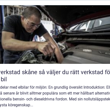
tad skåne så väljer du rätt verkstad för
 bil
elar med elbilar för miljön: En grundlig översikt Introduktion: El
å senare år blivit alltmer populära som ett mer hållbart alternativ 
tionella bensin- och dieseldrivna fordon. Med sin nollutsläppste
ysta köregenskap...