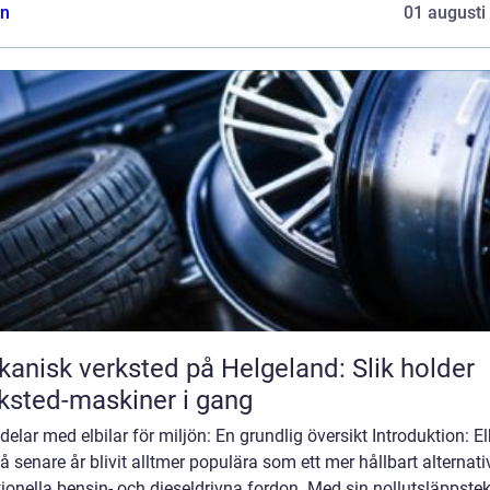
n
01 augusti
anisk verksted på Helgeland: Slik holder
ksted-maskiner i gang
elar med elbilar för miljön: En grundlig översikt Introduktion: El
å senare år blivit alltmer populära som ett mer hållbart alternativ 
tionella bensin- och dieseldrivna fordon. Med sin nollutsläppste