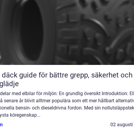
ör bättre grepp, säkerhet och
glädje
elar med elbilar för miljön: En grundlig översikt Introduktion: El
å senare år blivit alltmer populära som ett mer hållbart alternativ 
tionella bensin- och dieseldrivna fordon. Med sin nollutsläppste
ysta köregenskap...
n
02 augusti