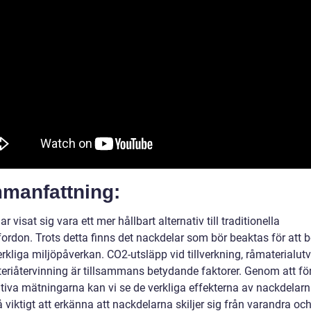
manfattning:
har visat sig vara ett mer hållbart alternativ till traditionella
fordon. Trots detta finns det nackdelar som bör beaktas för att
rkliga miljöpåverkan. CO2-utsläpp vid tillverkning, råmaterialut
teriåtervinning är tillsammans betydande faktorer. Genom att fö
ativa mätningarna kan vi se de verkliga effekterna av nackdelarn
 viktigt att erkänna att nackdelarna skiljer sig från varandra oc