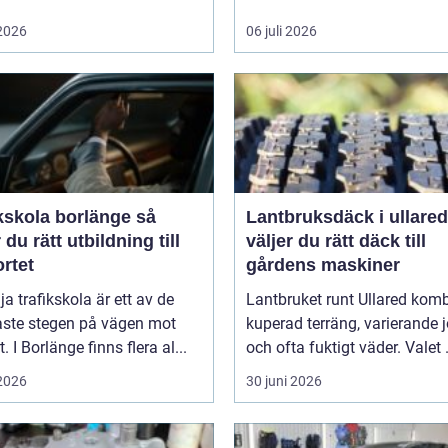
 2026
06 juli 2026
kskola borlänge så
Lantbruksdäck i ullared s
r du rätt utbildning till
väljer du rätt däck till
rtet
gårdens maskiner
lja trafikskola är ett av de
Lantbruket runt Ullared komb
aste stegen på vägen mot
kuperad terräng, varierande 
. I Borlänge finns flera al...
och ofta fuktigt väder. Valet .
 2026
30 juni 2026