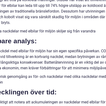
r för elbilar kan leda till upp till 74% högre utsläpp av koldioxid 
kningen av traditionella bränslefordon. Dessutom har utvinningen
ch kobolt visat sig vara särskilt skadlig för miljön i områden dä
 bryts.
a nackdelar med elbilar för miljön skiljer sig från varandra
pare analys:
ckdel med elbilar för miljön har sin egen specifika påverkan. CO
vid tillverkning är en kortvarig nackdel, medan brytningen av rå
långsiktiga konsekvenser. Batteriåtervinning är en viktig del av
ra ekonomin, men kräver förbättringar för att minimera miljöpåve
orisk genomgång av för- och nackdelar med olika nackdelar med 
ön
cklingen över tid:
iktigt att notera att ackumuleringen av nackdelar med elbilar för