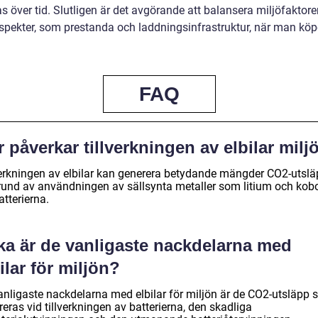
s över tid. Slutligen är det avgörande att balansera miljöfaktor
spekter, som prestanda och laddningsinfrastruktur, när man köp
FAQ
 påverkar tillverkningen av elbilar milj
verkningen av elbilar kan generera betydande mängder CO2-utsl
rund av användningen av sällsynta metaller som litium och kobo
atterierna.
lka är de vanligaste nackdelarna med
ilar för miljön?
anligaste nackdelarna med elbilar för miljön är de CO2-utsläpp
eras vid tillverkningen av batterierna, den skadliga