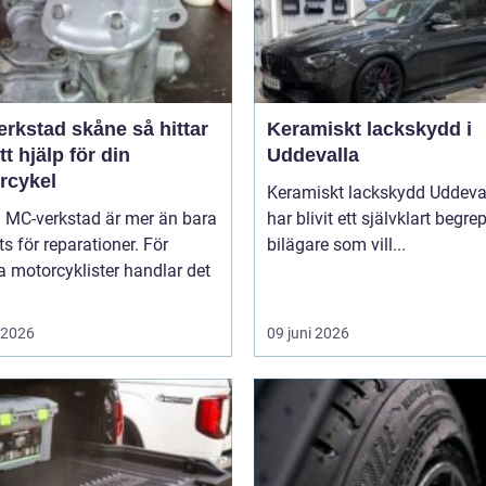
stad skåne så hittar
Keramiskt lackskydd i
tt hjälp för din
Uddevalla
rcykel
Keramiskt lackskydd Uddeva
a MC-verkstad är mer än bara
har blivit ett självklart begre
ts för reparationer. För
bilägare som vill...
 motorcyklister handlar det
i 2026
09 juni 2026