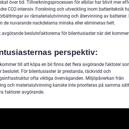
kat över tid. Tillverkningsprocessen för elbilar har blivit mer eff
dre CO2-intensiv. Forskning och utveckling inom batteriteknik h
l förbättringar av råmaterialutvinning och återvinning av batterier
an de nuvarande nackdelarna minska eller elimineras helt.
 avgörande beslutsfaktorerna för bilentusiaster när det kommer t
ntusiasternas perspektiv:
kommer till att köpa en bil finns det flera avgörande faktorer s
 beslutet. För bilentusiaster är prestanda, räckvidd och
gsinfrastruktur ofta viktiga överväganden. Miljöpåverkan från
ning och materialutvinning kanske inte prioriteras på samma sätt,
ra faktorer avgörande.