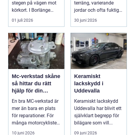
stegen på vägen mot
terräng, varierande
körkort. I Borlänge
jordar och ofta fuktigt
finns flera al...
väder. Valet ...
01 juli 2026
30 juni 2026
Mc-verkstad skåne
Keramiskt
så hittar du rätt
lackskydd i
hjälp för din
Uddevalla
motorcykel
En bra MC-verkstad är
Keramiskt lackskydd
mer än bara en plats
Uddevalla har blivit ett
för reparationer. För
självklart begrepp för
många motorcyklister
bilägare som vill...
handlar det om...
10 juni 2026
09 juni 2026