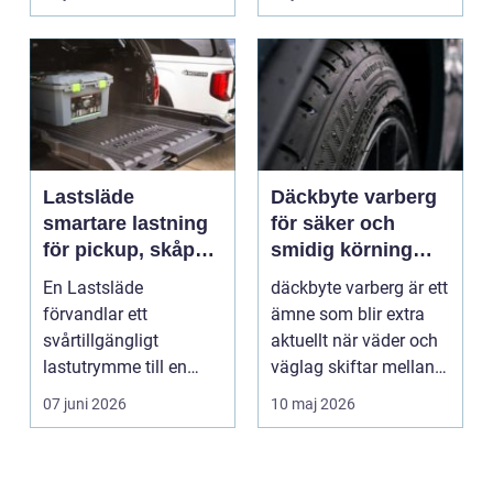
Lastsläde
Däckbyte varberg
smartare lastning
för säker och
för pickup, skåpbil
smidig körning
och personbil
Året runt
En Lastsläde
däckbyte varberg är ett
förvandlar ett
ämne som blir extra
svårtillgängligt
aktuellt när väder och
lastutrymme till en
väglag skiftar mellan
lättjobbad yta. Genom
sommar och ...
07 juni 2026
10 maj 2026
att dra ut la...