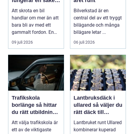
fungerar en säker
året runt
och miljövänlig
Att skrota en bil
Bilverkstad är en
skrotning
handlar om mer än att
central del av ett tryggt
bara bli av med ett
bilägande och många
gammalt fordon. En
bilägare letar ...
genomtänkt skrotning
09 juli 2026
06 juli 2026
...
Trafikskola
Lantbruksdäck i
borlänge så hittar
ullared så väljer du
du rätt utbildning
rätt däck till
till körkortet
gårdens maskiner
Att välja trafikskola är
Lantbruket runt Ullared
ett av de viktigaste
kombinerar kuperad