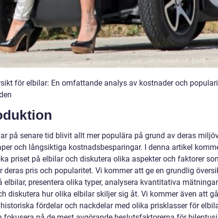
sikt för elbilar: En omfattande analys av kostnader och popularit
den
oduktion
har på senare tid blivit allt mer populära på grund av deras miljö
per och långsiktiga kostnadsbesparingar. I denna artikel kommer
a priset på elbilar och diskutera olika aspekter och faktorer so
 deras pris och popularitet. Vi kommer att ge en grundlig översi
å elbilar, presentera olika typer, analysera kvantitativa mätningar
ch diskutera hur olika elbilar skiljer sig åt. Vi kommer även att g
istoriska fördelar och nackdelar med olika prisklasser för elbil
en fokusera på de mest avgörande beslutsfaktorerna för bilentusi