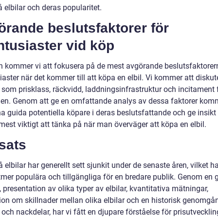
å elbilar och deras popularitet.
rande beslutsfaktorer för
ntusiaster vid köp
en kommer vi att fokusera på de mest avgörande beslutsfaktorer
iaster när det kommer till att köpa en elbil. Vi kommer att diskut
 som prisklass, räckvidd, laddningsinfrastruktur och incitament 
gen. Genom att ge en omfattande analys av dessa faktorer komm
a guida potentiella köpare i deras beslutsfattande och ge insikt 
est viktigt att tänka på när man överväger att köpa en elbil.
sats
å elbilar har generellt sett sjunkit under de senaste åren, vilket ha
tmer populära och tillgängliga för en bredare publik. Genom en 
, presentation av olika typer av elbilar, kvantitativa mätningar,
ion om skillnader mellan olika elbilar och en historisk genomgå
 och nackdelar, har vi fått en djupare förståelse för prisutveckli