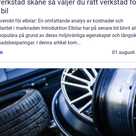
tad skåne så väljer du rätt verkstad för
 bil
versikt för elbilar: En omfattande analys av kostnader och
aritet i marknaden Introduktion Elbilar har på senare tid blivit al
populära på grund av deras miljövänliga egenskaper och långsik
adsbesparingar. I denna artikel kom...
n
01 augusti