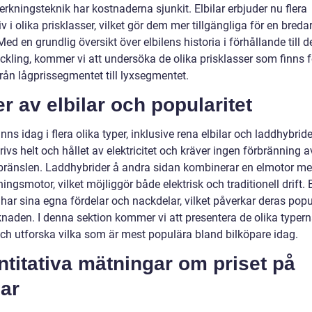
verkningsteknik har kostnaderna sjunkit. Elbilar erbjuder nu flera
iv i olika prisklasser, vilket gör dem mer tillgängliga för en breda
Med en grundlig översikt över elbilens historia i förhållande till 
ckling, kommer vi att undersöka de olika prisklasser som finns f
 från lågprissegmentet till lyxsegmentet.
r av elbilar och popularitet
finns idag i flera olika typer, inklusive rena elbilar och laddhybrid
drivs helt och hållet av elektricitet och kräver ingen förbränning a
 bränslen. Laddhybrider å andra sidan kombinerar en elmotor m
ingsmotor, vilket möjliggör både elektrisk och traditionell drift.
har sina egna fördelar och nackdelar, vilket påverkar deras popu
naden. I denna sektion kommer vi att presentera de olika typer
 och utforska vilka som är mest populära bland bilköpare idag.
titativa mätningar om priset på
lar