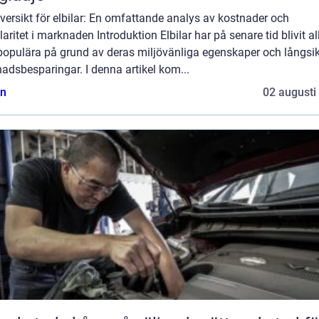
versikt för elbilar: En omfattande analys av kostnader och
aritet i marknaden Introduktion Elbilar har på senare tid blivit al
populära på grund av deras miljövänliga egenskaper och långsik
adsbesparingar. I denna artikel kom...
n
02 augusti