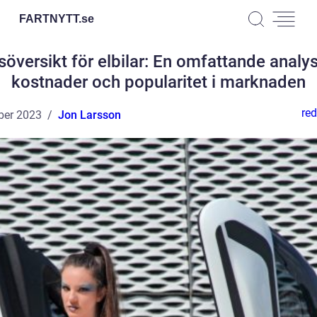
FARTNYTT.
se
söversikt för elbilar: En omfattande analy
kostnader och popularitet i marknaden
red
ber 2023
Jon Larsson