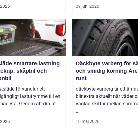
i 2026
09 juni 2026
rtare lastning
Däckbyte varberg för s
ickup, skåpbil och
och smidig körning Åre
onbil
runt
tsläde förvandlar ett
däckbyte varberg är ett äm
llgängligt lastutrymme till en
blir extra aktuellt när väder 
bbad yta. Genom att dra ut
väglag skiftar mellan somm
...
i 2026
10 maj 2026