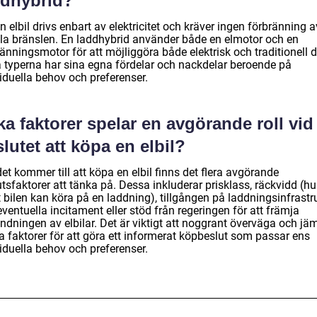
ddhybrid?
n elbil drivs enbart av elektricitet och kräver ingen förbränning a
ila bränslen. En laddhybrid använder både en elmotor och en
änningsmotor för att möjliggöra både elektrisk och traditionell dr
 typerna har sina egna fördelar och nackdelar beroende på
iduella behov och preferenser.
ka faktorer spelar en avgörande roll vid
lutet att köpa en elbil?
et kommer till att köpa en elbil finns det flera avgörande
tsfaktorer att tänka på. Dessa inkluderar prisklass, räckvidd (hu
 bilen kan köra på en laddning), tillgången på laddningsinfrastr
ventuella incitament eller stöd från regeringen för att främja
ndningen av elbilar. Det är viktigt att noggrant överväga och jä
a faktorer för att göra ett informerat köpbeslut som passar ens
iduella behov och preferenser.