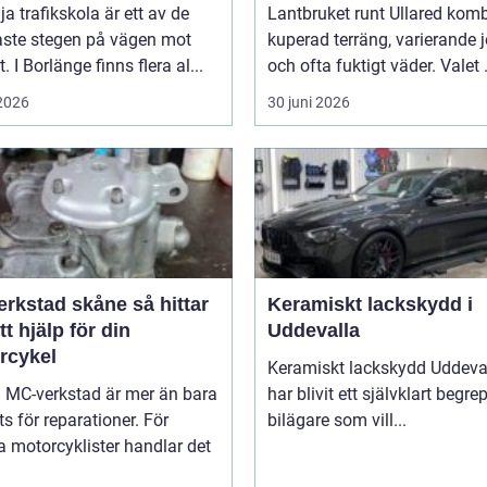
lja trafikskola är ett av de
Lantbruket runt Ullared komb
aste stegen på vägen mot
kuperad terräng, varierande 
. I Borlänge finns flera al...
och ofta fuktigt väder. Valet .
 2026
30 juni 2026
stad skåne så hittar
Keramiskt lackskydd i
tt hjälp för din
Uddevalla
rcykel
Keramiskt lackskydd Uddeva
a MC-verkstad är mer än bara
har blivit ett självklart begre
ts för reparationer. För
bilägare som vill...
 motorcyklister handlar det