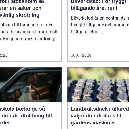
rot i stockholm så
Bilverkstad: För tryggt
erar en säker och
bilägande året runt
vänlig skrotning
Bilverkstad är en central del 
rota en bil handlar om mer
tryggt bilägande och många
 bara bli av med ett gammalt
bilägare letar ...
n. En genomtänkt skrotning
 2026
06 juli 2026
kskola borlänge så
Lantbruksdäck i ullared s
r du rätt utbildning till
väljer du rätt däck till
rtet
gårdens maskiner