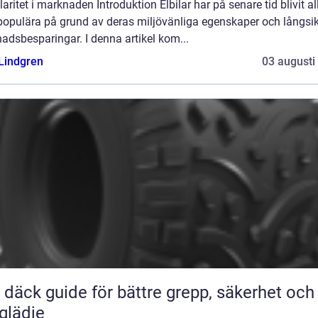
aritet i marknaden Introduktion Elbilar har på senare tid blivit al
populära på grund av deras miljövänliga egenskaper och långsik
adsbesparingar. I denna artikel kom...
 Lindgren
03 augusti
ör bättre grepp, säkerhet och
glädje