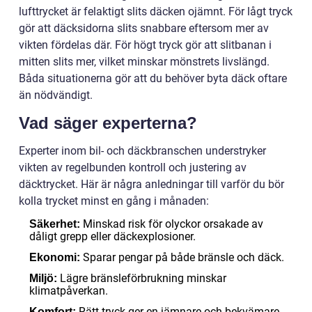
lufttrycket är felaktigt slits däcken ojämnt. För lågt tryck
gör att däcksidorna slits snabbare eftersom mer av
vikten fördelas där. För högt tryck gör att slitbanan i
mitten slits mer, vilket minskar mönstrets livslängd.
Båda situationerna gör att du behöver byta däck oftare
än nödvändigt.
Vad säger experterna?
Experter inom bil- och däckbranschen understryker
vikten av regelbunden kontroll och justering av
däcktrycket. Här är några anledningar till varför du bör
kolla trycket minst en gång i månaden:
Minskad risk för olyckor orsakade av
Säkerhet:
dåligt grepp eller däckexplosioner.
Sparar pengar på både bränsle och däck.
Ekonomi:
Lägre bränsleförbrukning minskar
Miljö:
klimatpåverkan.
Rätt tryck ger en jämnare och bekvämare
Komfort: