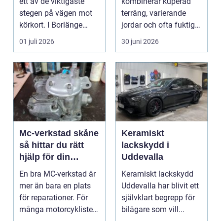
ett av de viktigaste
kombinerar kuperad
stegen på vägen mot
terräng, varierande
körkort. I Borlänge
jordar och ofta fuktigt
finns flera al...
väder. Valet ...
01 juli 2026
30 juni 2026
Mc-verkstad skåne
Keramiskt
så hittar du rätt
lackskydd i
hjälp för din
Uddevalla
motorcykel
En bra MC-verkstad är
Keramiskt lackskydd
mer än bara en plats
Uddevalla har blivit ett
för reparationer. För
självklart begrepp för
många motorcyklister
bilägare som vill...