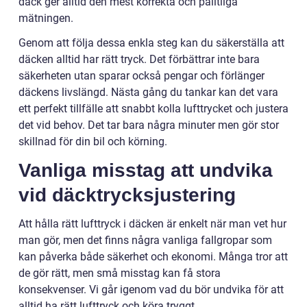
däck ger alltid den mest korrekta och pålitliga
mätningen.
Genom att följa dessa enkla steg kan du säkerställa att
däcken alltid har rätt tryck. Det förbättrar inte bara
säkerheten utan sparar också pengar och förlänger
däckens livslängd. Nästa gång du tankar kan det vara
ett perfekt tillfälle att snabbt kolla lufttrycket och justera
det vid behov. Det tar bara några minuter men gör stor
skillnad för din bil och körning.
Vanliga misstag att undvika
vid däcktrycksjustering
Att hålla rätt lufttryck i däcken är enkelt när man vet hur
man gör, men det finns några vanliga fallgropar som
kan påverka både säkerhet och ekonomi. Många tror att
de gör rätt, men små misstag kan få stora
konsekvenser. Vi går igenom vad du bör undvika för att
alltid ha rätt lufttryck och köra tryggt.