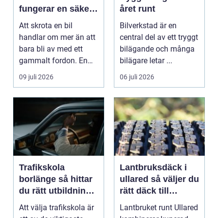
fungerar en säker
året runt
och miljövänlig
Att skrota en bil
Bilverkstad är en
skrotning
handlar om mer än att
central del av ett tryggt
bara bli av med ett
bilägande och många
gammalt fordon. En
bilägare letar ...
genomtänkt skrotning
09 juli 2026
06 juli 2026
...
Trafikskola
Lantbruksdäck i
borlänge så hittar
ullared så väljer du
du rätt utbildning
rätt däck till
till körkortet
gårdens maskiner
Att välja trafikskola är
Lantbruket runt Ullared