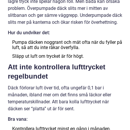
lägre tryck inte spelar någon roll. Men båda kan orsaka
problem. Överpumpade däck slits mer i mitten av
slitbanan och ger sämre väggrepp. Underpumpade däck
slits mer på kanterna och ökar risken för överhettning.
Hur du undviker det:
Pumpa däcken noggrant och mät ofta när du fyller på
luft, så att du inte råkar överfylla.
Släpp ut luft om trycket är för högt.
Att inte kontrollera lufttrycket
regelbundet
Däck förlorar luft över tid, ofta ungefär 0,1 bar i
månaden, ibland mer om det finns små läckor eller
temperaturskillnader. Att bara kolla lufttrycket när
däcken ser “platta” ut är för sent.
Bra vana:
Kontrollera lufttrycket minst en gång i månaden.