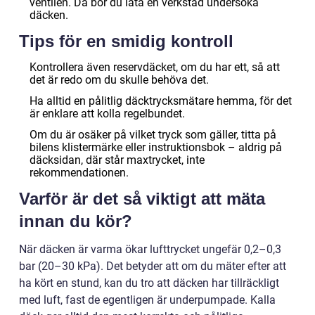
ventilen. Då bör du låta en verkstad undersöka
däcken.
Tips för en smidig kontroll
Kontrollera även reservdäcket, om du har ett, så att
det är redo om du skulle behöva det.
Ha alltid en pålitlig däcktrycksmätare hemma, för det
är enklare att kolla regelbundet.
Om du är osäker på vilket tryck som gäller, titta på
bilens klistermärke eller instruktionsbok – aldrig på
däcksidan, där står maxtrycket, inte
rekommendationen.
Varför är det så viktigt att mäta
innan du kör?
När däcken är varma ökar lufttrycket ungefär 0,2–0,3
bar (20–30 kPa). Det betyder att om du mäter efter att
ha kört en stund, kan du tro att däcken har tillräckligt
med luft, fast de egentligen är underpumpade. Kalla