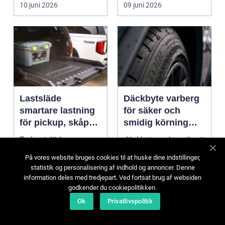
handlar det om...
10 juni 2026
09 juni 2026
Lastsläde
Däckbyte varberg
smartare lastning
för säker och
för pickup, skåpbil
smidig körning
och personbil
Året runt
En Lastsläde
däckbyte varberg är ett
förvandlar ett
ämne som blir extra
På vores website bruges cookies til at huske dine indstillinger,
svårtillgängligt
aktuellt när väder och
statistik og personalisering af indhold og annoncer. Denne
lastutrymme till en
väglag skiftar mellan
information deles med tredjepart. Ved fortsat brug af websiden
lättjobbad yta. Genom
sommar och ...
godkender du cookiepolitikken.
07 juni 2026
10 maj 2026
att dra ut la...
Ok
Privatlivspolitik