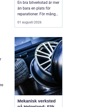
En bra bilverkstad är mer
än bara en plats för
reparationer. För många
bilägare i Skåne handlar
01 augusti 2026
valet av verkstad om
trygghet i vardagen,
säkra resor året runt och
ett rimligt bilägande över
tid. När servicen sköts i
rätt tid, med rätt kunskap
r
och rä...
re
Mekanisk verksted
på Helgeland: Slik