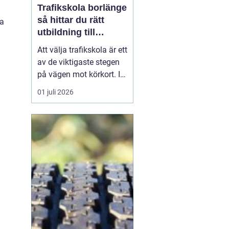
Trafikskola borlänge
så hittar du rätt
ga
utbildning till
körkortet
Att välja trafikskola är ett
av de viktigaste stegen
på vägen mot körkort. I
Borlänge finns flera
01 juli 2026
alternativ, men
skillnaderna mellan dem
kan vara stora. Den som
vill hitta en trafikskola i
Borlänge som passar
både plånbok, tidsplan
och sätt att lära...