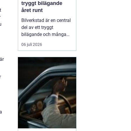
tryggt bilägande
året runt
t
r
Bilverkstad är en central
u
del av ett tryggt
bilägande och många
bilägare letar efter en
06 juli 2026
partner som kan hjälpa
till genom hela bilens
är
livslängd. En modern
verkstad kombinerar
teknisk kompetens, rätt
r
utrustning och ...
na