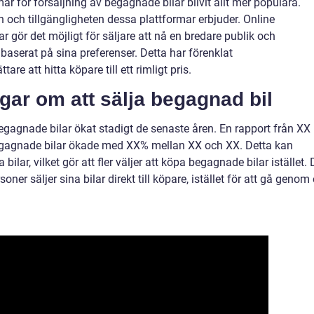
ar för försäljning av begagnade bilar blivit allt mer populära.
 och tillgängligheten dessa plattformar erbjuder. Online
 gör det möjligt för säljare att nå en bredare publik och
r baserat på sina preferenser. Detta har förenklat
are att hitta köpare till ett rimligt pris.
gar om att sälja begagnad bil
 begagnade bilar ökat stadigt de senaste åren. En rapport från XX
 begagnade bilar ökade med XX% mellan XX och XX. Detta kan
ilar, vilket gör att fler väljer att köpa begagnade bilar istället. 
oner säljer sina bilar direkt till köpare, istället för att gå genom