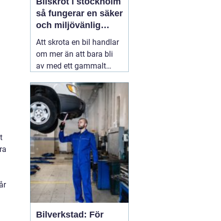
Bilskrot i stockholm
så fungerar en säker
och miljövänlig
skrotning
Att skrota en bil handlar
om mer än att bara bli
av med ett gammalt
fordon. En genomtänkt
skrotning frigör plats,
minskar miljöpåverkan
och gör att värdefulla
resurser kan användas
igen. För den som söker
t
09 juli 2026
ra
a
år
Bilverkstad: För