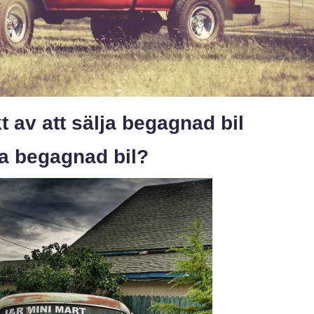
t av att sälja begagnad bil
ja begagnad bil?