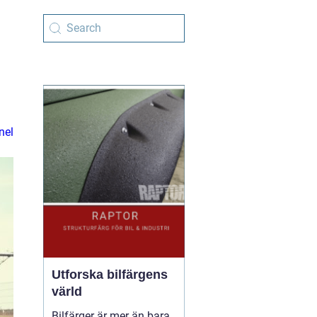
nel
Utforska bilfärgens
värld
Bilfärger är mer än bara