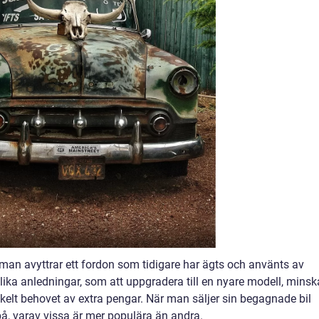
 man avyttrar ett fordon som tidigare har ägts och använts av
ika anledningar, som att uppgradera till en nyare modell, minsk
enkelt behovet av extra pengar. När man säljer sin begagnade bil
t på, varav vissa är mer populära än andra.