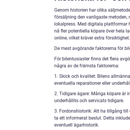
Genom historien har olika säljmetoder
försäljning den vanligaste metoden, m
lokalpress. Med digitala plattformar 
nå fler potentiella köpare över hela l
online, vilket kräver extra försiktighet.
De mest avgörande faktorerna för bile
För bilentusiaster finns det flera avg
några av de främsta faktorerna:
1. Skick och kvalitet: Bilens allmänna 
eventuella reparationer eller underhå
2. Tidigare ägare: Många köpare är in
underhållits och servicats tidigare.
3. Fordonshistorik: Att ha tillgång t
ta ett informerat beslut. Detta inklud
eventuell ägarhistorik.