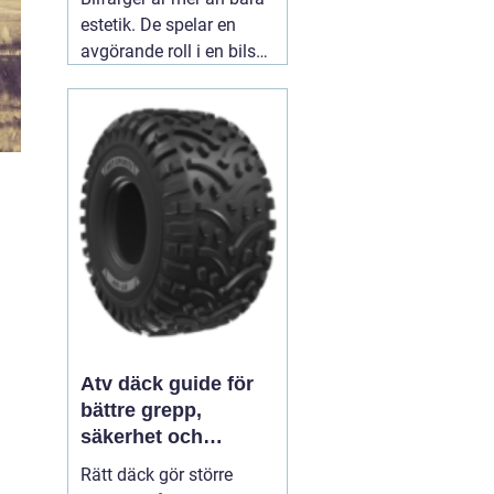
estetik. De spelar en
avgörande roll i en bils
identitet och skydd. När
man ser en blank röd
sportbil susa förbi,
väcker den en viss
känsla - spänning,
passion, hastighet.
03
augusti 2026
Atv däck guide för
bättre grepp,
säkerhet och
körglädje
Rätt däck gör större