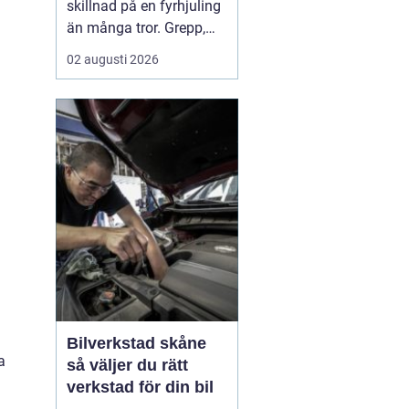
skillnad på en fyrhjuling
än många tror. Grepp,
komfort, stabilitet och
02 augusti 2026
hur snabbt däcken slits
hänger direkt ihop med
vilket mönster, vilken
dimension och vilket
lufttryck som används.
För arbete på gården, lek
i skogen eller kö...
Bilverkstad skåne
a
så väljer du rätt
verkstad för din bil