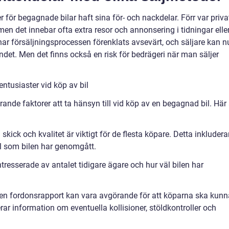
 för begagnade bilar haft sina för- och nackdelar. Förr var priva
en det innebar ofta extra resor och annonsering i tidningar elle
har försäljningsprocessen förenklats avsevärt, och säljare kan n
andet. Men det finns också en risk för bedrägeri när man säljer
ntusiaster vid köp av bil
örande faktorer att ta hänsyn till vid köp av en begagnad bil. Här 
skick och kvalitet är viktigt för de flesta köpare. Detta inkludera
ll som bilen har genomgått.
tresserade av antalet tidigare ägare och hur väl bilen har
ill en fordonsrapport kan vara avgörande för att köparna ska kun
erar information om eventuella kollisioner, stöldkontroller och