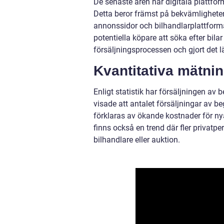
De senaste åren har digitala plattform
Detta beror främst på bekvämligheten
annonssidor och bilhandlarplattformar
potentiella köpare att söka efter bila
försäljningsprocessen och gjort det lätt
Kvantitativa mätnin
Enligt statistik har försäljningen av
visade att antalet försäljningar av
förklaras av ökande kostnader för nya b
finns också en trend där fler privatpers
bilhandlare eller auktion.