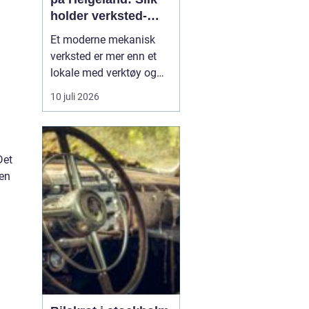
holder verksted-
maskiner i gang
Et moderne mekanisk
verksted er mer enn et
lokale med verktøy og
sveiseapparat. For
10 juli 2026
mange bedrifter er
verkstedet selve livlinen
som sørger for at
maskiner, kjøretøy og
Det
produksjonsutstyr ikke
 en
står stille. Når e...