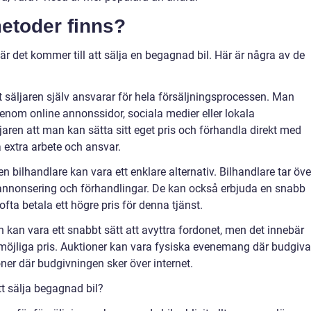
metoder finns?
är det kommer till att sälja en begagnad bil. Här är några av de
tt säljaren själv ansvarar för hela försäljningsprocessen. Man
genom online annonssidor, sociala medier eller lokala
ljaren att man kan sätta sitt eget pris och förhandla direkt med
extra arbete och ansvar.
en bilhandlare kan vara ett enklare alternativ. Bilhandlare tar öve
e annonsering och förhandlingar. De kan också erbjuda en snabb
fta betala ett högre pris för denna tjänst.
on kan vara ett snabbt sätt att avyttra fordonet, men det innebär
möjliga pris. Auktioner kan vara fysiska evenemang där budgiva
oner där budgivningen sker över internet.
tt sälja begagnad bil?