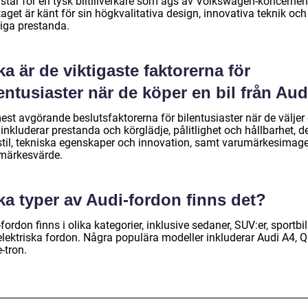
 står för en tysk biltillverkare som ägs av Volkswagen-koncernen
aget är känt för sin högkvalitativa design, innovativa teknik och
liga prestanda.
ka är de viktigaste faktorerna för
entusiaster när de köper en bil från Aud
est avgörande beslutsfaktorerna för bilentusiaster när de väljer
inkluderar prestanda och körglädje, pålitlighet och hållbarhet, d
stil, tekniska egenskaper och innovation, samt varumärkesimag
märkesvärde.
ka typer av Audi-fordon finns det?
fordon finns i olika kategorier, inklusive sedaner, SUV:er, sportbil
elektriska fordon. Några populära modeller inkluderar Audi A4, Q
-tron.