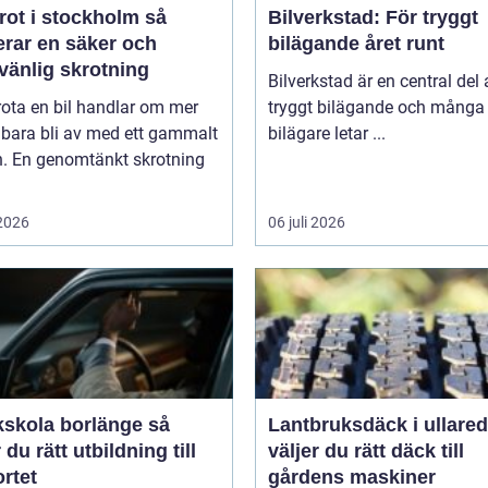
rot i stockholm så
Bilverkstad: För tryggt
erar en säker och
bilägande året runt
vänlig skrotning
Bilverkstad är en central del 
rota en bil handlar om mer
tryggt bilägande och många
 bara bli av med ett gammalt
bilägare letar ...
n. En genomtänkt skrotning
 2026
06 juli 2026
kskola borlänge så
Lantbruksdäck i ullared s
r du rätt utbildning till
väljer du rätt däck till
rtet
gårdens maskiner