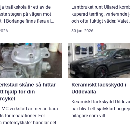
lja trafikskola är ett av de
Lantbruket runt Ullared komb
aste stegen på vägen mot
kuperad terräng, varierande 
. I Borlänge finns flera al...
och ofta fuktigt väder. Valet .
 2026
30 juni 2026
stad skåne så hittar
Keramiskt lackskydd i
tt hjälp för din
Uddevalla
rcykel
Keramiskt lackskydd Uddeva
a MC-verkstad är mer än bara
har blivit ett självklart begre
ts för reparationer. För
bilägare som vill...
 motorcyklister handlar det