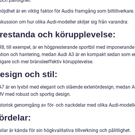
 och pålitlighet.
jdhet är en viktig faktor för Audis framgång som biltillverkare.
skussion om hur olika Audi-modeller skiljer sig från varandra:
Prestanda och körupplevelse:
R8, till exempel, är en högpresterande sportbil med imponerande
ation och hantering, medan Audi A3 är en kompakt sedan som e
igare och mer bränsleeffektiv körupplevelse.
esign och stil:
A7 är en lyxbil med elegant och slående exteriördesign, medan 
UV med robust och sportig design.
istorisk genomgång av för- och nackdelar med olika Audi-modelle
ördelar:
ilar är kända för sin högkvalitativa tillverkning och pålitlighet.