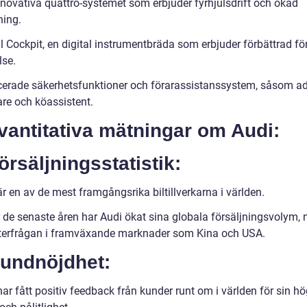
nnovativa quattro-systemet som erbjuder fyrhjulsdrift och ökad
ning.
l Cockpit, en digital instrumentbräda som erbjuder förbättrad fö
lse.
erade säkerhetsfunktioner och förarassistanssystem, såsom ad
are och köassistent.
vantitativa mätningar om Audi:
örsäljningsstatistik:
r en av de mest framgångsrika biltillverkarna i världen.
 de senaste åren har Audi ökat sina globala försäljningsvolym,
fterfrågan i framväxande marknader som Kina och USA.
Kundnöjdhet:
ar fått positiv feedback från kunder runt om i världen för sin h