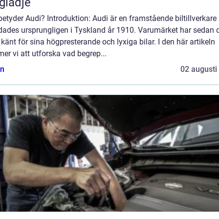
glädje
etyder Audi? Introduktion: Audi är en framstående biltillverkar
dades ursprungligen i Tyskland år 1910. Varumärket har sedan 
t känt för sina högpresterande och lyxiga bilar. I den här artikeln
r vi att utforska vad begrep...
n
02 augusti