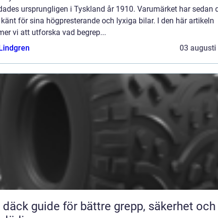
dades ursprungligen i Tyskland år 1910. Varumärket har sedan 
t känt för sina högpresterande och lyxiga bilar. I den här artikeln
r vi att utforska vad begrep...
 Lindgren
03 augusti
ör bättre grepp, säkerhet och