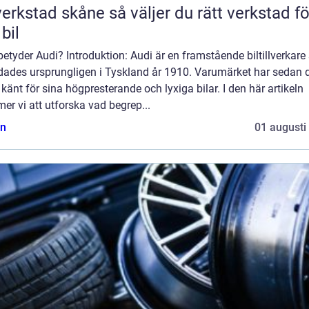
tad skåne så väljer du rätt verkstad för
 bil
etyder Audi? Introduktion: Audi är en framstående biltillverkar
dades ursprungligen i Tyskland år 1910. Varumärket har sedan 
t känt för sina högpresterande och lyxiga bilar. I den här artikeln
r vi att utforska vad begrep...
n
01 augusti