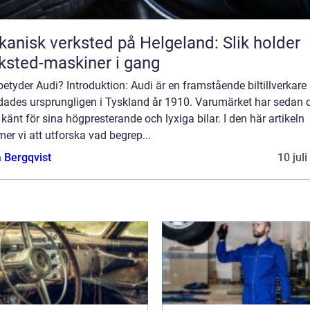
anisk verksted på Helgeland: Slik holder
ksted-maskiner i gang
etyder Audi? Introduktion: Audi är en framstående biltillverkar
dades ursprungligen i Tyskland år 1910. Varumärket har sedan 
t känt för sina högpresterande och lyxiga bilar. I den här artikeln
r vi att utforska vad begrep...
 Bergqvist
10 jul