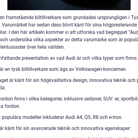
 en framstående biltillverkare som grundades ursprungligen i Ty
. Varumärket har sedan dess blivit känt för sina högpresterande
ilar. I den här artikeln kommer vi att utforska vad begreppet ”Aud
 och undersöka olika aspekter av detta varumärke som är populä
lentusiaster över hela världen.
mfattande presentation av vad Audi är och vilka typer som finns:
 är en tysk biltillverkare som ägs av Volkswagen-koncernen.
get är känt för sin högkvalitativa design, innovativa teknik och p
da.
ordon finns i olika kategorier, inklusive sedaner, SUV: er, sportbi
ka fordon.
 populära modeller inkluderar Audi A4, Q5, R8 och e-tron.
 är känt för sin avancerade teknik och innovativa egenskaper: