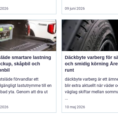
i 2026
09 juni 2026
rtare lastning
Däckbyte varberg för s
ickup, skåpbil och
och smidig körning Åre
onbil
runt
tsläde förvandlar ett
däckbyte varberg är ett äm
llgängligt lastutrymme till en
blir extra aktuellt när väder 
bbad yta. Genom att dra ut
väglag skiftar mellan somm
...
i 2026
10 maj 2026