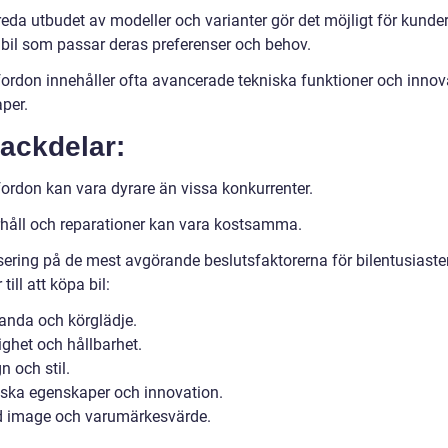
eda utbudet av modeller och varianter gör det möjligt för kunder
n bil som passar deras preferenser och behov.
fordon innehåller ofta avancerade tekniska funktioner och innov
per.
ackdelar:
fordon kan vara dyrare än vissa konkurrenter.
håll och reparationer kan vara kostsamma.
sering på de mest avgörande beslutsfaktorerna för bilentusiaster
ill att köpa bil:
tanda och körglädje.
lighet och hållbarhet.
n och stil.
iska egenskaper och innovation.
d image och varumärkesvärde.