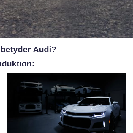
 betyder Audi?
oduktion: