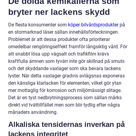
De dolda kemikalierna som
bryter ner lackens skydd
De flesta konsumenter som
köper bilvårdsprodukter
på
en stormarknad läser sällan innehållsförteckningen.
Problemet är att dessa produkter ofta prioriterar
omedelbar rengöringseffekt framför långsiktig vård. För
att snabbt lösa upp vägsalt och trafikfilm krävs
kraftfulla ämnen som tyvärr inte gör skillnad på smuts
och det skyddande vaxlager som ska bevara lackens
lyster. När detta vaxlager gradvis avlägsnas exponeras
den känsliga klarlacken för elementen, vilket gör ytan
mer mottaglig för korrosion och miljömässigt slitage.
Det är en tyst nedbrytningsprocess som sällan märks
direkt vid tvättillfället men som blir tydlig efter några
månaders användning.
Alkaliska tensidernas inverkan på
lackens integritet