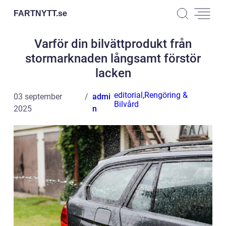
FARTNYTT.
se
Varför din bilvättprodukt från
stormarknaden långsamt förstör
lacken
editorial
,
Rengöring &
03 september
admi
Bilvård
2025
n