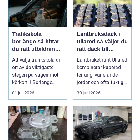
Trafikskola
Lantbruksdäck i
borlänge så hittar
ullared så väljer du
du rätt utbildning
rätt däck till
till körkortet
gårdens maskiner
Att välja trafikskola är
Lantbruket runt Ullared
ett av de viktigaste
kombinerar kuperad
stegen på vägen mot
terräng, varierande
körkort. I Borlänge
jordar och ofta fuktigt
finns flera al...
väder. Valet ...
01 juli 2026
30 juni 2026