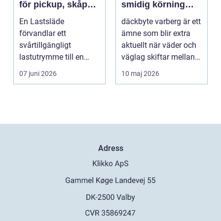
för pickup, skåpbil
smidig körning
och personbil
Året runt
En Lastsläde
däckbyte varberg är ett
förvandlar ett
ämne som blir extra
svårtillgängligt
aktuellt när väder och
lastutrymme till en
väglag skiftar mellan
lättjobbad yta. Genom
sommar och ...
07 juni 2026
10 maj 2026
att dra ut la...
Adress