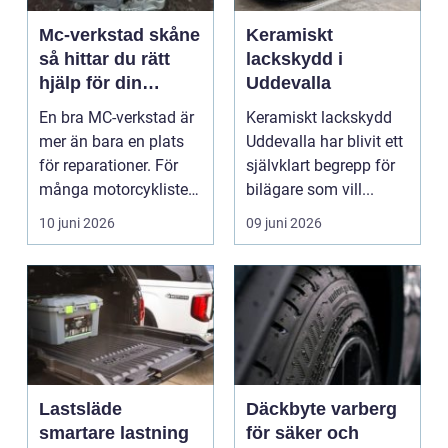
Mc-verkstad skåne
Keramiskt
så hittar du rätt
lackskydd i
hjälp för din
Uddevalla
motorcykel
En bra MC-verkstad är
Keramiskt lackskydd
mer än bara en plats
Uddevalla har blivit ett
för reparationer. För
självklart begrepp för
många motorcyklister
bilägare som vill...
handlar det om...
10 juni 2026
09 juni 2026
Lastsläde
Däckbyte varberg
smartare lastning
för säker och