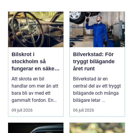
Bilskrot i
Bilverkstad: För
stockholm så
tryggt bilägande
fungerar en säker
året runt
och miljövänlig
Att skrota en bil
Bilverkstad är en
skrotning
handlar om mer än att
central del av ett tryggt
bara bli av med ett
bilägande och många
gammalt fordon. En
bilägare letar ...
genomtänkt skrotning
09 juli 2026
06 juli 2026
...