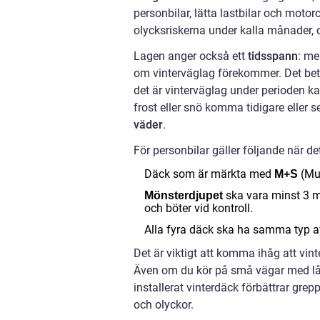
personbilar, lätta lastbilar och moto
olycksriskerna under kalla månader, 
Lagen anger också ett
tidsspann
: me
om vinterväglag förekommer. Det bet
det är vinterväglag under perioden ka
frost eller snö komma tidigare eller se
väder
.
För personbilar gäller följande när de
Däck som är märkta med
(Mu
M+S
ska vara minst 3 mi
Mönsterdjupet
och böter vid kontroll.
Alla fyra däck ska ha samma typ av 
Det är viktigt att komma ihåg att vi
Även om du kör på små vägar med låg h
installerat vinterdäck förbättrar grep
och olyckor.