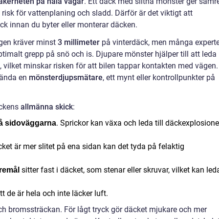
äkerheten på hala vägar
. Ett däck med slitna mönster ger sämr
isk för vattenplaning och sladd. Därför är det viktigt att
ck innan du byter eller monterar däcken.
agen kräver minst
3 millimeter
på vinterdäck, men många experte
timalt grepp på snö och is. Djupare mönster hjälper till att leda
 vilket minskar risken för att bilen tappar kontakten med vägen.
nvända en
mönsterdjupsmätare
, ett mynt eller kontrollpunkter på
äckens
allmänna skick
:
. Sprickor kan växa och leda till däckexplosione
på sidoväggarna
ket är mer slitet på ena sidan kan det tyda på felaktig
sitter fast i däcket, som stenar eller skruvar, vilket kan led
remål
t de är hela och inte läcker luft.
ch bromssträckan. För lågt tryck gör däcket mjukare och mer