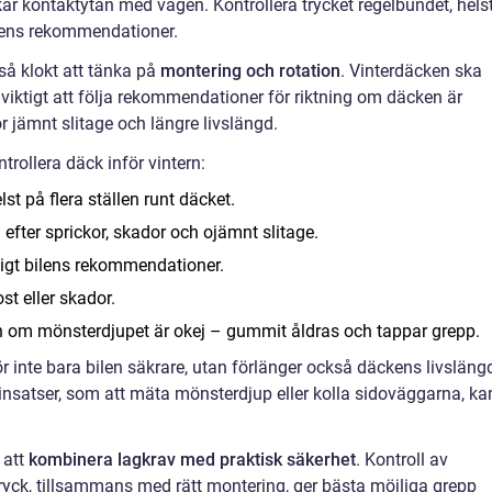
ar kontaktytan med vägen. Kontrollera trycket regelbundet, hels
karens rekommendationer.
så klokt att tänka på
montering och rotation
. Vinterdäcken ska
r viktigt att följa rekommendationer för riktning om däcken är
r jämnt slitage och längre livslängd.
trollera däck inför vintern:
st på flera ställen runt däcket.
efter sprickor, skador och ojämnt slitage.
nligt bilens rekommendationer.
ost eller skador.
 om mönsterdjupet är okej – gummit åldras och tappar grepp.
 inte bara bilen säkrare, utan förlänger också däckens livsläng
insatser, som att mäta mönsterdjup eller kolla sidoväggarna, ka
 att
kombinera lagkrav med praktisk säkerhet
. Kontroll av
ryck, tillsammans med rätt montering, ger bästa möjliga grepp