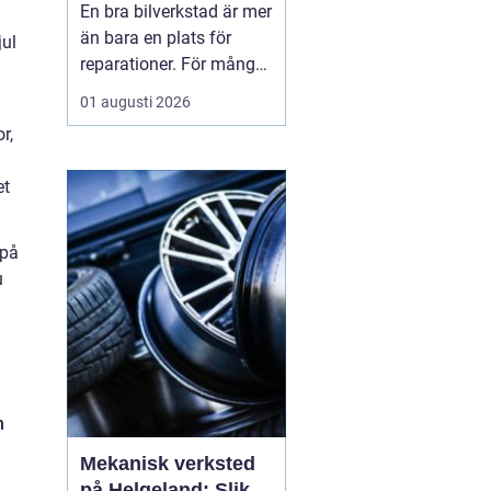
En bra bilverkstad är mer
än bara en plats för
jul
reparationer. För många
bilägare i Skåne handlar
01 augusti 2026
valet av verkstad om
r,
trygghet i vardagen,
säkra resor året runt och
et
ett rimligt bilägande över
tid. När servicen sköts i
rätt tid, med rätt kunskap
 på
och rä...
u
n
Mekanisk verksted
på Helgeland: Slik