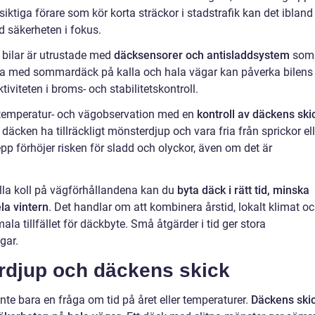
försiktiga förare som kör korta sträckor i stadstrafik kan det ibland
d säkerheten i fokus.
 bilar är utrustade med
däcksensorer och antisladdsystem
som
köra med sommardäck på kalla och hala vägar kan påverka bilens
iviteten i broms- och stabilitetskontroll.
a temperatur- och vägobservation med en
kontroll av däckens ski
 däcken ha tillräckligt mönsterdjup och vara fria från sprickor ell
pp förhöjer risken för sladd och olyckor, även om det är
lla koll på vägförhållandena kan du
byta däck i rätt tid, minska
la vintern
. Det handlar om att kombinera årstid, lokalt klimat o
ala tillfället för däckbyte. Små åtgärder i tid ger stora
gar.
rdjup och däckens skick
inte bara en fråga om tid på året eller temperaturer.
Däckens ski