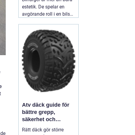
estetik. De spelar en
avgörande roll i en bils
identitet och skydd. När
man ser en blank röd
sportbil susa förbi,
väcker den en viss
känsla - spänning,
passion, hastighet.
03
augusti 2026
e
e
t
Atv däck guide för
bättre grepp,
säkerhet och
körglädje
Rätt däck gör större
åde