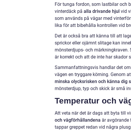
För tunga fordon, som lastbilar och b
vinterdäck på
alla drivande hjul
vid v
som används på vägar med vinterförh
lika för att bibehålla kontrollen vid
Det är också bra att känna till att lag
sprickor eller ojämnt slitage kan inn
mönsterdjups- och märkningkraven. Säk
är korrekt och att de inte har skador
Sammanfattningsvis handlar det om at
vägen en tryggare körning. Genom att 
minska olycksrisken och känna dig s
mönsterdjup, typ och skick är små insa
Temperatur och väg
Att veta när det är dags att byta till
och vägförhållandena
är avgörande 
tappar greppet redan vid några plusg