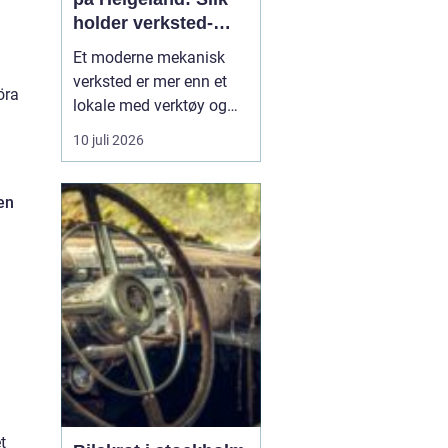
holder verksted-
maskiner i gang
Et moderne mekanisk
verksted er mer enn et
öra
lokale med verktøy og
sveiseapparat. For
10 juli 2026
mange bedrifter er
verkstedet selve livlinen
som sørger for at
en
maskiner, kjøretøy og
produksjonsutstyr ikke
står stille. Når e...
t