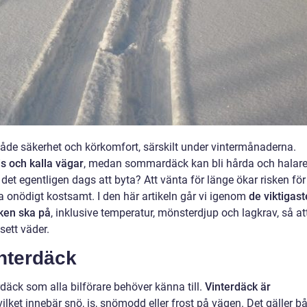
både säkerhet och körkomfort, särskilt under vintermånaderna.
is och kalla vägar
, medan sommardäck kan bli hårda och halar
det egentligen dags att byta? Att vänta för länge ökar risken för
ra onödigt kostsamt. I den här artikeln går vi igenom
de viktigast
cken ska på
, inklusive temperatur, mönsterdjup och lagkrav, så at
ett väder.
interdäck
erdäck som alla bilförare behöver känna till.
Vinterdäck är
vilket innebär snö, is, snömodd eller frost på vägen. Det gäller b