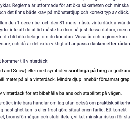
rcyklar. Reglerna är utformade för att öka säkerheten och minska
och det finns både krav på mönsterdjup och korrekt typ av däck.
llan den 1 december och den 31 mars måste vinterdäck använd
yder inte att du alltid måste ha dem på just dessa datum, men 
n du bli böterbelagd om du kör utan. Vissa år och regioner kan
nare, och då är det extra viktigt att
anpassa däcken efter råda
t kommer till vinterdäck:
d and Snow) eller med symbolen
är godkän
snöflinga på berg
llimeter på alla vinterdäck. Mindre djup innebär försämrat grep
vinterdäck för att bibehålla balans och stabilitet på vägen.
nterdäck inte bara handlar om lag utan också om
praktisk säkerh
astighet kan is eller frost göra situationen farlig. Ett korrekt
pet, bromsförmågan och stabiliteten, vilket minskar risken för sl