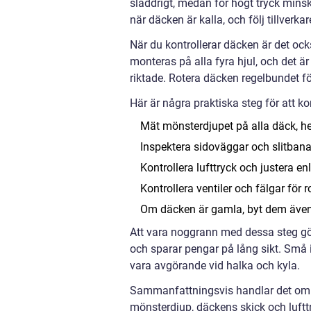
sladdrigt, medan för högt tryck minsk
när däcken är kalla, och följ tillver
När du kontrollerar däcken är det ock
monteras på alla fyra hjul, och det ä
riktade. Rotera däcken regelbundet fö
Här är några praktiska steg för att kon
Mät mönsterdjupet på alla däck, hel
Inspektera sidoväggar och slitbana 
Kontrollera lufttryck och justera e
Kontrollera ventiler och fälgar för r
Om däcken är gamla, byt dem även
Att vara noggrann med dessa steg gör
och sparar pengar på lång sikt. Små 
vara avgörande vid halka och kyla.
Sammanfattningsvis handlar det om
mönsterdjup, däckens skick och luftt