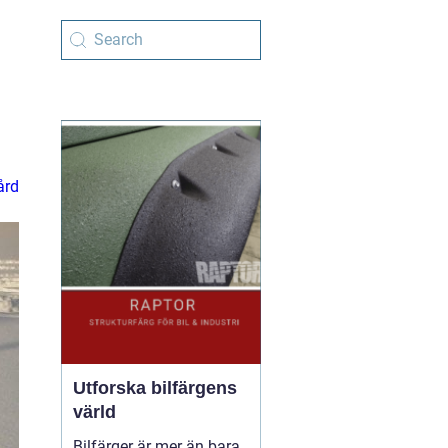
ård
Utforska bilfärgens
värld
Bilfärger är mer än bara