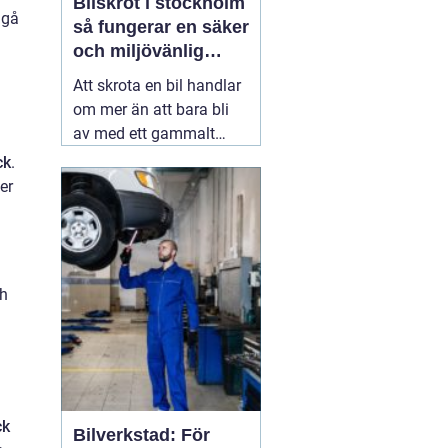
Bilskrot i stockholm
 gå
så fungerar en säker
och miljövänlig
skrotning
Att skrota en bil handlar
om mer än att bara bli
av med ett gammalt
fordon. En genomtänkt
ck
.
skrotning frigör plats,
er
minskar miljöpåverkan
och gör att värdefulla
resurser kan användas
igen. För den som söker
ch
09 juli 2026
ck
Bilverkstad: För