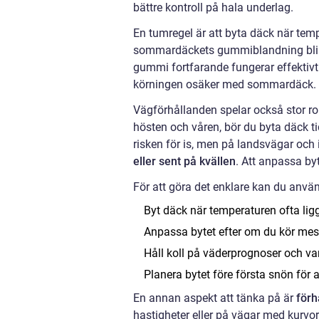
bättre kontroll på hala underlag.
En tumregel är att byta däck när te
sommardäckets gummiblandning bli fö
gummi fortfarande fungerar effektivt.
körningen osäker med sommardäck.
Vägförhållanden spelar också stor rol
hösten och våren, bör du byta däck ti
risken för is, men på landsvägar oc
eller sent på kvällen
. Att anpassa byt
För att göra det enklare kan du anvä
Byt däck när temperaturen ofta lig
Anpassa bytet efter om du kör mest
Håll koll på väderprognoser och va
Planera bytet före första snön för 
En annan aspekt att tänka på är
förh
hastigheter eller på vägar med kurvo