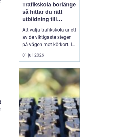
t
Trafikskola borlänge
så hittar du rätt
utbildning till
körkortet
Att välja trafikskola är ett
av de viktigaste stegen
på vägen mot körkort. I
Borlänge finns flera
01 juli 2026
alternativ, men
skillnaderna mellan dem
kan vara stora. Den som
vill hitta en trafikskola i
Borlänge som passar
både plånbok, tidsplan
d
och sätt att lära...
n