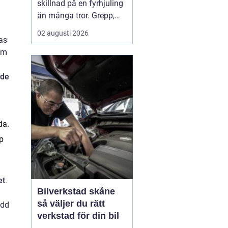
skillnad på en fyrhjuling
än många tror. Grepp,
komfort, stabilitet och
02 augusti 2026
as
hur snabbt däcken slits
om
hänger direkt ihop med
vilket mönster, vilken
nde
dimension och vilket
lufttryck som används.
För arbete på gården, lek
i skogen eller kö...
da.
p
et
.
Bilverkstad skåne
så väljer du rätt
add
verkstad för din bil