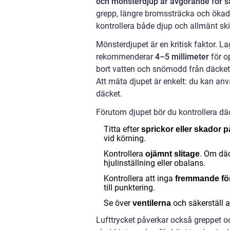
och mönsterdjup är avgörande för s
grepp, längre bromssträcka och ökad r
kontrollera både djup och allmänt ski
Mönsterdjupet är en kritisk faktor. L
rekommenderar
4–5 millimeter
för op
bort vatten och snömodd från däcket,
Att mäta djupet är enkelt: du kan a
däcket.
Förutom djupet bör du kontrollera d
Titta efter
sprickor eller skador 
vid körning.
Kontrollera
. Om däc
ojämnt slitage
hjulinställning eller obalans.
Kontrollera att inga
fremmande fö
till punktering.
Se över
och säkerställ at
ventilerna
Lufttrycket påverkar också greppet o