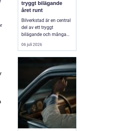
e
tryggt bilägande
året runt
Bilverkstad är en central
r
del av ett tryggt
bilägande och många
bilägare letar efter en
06 juli 2026
partner som kan hjälpa
till genom hela bilens
livslängd. En modern
verkstad kombinerar
r
teknisk kompetens, rätt
utrustning och ...
a