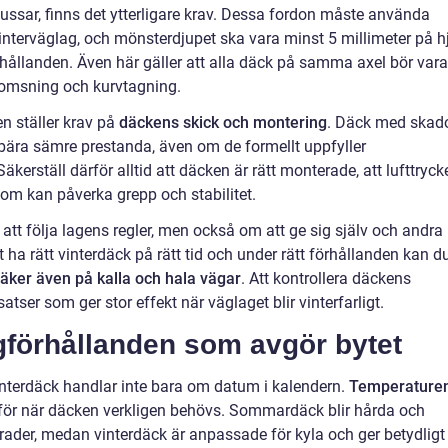
ussar, finns det ytterligare krav. Dessa fordon måste använda
interväglag, och mönsterdjupet ska vara minst 5 millimeter på h
ållanden. Även här gäller att alla däck på samma axel bör vara
 bromsning och kurvtagning.
en ställer krav på
däckens skick och montering
. Däck med skado
ebära sämre prestanda, även om de formellt uppfyller
erställ därför alltid att däcken är rätt monterade, att lufttryck
 som kan påverka grepp och stabilitet.
t följa lagens regler, men också om att ge sig själv och andra
ha rätt vinterdäck på rätt tid och under rätt förhållanden kan d
äker även på kalla och hala vägar
. Att kontrollera däckens
tser som ger stor effekt när väglaget blir vinterfarligt.
förhållanden som avgör bytet
 vinterdäck handlar inte bara om datum i kalendern.
Temperature
för när däcken verkligen behövs. Sommardäck blir hårda och
rader, medan vinterdäck är anpassade för kyla och ger betydligt