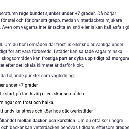
mperaturen
regelbundet sjunker under +7 grader
. Då börjar
r stel och förlorar sitt grepp, medan vinterdäckets mjukare
 Även om vägarna inte är täckta av snö eller is kan kall asfalt g
l. Om du bor i områden där frost, is eller snö är vanliga under
digt för att vara förberedd. I städer kan saltade vägar minska
h i skogsområden kan
frostiga partier dyka upp tidigt på morgon
et efter det lokala klimatet är därför klokt.
nda följande punkter som vägledning:
ger under +7 grader.
 i stad, på landsväg eller i skogsområden.
rningar om frost och halka.
att undvika stress och köer hos däckverkstäder.
ållandet mellan däcken och körstilen
. Om du ofta kör i högre
r och backar kan vinterdäcken behövas tidigare, eftersom greppe