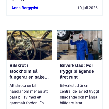
Anna Bergqvist
10 juli 2026
Bilskrot i
Bilverkstad: För
stockholm så
tryggt bilägande
fungerar en säker
året runt
och miljövänlig
Att skrota en bil
Bilverkstad är en
skrotning
handlar om mer än att
central del av ett tryggt
bara bli av med ett
bilägande och många
gammalt fordon. En
bilägare letar ...
genomtänkt skrotning