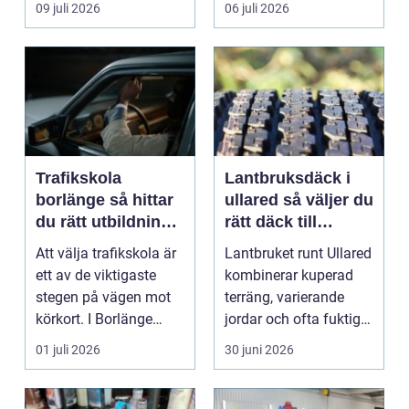
09 juli 2026
06 juli 2026
...
Trafikskola
Lantbruksdäck i
borlänge så hittar
ullared så väljer du
du rätt utbildning
rätt däck till
till körkortet
gårdens maskiner
Att välja trafikskola är
Lantbruket runt Ullared
ett av de viktigaste
kombinerar kuperad
stegen på vägen mot
terräng, varierande
körkort. I Borlänge
jordar och ofta fuktigt
finns flera al...
väder. Valet ...
01 juli 2026
30 juni 2026