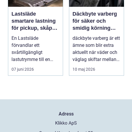
Lastsläde
Däckbyte varberg
smartare lastning
för säker och
för pickup, skåpbil
smidig körning
och personbil
Året runt
En Lastsläde
däckbyte varberg är ett
förvandlar ett
ämne som blir extra
svårtillgängligt
aktuellt när väder och
lastutrymme till en
väglag skiftar mellan
lättjobbad yta. Genom
sommar och ...
07 juni 2026
10 maj 2026
att dra ut la...
Adress