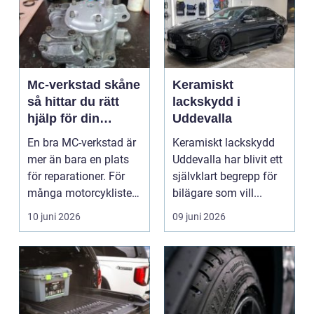
Mc-verkstad skåne
Keramiskt
så hittar du rätt
lackskydd i
hjälp för din
Uddevalla
motorcykel
En bra MC-verkstad är
Keramiskt lackskydd
mer än bara en plats
Uddevalla har blivit ett
för reparationer. För
självklart begrepp för
många motorcyklister
bilägare som vill...
handlar det om...
10 juni 2026
09 juni 2026