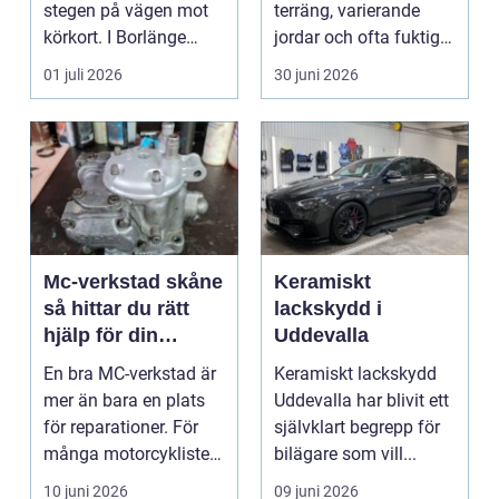
stegen på vägen mot
terräng, varierande
körkort. I Borlänge
jordar och ofta fuktigt
finns flera al...
väder. Valet ...
01 juli 2026
30 juni 2026
Mc-verkstad skåne
Keramiskt
så hittar du rätt
lackskydd i
hjälp för din
Uddevalla
motorcykel
En bra MC-verkstad är
Keramiskt lackskydd
mer än bara en plats
Uddevalla har blivit ett
för reparationer. För
självklart begrepp för
många motorcyklister
bilägare som vill...
handlar det om...
10 juni 2026
09 juni 2026