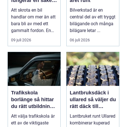
fungerar en säker
året runt
och miljövänlig
Att skrota en bil
Bilverkstad är en
skrotning
handlar om mer än att
central del av ett tryggt
bara bli av med ett
bilägande och många
gammalt fordon. En
bilägare letar ...
genomtänkt skrotning
09 juli 2026
06 juli 2026
...
Trafikskola
Lantbruksdäck i
borlänge så hittar
ullared så väljer du
du rätt utbildning
rätt däck till
till körkortet
gårdens maskiner
Att välja trafikskola är
Lantbruket runt Ullared
ett av de viktigaste
kombinerar kuperad