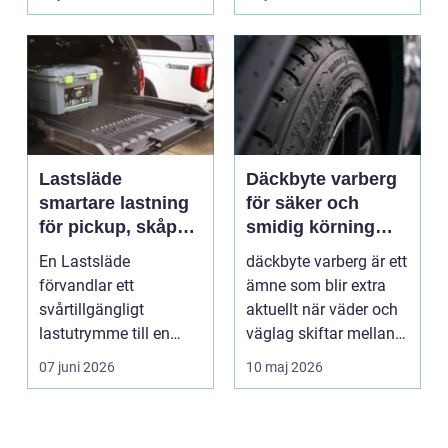
Lastsläde
Däckbyte varberg
smartare lastning
för säker och
för pickup, skåpbil
smidig körning
och personbil
Året runt
En Lastsläde
däckbyte varberg är ett
förvandlar ett
ämne som blir extra
svårtillgängligt
aktuellt när väder och
lastutrymme till en
väglag skiftar mellan
lättjobbad yta. Genom
sommar och ...
07 juni 2026
10 maj 2026
att dra ut la...