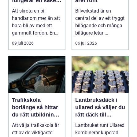
fungerar en säker
året runt
och miljövänlig
Att skrota en bil
Bilverkstad är en
skrotning
handlar om mer än att
central del av ett tryggt
bara bli av med ett
bilägande och många
gammalt fordon. En
bilägare letar ...
genomtänkt skrotning
09 juli 2026
06 juli 2026
...
Trafikskola
Lantbruksdäck i
borlänge så hittar
ullared så väljer du
du rätt utbildning
rätt däck till
till körkortet
gårdens maskiner
Att välja trafikskola är
Lantbruket runt Ullared
ett av de viktigaste
kombinerar kuperad