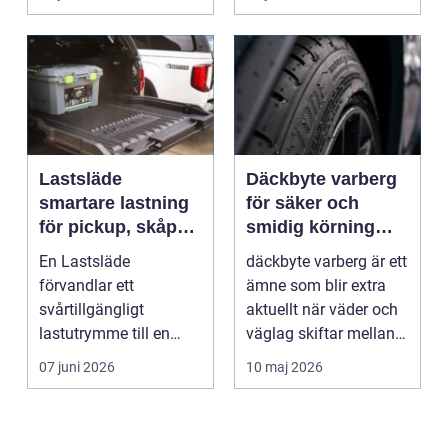
Lastsläde
Däckbyte varberg
smartare lastning
för säker och
för pickup, skåpbil
smidig körning
och personbil
Året runt
En Lastsläde
däckbyte varberg är ett
förvandlar ett
ämne som blir extra
svårtillgängligt
aktuellt när väder och
lastutrymme till en
väglag skiftar mellan
lättjobbad yta. Genom
sommar och ...
07 juni 2026
10 maj 2026
att dra ut la...