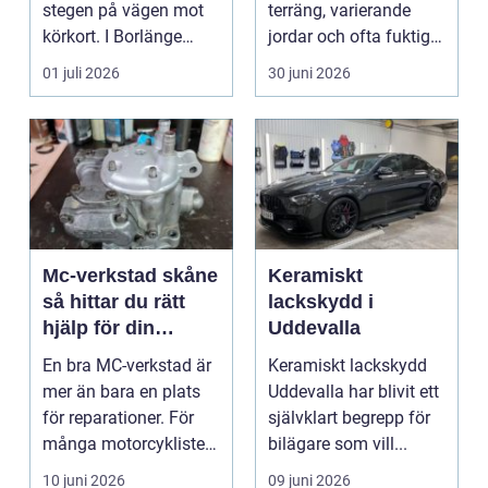
stegen på vägen mot
terräng, varierande
körkort. I Borlänge
jordar och ofta fuktigt
finns flera al...
väder. Valet ...
01 juli 2026
30 juni 2026
Mc-verkstad skåne
Keramiskt
så hittar du rätt
lackskydd i
hjälp för din
Uddevalla
motorcykel
En bra MC-verkstad är
Keramiskt lackskydd
mer än bara en plats
Uddevalla har blivit ett
för reparationer. För
självklart begrepp för
många motorcyklister
bilägare som vill...
handlar det om...
10 juni 2026
09 juni 2026