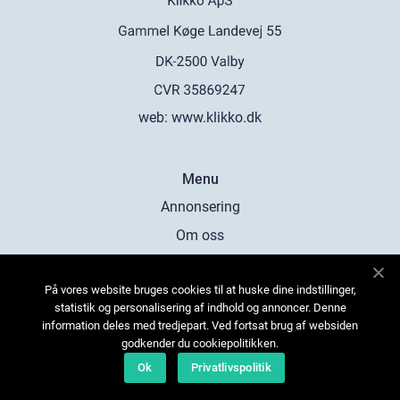
web:
www.klikko.dk
Menu
Annonsering
Om oss
Cookies
På vores website bruges cookies til at huske dine indstillinger,
Kontakta oss
statistik og personalisering af indhold og annoncer. Denne
Sitemap
information deles med tredjepart. Ved fortsat brug af websiden
godkender du cookiepolitikken.
Ok
Privatlivspolitik