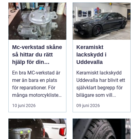
Mc-verkstad skåne
Keramiskt
så hittar du rätt
lackskydd i
hjälp för din
Uddevalla
motorcykel
En bra MC-verkstad är
Keramiskt lackskydd
mer än bara en plats
Uddevalla har blivit ett
för reparationer. För
självklart begrepp för
många motorcyklister
bilägare som vill...
handlar det om...
10 juni 2026
09 juni 2026