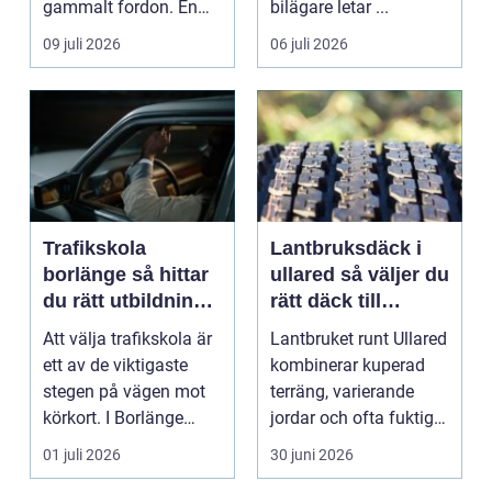
gammalt fordon. En
bilägare letar ...
genomtänkt skrotning
09 juli 2026
06 juli 2026
...
Trafikskola
Lantbruksdäck i
borlänge så hittar
ullared så väljer du
du rätt utbildning
rätt däck till
till körkortet
gårdens maskiner
Att välja trafikskola är
Lantbruket runt Ullared
ett av de viktigaste
kombinerar kuperad
stegen på vägen mot
terräng, varierande
körkort. I Borlänge
jordar och ofta fuktigt
finns flera al...
väder. Valet ...
01 juli 2026
30 juni 2026