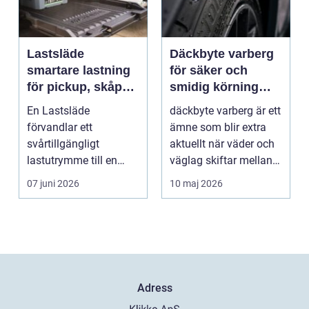
Lastsläde
Däckbyte varberg
smartare lastning
för säker och
för pickup, skåpbil
smidig körning
och personbil
Året runt
En Lastsläde
däckbyte varberg är ett
förvandlar ett
ämne som blir extra
svårtillgängligt
aktuellt när väder och
lastutrymme till en
väglag skiftar mellan
lättjobbad yta. Genom
sommar och ...
07 juni 2026
10 maj 2026
att dra ut la...
Adress