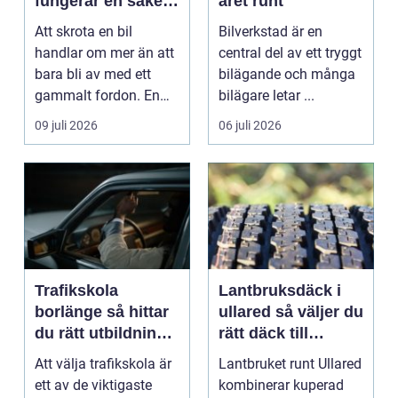
fungerar en säker
året runt
och miljövänlig
Att skrota en bil
Bilverkstad är en
skrotning
handlar om mer än att
central del av ett tryggt
bara bli av med ett
bilägande och många
gammalt fordon. En
bilägare letar ...
genomtänkt skrotning
09 juli 2026
06 juli 2026
...
Trafikskola
Lantbruksdäck i
borlänge så hittar
ullared så väljer du
du rätt utbildning
rätt däck till
till körkortet
gårdens maskiner
Att välja trafikskola är
Lantbruket runt Ullared
ett av de viktigaste
kombinerar kuperad