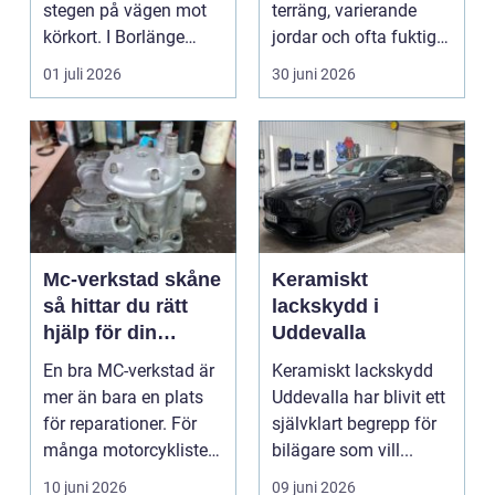
stegen på vägen mot
terräng, varierande
körkort. I Borlänge
jordar och ofta fuktigt
finns flera al...
väder. Valet ...
01 juli 2026
30 juni 2026
Mc-verkstad skåne
Keramiskt
så hittar du rätt
lackskydd i
hjälp för din
Uddevalla
motorcykel
En bra MC-verkstad är
Keramiskt lackskydd
mer än bara en plats
Uddevalla har blivit ett
för reparationer. För
självklart begrepp för
många motorcyklister
bilägare som vill...
handlar det om...
10 juni 2026
09 juni 2026