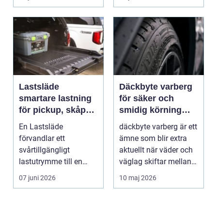
Lastsläde
Däckbyte varberg
smartare lastning
för säker och
för pickup, skåpbil
smidig körning
och personbil
Året runt
En Lastsläde
däckbyte varberg är ett
förvandlar ett
ämne som blir extra
svårtillgängligt
aktuellt när väder och
lastutrymme till en
väglag skiftar mellan
lättjobbad yta. Genom
sommar och ...
07 juni 2026
10 maj 2026
att dra ut la...