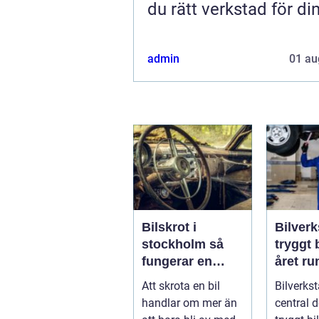
du rätt verkstad för din
admin
01 au
Bilskrot i
Bilverk
stockholm så
tryggt 
fungerar en
året ru
säker och
Att skrota en bil
Bilverkst
miljövänlig
handlar om mer än
central d
skrotning