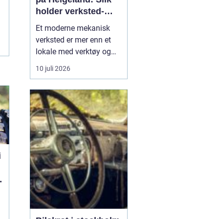
holder verksted-
maskiner i gang
Et moderne mekanisk
verksted er mer enn et
lokale med verktøy og
sveiseapparat. For
10 juli 2026
mange bedrifter er
verkstedet selve livlinen
som sørger for at
maskiner, kjøretøy og
produksjonsutstyr ikke
står stille. Når e...
i