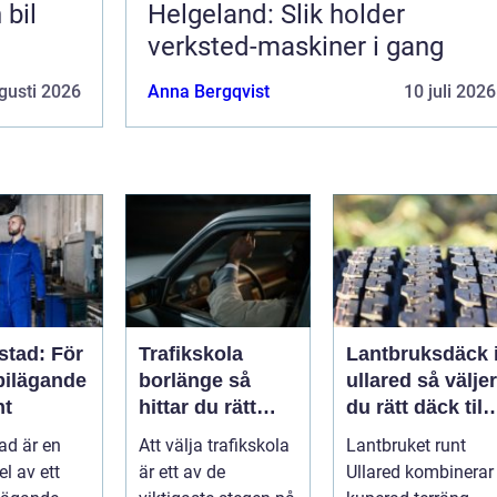
 bil
Helgeland: Slik holder
verksted-maskiner i gang
gusti 2026
Anna Bergqvist
10 juli 2026
stad: För
Trafikskola
Lantbruksdäck 
bilägande
borlänge så
ullared så väljer
nt
hittar du rätt
du rätt däck till
utbildning till
gårdens
ad är en
Att välja trafikskola
Lantbruket runt
körkortet
maskiner
el av ett
är ett av de
Ullared kombinerar