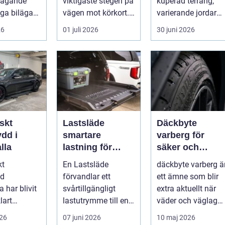
ilägande
viktigaste stegen på
kuperad terräng,
ga bilägare
vägen mot körkort. I
varierande jordar
Borlänge finns flera
och ofta fuktigt
26
01 juli 2026
30 juni 2026
al...
väder. Valet ...
skt
Lastsläde
Däckbyte
dd i
smartare
varberg för
lla
lastning för
säker och
pickup, skåpbil
smidig körning
kt
En Lastsläde
däckbyte varberg ä
och personbil
Året runt
dd
förvandlar ett
ett ämne som blir
 har blivit
svårtillgängligt
extra aktuellt när
lart
lastutrymme till en
väder och väglag
för bilägare
lättjobbad yta.
skiftar mellan
026
07 juni 2026
10 maj 2026
.
Genom att dra ut
sommar och ...