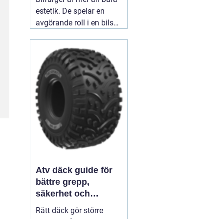
estetik. De spelar en
avgörande roll i en bils
identitet och skydd. När
man ser en blank röd
sportbil susa förbi,
väcker den en viss
känsla - spänning,
passion, hastighet.
03
augusti 2026
Atv däck guide för
bättre grepp,
säkerhet och
körglädje
Rätt däck gör större