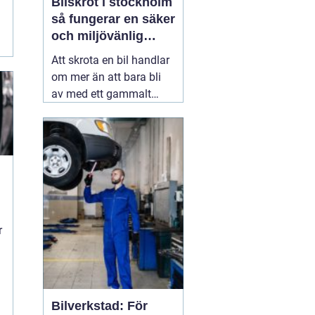
Bilskrot i stockholm
så fungerar en säker
och miljövänlig
skrotning
Att skrota en bil handlar
om mer än att bara bli
av med ett gammalt
fordon. En genomtänkt
skrotning frigör plats,
minskar miljöpåverkan
och gör att värdefulla
resurser kan användas
igen. För den som söker
09 juli 2026
r
Bilverkstad: För