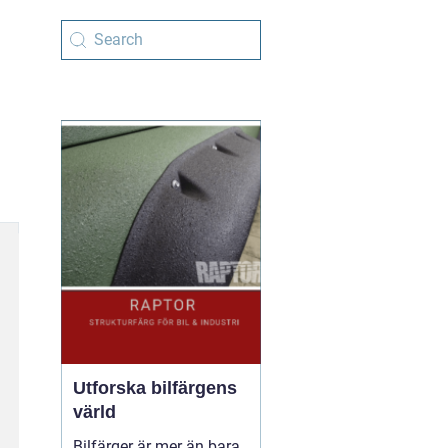
Utforska bilfärgens
värld
Bilfärger är mer än bara