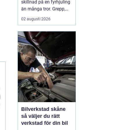
skillnad på en fyrhjuling
än många tror. Grepp,
komfort, stabilitet och
02 augusti 2026
hur snabbt däcken slits
hänger direkt ihop med
vilket mönster, vilken
dimension och vilket
lufttryck som används.
För arbete på gården, lek
i skogen eller kö...
Bilverkstad skåne
så väljer du rätt
verkstad för din bil