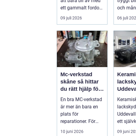
att bara bli av med
tryggt b
ett gammalt fordon.
och mån
En genomtänkt
letar ...
09 juli 2026
06 juli 20
skrotning ...
Mc-verkstad
Kerami
skåne så hittar
lacksky
du rätt hjälp för
Uddeva
din motorcykel
En bra MC-verkstad
Keramis
är mer än bara en
lacksky
plats för
Uddevalla
reparationer. För
ett självk
många
begrepp 
10 juni 2026
09 juni 2
motorcyklister
som vill..