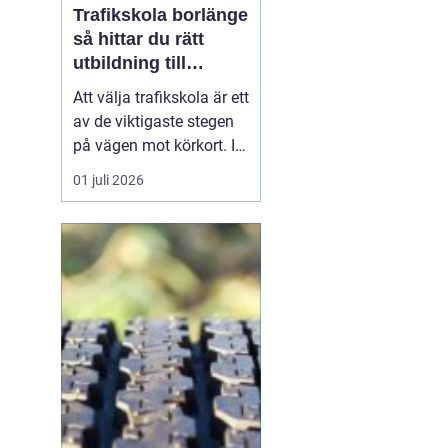
Trafikskola borlänge
så hittar du rätt
utbildning till
körkortet
Att välja trafikskola är ett
av de viktigaste stegen
på vägen mot körkort. I
Borlänge finns flera
01 juli 2026
alternativ, men
skillnaderna mellan dem
kan vara stora. Den som
vill hitta en trafikskola i
Borlänge som passar
både plånbok, tidsplan
och sätt att lära...