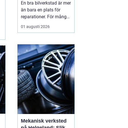
En bra bilverkstad är mer
än bara en plats för
reparationer. För många
bilägare i Skåne handlar
01 augusti 2026
valet av verkstad om
trygghet i vardagen,
säkra resor året runt och
ett rimligt bilägande över
tid. När servicen sköts i
rätt tid, med rätt kunskap
och rä...
Mekanisk verksted
på Helgeland: Slik