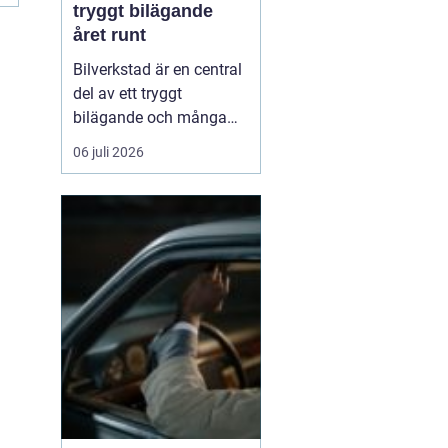
tryggt bilägande
året runt
Bilverkstad är en central
del av ett tryggt
bilägande och många
bilägare letar efter en
06 juli 2026
partner som kan hjälpa
till genom hela bilens
livslängd. En modern
verkstad kombinerar
teknisk kompetens, rätt
utrustning och ...