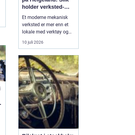
holder verksted-
maskiner i gang
Et moderne mekanisk
verksted er mer enn et
lokale med verktøy og
sveiseapparat. For
10 juli 2026
mange bedrifter er
verkstedet selve livlinen
som sørger for at
maskiner, kjøretøy og
produksjonsutstyr ikke
står stille. Når e...
i