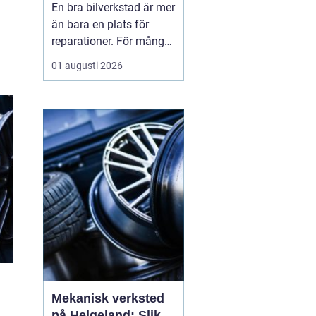
En bra bilverkstad är mer
än bara en plats för
reparationer. För många
bilägare i Skåne handlar
01 augusti 2026
valet av verkstad om
trygghet i vardagen,
säkra resor året runt och
ett rimligt bilägande över
tid. När servicen sköts i
rätt tid, med rätt kunskap
och rä...
Mekanisk verksted
på Helgeland: Slik