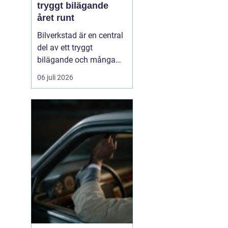
tryggt bilägande
året runt
Bilverkstad är en central
del av ett tryggt
bilägande och många
bilägare letar efter en
06 juli 2026
partner som kan hjälpa
till genom hela bilens
livslängd. En modern
verkstad kombinerar
teknisk kompetens, rätt
utrustning och ...