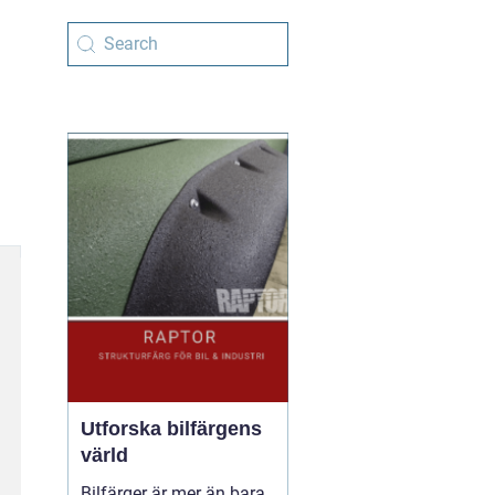
Utforska bilfärgens
värld
Bilfärger är mer än bara