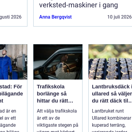
verksted-maskiner i gang
gusti 2026
Anna Bergqvist
10 juli 2026
stad: För
Trafikskola
Lantbruksdäck 
bilägande
borlänge så
ullared så väljer
nt
hittar du rätt
du rätt däck till
utbildning till
gårdens
ad är en
Att välja trafikskola
Lantbruket runt
körkortet
maskiner
el av ett
är ett av de
Ullared kombinerar
ilägande
viktigaste stegen på
kuperad terräng,