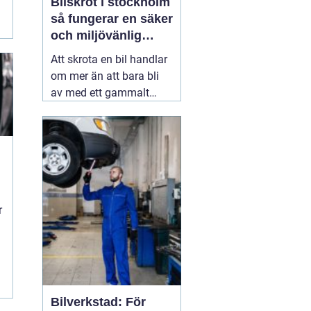
Bilskrot i stockholm
så fungerar en säker
och miljövänlig
skrotning
Att skrota en bil handlar
om mer än att bara bli
av med ett gammalt
fordon. En genomtänkt
skrotning frigör plats,
minskar miljöpåverkan
och gör att värdefulla
resurser kan användas
igen. För den som söker
09 juli 2026
r
Bilverkstad: För