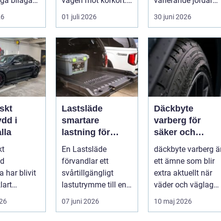
ga bilägare
vägen mot körkort. I
varierande jordar
Borlänge finns flera
och ofta fuktigt
26
01 juli 2026
30 juni 2026
al...
väder. Valet ...
skt
Lastsläde
Däckbyte
dd i
smartare
varberg för
lla
lastning för
säker och
pickup, skåpbil
smidig körning
kt
En Lastsläde
däckbyte varberg ä
och personbil
Året runt
dd
förvandlar ett
ett ämne som blir
 har blivit
svårtillgängligt
extra aktuellt när
lart
lastutrymme till en
väder och väglag
för bilägare
lättjobbad yta.
skiftar mellan
026
07 juni 2026
10 maj 2026
.
Genom att dra ut
sommar och ...
la...