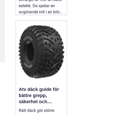
estetik. De spelar en
avgörande roll i en bils
identitet och skydd. När
man ser en blank röd
sportbil susa förbi,
väcker den en viss
känsla - spänning,
passion, hastighet.
03
augusti 2026
Atv däck guide för
bättre grepp,
säkerhet och
körglädje
Rätt däck gör större