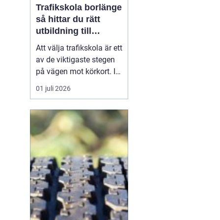
Trafikskola borlänge
så hittar du rätt
utbildning till
körkortet
Att välja trafikskola är ett
av de viktigaste stegen
på vägen mot körkort. I
Borlänge finns flera
01 juli 2026
alternativ, men
skillnaderna mellan dem
kan vara stora. Den som
vill hitta en trafikskola i
Borlänge som passar
både plånbok, tidsplan
och sätt att lära...