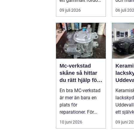
ett gammalt fordon.
och mån
En genomtänkt
letar ...
09 juli 2026
06 juli 20
skrotning ...
Mc-verkstad
Kerami
skåne så hittar
lacksky
du rätt hjälp för
Uddeva
din motorcykel
En bra MC-verkstad
Keramis
är mer än bara en
lacksky
plats för
Uddevalla
reparationer. För
ett självk
många
begrepp 
10 juni 2026
09 juni 2
motorcyklister
som vill..
handlar det om...