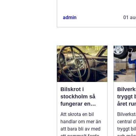
admin
01 au
Bilskrot i
Bilverk
stockholm så
tryggt 
fungerar en
året ru
säker och
Att skrota en bil
Bilverkst
miljövänlig
handlar om mer än
central d
skrotning
att bara bli av med
tryggt b