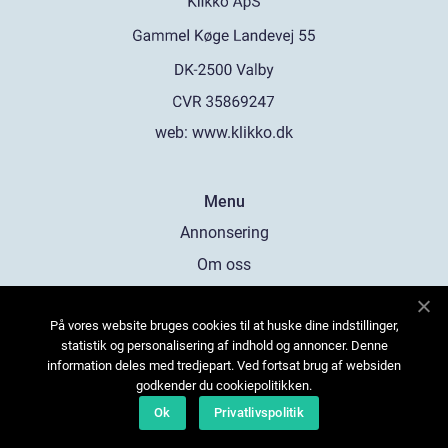
web:
www.klikko.dk
Menu
Annonsering
Om oss
Cookies
På vores website bruges cookies til at huske dine indstillinger,
Kontakta oss
statistik og personalisering af indhold og annoncer. Denne
Sitemap
information deles med tredjepart. Ved fortsat brug af websiden
godkender du cookiepolitikken.
Ok
Privatlivspolitik