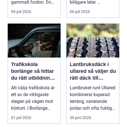
gammalt fordon. En
bilägare letar ...
genomtänkt skrotning
09 juli 2026
06 juli 2026
...
Trafikskola
Lantbruksdäck i
borlänge så hittar
ullared så väljer du
du rätt utbildning
rätt däck till
till körkortet
gårdens maskiner
Att välja trafikskola är
Lantbruket runt Ullared
ett av de viktigaste
kombinerar kuperad
stegen på vägen mot
terräng, varierande
körkort. I Borlänge
jordar och ofta fuktigt
finns flera al...
väder. Valet ...
01 juli 2026
30 juni 2026