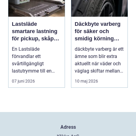
Lastsläde
Däckbyte varberg
smartare lastning
för säker och
för pickup, skåpbil
smidig körning
och personbil
Året runt
En Lastsläde
däckbyte varberg är ett
förvandlar ett
ämne som blir extra
svårtillgängligt
aktuellt när väder och
lastutrymme till en
väglag skiftar mellan
lättjobbad yta. Genom
sommar och ...
07 juni 2026
10 maj 2026
att dra ut la...
Adress