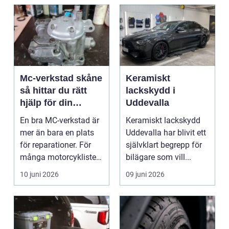
Mc-verkstad skåne
Keramiskt
så hittar du rätt
lackskydd i
hjälp för din
Uddevalla
motorcykel
En bra MC-verkstad är
Keramiskt lackskydd
mer än bara en plats
Uddevalla har blivit ett
för reparationer. För
självklart begrepp för
många motorcyklister
bilägare som vill...
handlar det om...
10 juni 2026
09 juni 2026