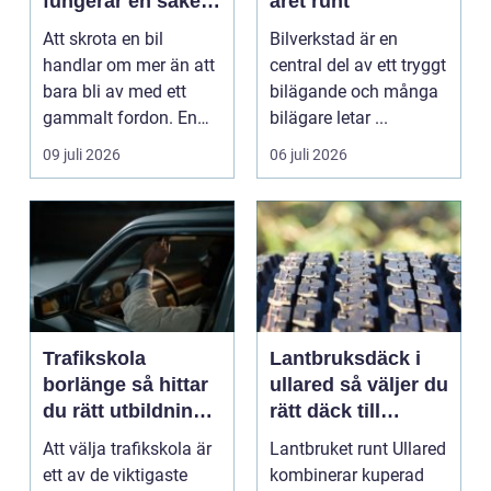
fungerar en säker
året runt
och miljövänlig
Att skrota en bil
Bilverkstad är en
skrotning
handlar om mer än att
central del av ett tryggt
bara bli av med ett
bilägande och många
gammalt fordon. En
bilägare letar ...
genomtänkt skrotning
09 juli 2026
06 juli 2026
...
Trafikskola
Lantbruksdäck i
borlänge så hittar
ullared så väljer du
du rätt utbildning
rätt däck till
till körkortet
gårdens maskiner
Att välja trafikskola är
Lantbruket runt Ullared
ett av de viktigaste
kombinerar kuperad