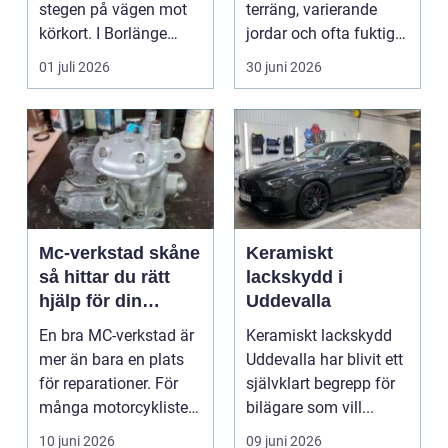
stegen på vägen mot
terräng, varierande
körkort. I Borlänge
jordar och ofta fuktigt
finns flera al...
väder. Valet ...
01 juli 2026
30 juni 2026
Mc-verkstad skåne
Keramiskt
så hittar du rätt
lackskydd i
hjälp för din
Uddevalla
motorcykel
En bra MC-verkstad är
Keramiskt lackskydd
mer än bara en plats
Uddevalla har blivit ett
för reparationer. För
självklart begrepp för
många motorcyklister
bilägare som vill...
handlar det om...
10 juni 2026
09 juni 2026