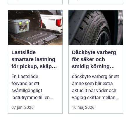
Lastsläde
Däckbyte varberg
smartare lastning
för säker och
för pickup, skåpbil
smidig körning
och personbil
Året runt
En Lastsläde
däckbyte varberg är ett
förvandlar ett
ämne som blir extra
svårtillgängligt
aktuellt när väder och
lastutrymme till en
väglag skiftar mellan
lättjobbad yta. Genom
sommar och ...
07 juni 2026
10 maj 2026
att dra ut la...