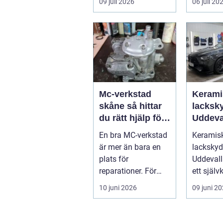
09 juli 2026
06 juli 20
skrotning ...
Mc-verkstad
Kerami
skåne så hittar
lacksky
du rätt hjälp för
Uddeva
din motorcykel
En bra MC-verkstad
Keramis
är mer än bara en
lacksky
plats för
Uddevalla
reparationer. För
ett självk
många
begrepp 
10 juni 2026
09 juni 2
motorcyklister
som vill..
handlar det om...