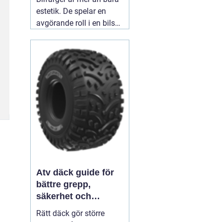
estetik. De spelar en
avgörande roll i en bils
identitet och skydd. När
man ser en blank röd
sportbil susa förbi,
väcker den en viss
känsla - spänning,
passion, hastighet.
03
augusti 2026
Atv däck guide för
bättre grepp,
säkerhet och
körglädje
Rätt däck gör större