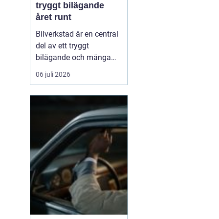
tryggt bilägande
året runt
Bilverkstad är en central
del av ett tryggt
bilägande och många
bilägare letar efter en
06 juli 2026
partner som kan hjälpa
till genom hela bilens
livslängd. En modern
verkstad kombinerar
teknisk kompetens, rätt
utrustning och ...