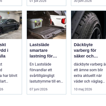
26
01 juli 2026
30 juni 2026
al...
väder. Valet ...
skt
Lastsläde
Däckbyte
dd i
smartare
varberg för
lla
lastning för
säker och
pickup, skåpbil
smidig körning
kt
En Lastsläde
däckbyte varberg ä
och personbil
Året runt
dd
förvandlar ett
ett ämne som blir
 har blivit
svårtillgängligt
extra aktuellt när
lart
lastutrymme till en
väder och väglag
för bilägare
lättjobbad yta.
skiftar mellan
026
07 juni 2026
10 maj 2026
.
Genom att dra ut
sommar och ...
la...