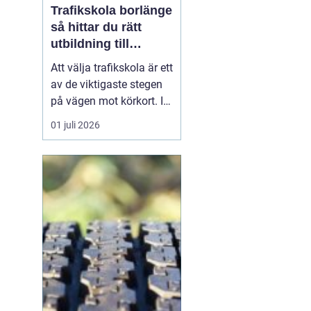
Trafikskola borlänge
så hittar du rätt
utbildning till
körkortet
Att välja trafikskola är ett
av de viktigaste stegen
på vägen mot körkort. I
Borlänge finns flera
01 juli 2026
alternativ, men
skillnaderna mellan dem
kan vara stora. Den som
vill hitta en trafikskola i
Borlänge som passar
både plånbok, tidsplan
och sätt att lära...