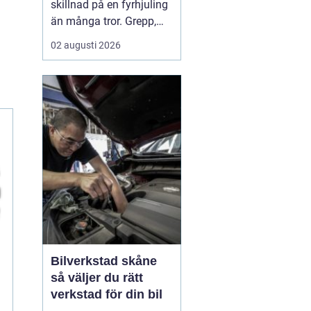
skillnad på en fyrhjuling
än många tror. Grepp,
komfort, stabilitet och
02 augusti 2026
hur snabbt däcken slits
hänger direkt ihop med
vilket mönster, vilken
dimension och vilket
lufttryck som används.
För arbete på gården, lek
i skogen eller kö...
Bilverkstad skåne
så väljer du rätt
verkstad för din bil