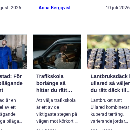
gusti 2026
Anna Bergqvist
10 juli 2026
stad: För
Trafikskola
Lantbruksdäck 
bilägande
borlänge så
ullared så väljer
nt
hittar du rätt
du rätt däck till
utbildning till
gårdens
ad är en
Att välja trafikskola
Lantbruket runt
körkortet
maskiner
el av ett
är ett av de
Ullared kombinerar
ilägande
viktigaste stegen på
kuperad terräng,
ga bilägare
vägen mot körkort. I
varierande jordar
Borlänge finns flera
och ofta fuktigt