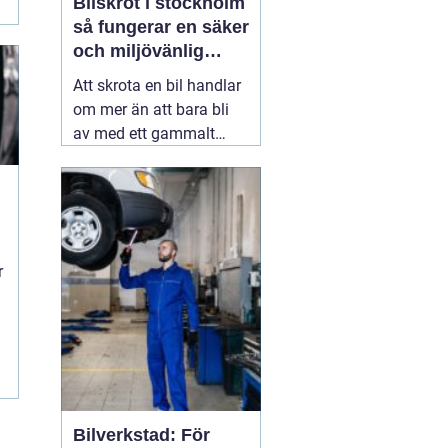
Bilskrot i stockholm
så fungerar en säker
och miljövänlig
skrotning
Att skrota en bil handlar
om mer än att bara bli
av med ett gammalt
fordon. En genomtänkt
skrotning frigör plats,
minskar miljöpåverkan
och gör att värdefulla
resurser kan användas
r
igen. För den som söker
09 juli 2026
Bilverkstad: För