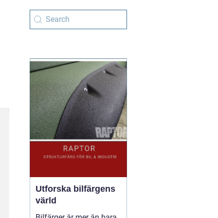
Utforska bilfärgens
värld
Bilfärger är mer än bara