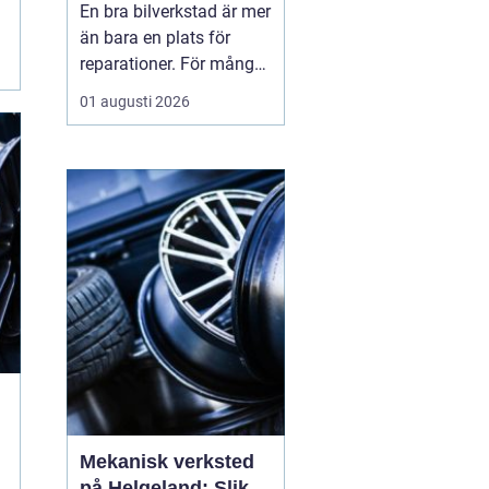
En bra bilverkstad är mer
än bara en plats för
reparationer. För många
bilägare i Skåne handlar
01 augusti 2026
valet av verkstad om
trygghet i vardagen,
säkra resor året runt och
ett rimligt bilägande över
tid. När servicen sköts i
rätt tid, med rätt kunskap
och rä...
Mekanisk verksted
på Helgeland: Slik