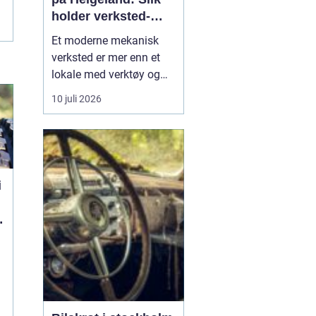
holder verksted-
maskiner i gang
Et moderne mekanisk
verksted er mer enn et
lokale med verktøy og
sveiseapparat. For
10 juli 2026
mange bedrifter er
verkstedet selve livlinen
som sørger for at
maskiner, kjøretøy og
produksjonsutstyr ikke
i
står stille. Når e...