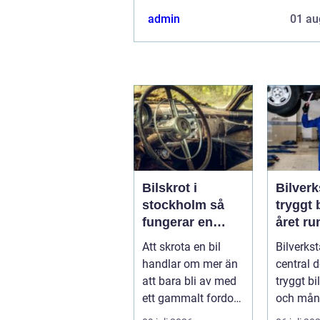
admin
01 au
Bilskrot i
Bilverk
stockholm så
tryggt 
fungerar en
året ru
säker och
Att skrota en bil
Bilverkst
miljövänlig
handlar om mer än
central d
skrotning
att bara bli av med
tryggt b
ett gammalt fordon.
och mån
En genomtänkt
letar ...