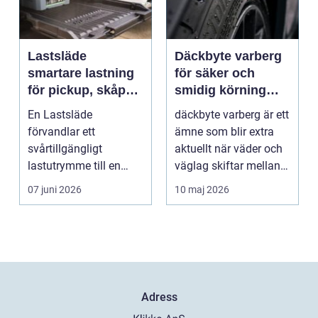
Lastsläde
Däckbyte varberg
smartare lastning
för säker och
för pickup, skåpbil
smidig körning
och personbil
Året runt
En Lastsläde
däckbyte varberg är ett
förvandlar ett
ämne som blir extra
svårtillgängligt
aktuellt när väder och
lastutrymme till en
väglag skiftar mellan
lättjobbad yta. Genom
sommar och ...
07 juni 2026
10 maj 2026
att dra ut la...
Adress