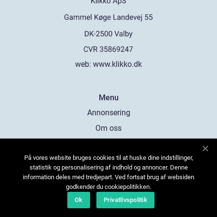
web:
www.klikko.dk
Menu
Annonsering
Om oss
Cookies
På vores website bruges cookies til at huske dine indstillinger,
Kontakta oss
statistik og personalisering af indhold og annoncer. Denne
Sitemap
information deles med tredjepart. Ved fortsat brug af websiden
godkender du cookiepolitikken.
Ok
Privatlivspolitik