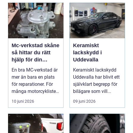
Mc-verkstad skåne
Keramiskt
så hittar du rätt
lackskydd i
hjälp för din
Uddevalla
motorcykel
En bra MC-verkstad är
Keramiskt lackskydd
mer än bara en plats
Uddevalla har blivit ett
för reparationer. För
självklart begrepp för
många motorcyklister
bilägare som vill...
handlar det om...
10 juni 2026
09 juni 2026