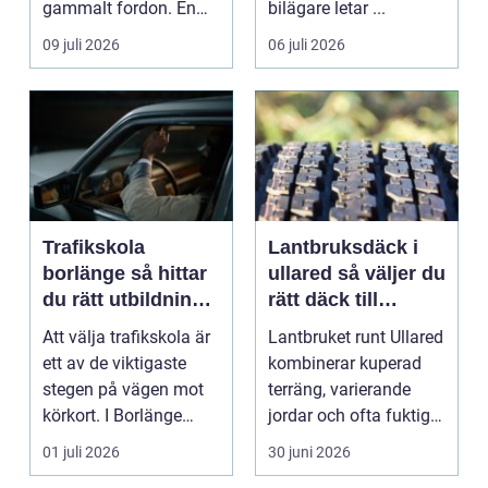
gammalt fordon. En
bilägare letar ...
genomtänkt skrotning
09 juli 2026
06 juli 2026
...
Trafikskola
Lantbruksdäck i
borlänge så hittar
ullared så väljer du
du rätt utbildning
rätt däck till
till körkortet
gårdens maskiner
Att välja trafikskola är
Lantbruket runt Ullared
ett av de viktigaste
kombinerar kuperad
stegen på vägen mot
terräng, varierande
körkort. I Borlänge
jordar och ofta fuktigt
finns flera al...
väder. Valet ...
01 juli 2026
30 juni 2026