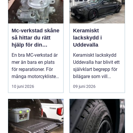
Mc-verkstad skåne
Keramiskt
så hittar du rätt
lackskydd i
hjälp för din
Uddevalla
motorcykel
En bra MC-verkstad är
Keramiskt lackskydd
mer än bara en plats
Uddevalla har blivit ett
för reparationer. För
självklart begrepp för
många motorcyklister
bilägare som vill...
handlar det om...
10 juni 2026
09 juni 2026