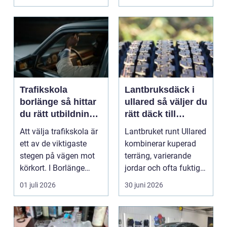
...
Trafikskola
Lantbruksdäck i
borlänge så hittar
ullared så väljer du
du rätt utbildning
rätt däck till
till körkortet
gårdens maskiner
Att välja trafikskola är
Lantbruket runt Ullared
ett av de viktigaste
kombinerar kuperad
stegen på vägen mot
terräng, varierande
körkort. I Borlänge
jordar och ofta fuktigt
finns flera al...
väder. Valet ...
01 juli 2026
30 juni 2026