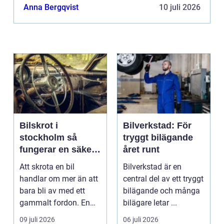
Anna Bergqvist
10 juli 2026
Bilskrot i
Bilverkstad: För
stockholm så
tryggt bilägande
fungerar en säker
året runt
och miljövänlig
Att skrota en bil
Bilverkstad är en
skrotning
handlar om mer än att
central del av ett tryggt
bara bli av med ett
bilägande och många
gammalt fordon. En
bilägare letar ...
genomtänkt skrotning
09 juli 2026
06 juli 2026