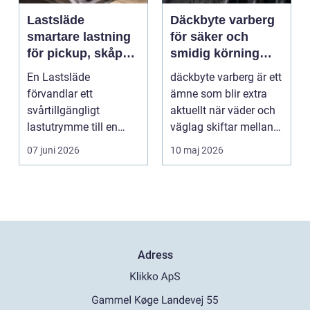
Lastsläde
Däckbyte varberg
smartare lastning
för säker och
för pickup, skåpbil
smidig körning
och personbil
Året runt
En Lastsläde
däckbyte varberg är ett
förvandlar ett
ämne som blir extra
svårtillgängligt
aktuellt när väder och
lastutrymme till en
väglag skiftar mellan
lättjobbad yta. Genom
sommar och ...
07 juni 2026
10 maj 2026
att dra ut la...
Adress