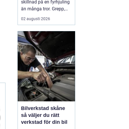
skillnad på en fyrhjuling
än många tror. Grepp,
komfort, stabilitet och
02 augusti 2026
hur snabbt däcken slits
hänger direkt ihop med
vilket mönster, vilken
dimension och vilket
lufttryck som används.
För arbete på gården, lek
i skogen eller kö...
Bilverkstad skåne
så väljer du rätt
verkstad för din bil