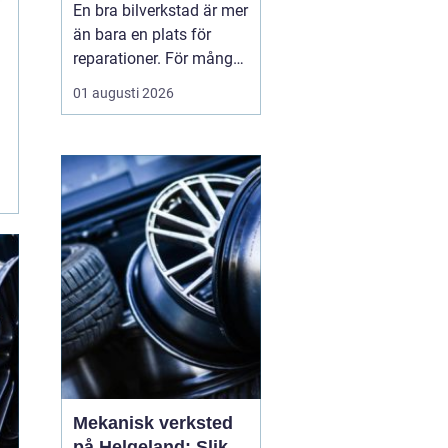
En bra bilverkstad är mer
än bara en plats för
reparationer. För många
bilägare i Skåne handlar
01 augusti 2026
valet av verkstad om
trygghet i vardagen,
säkra resor året runt och
ett rimligt bilägande över
tid. När servicen sköts i
rätt tid, med rätt kunskap
och rä...
Mekanisk verksted
på Helgeland: Slik