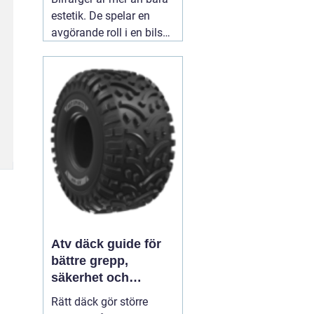
estetik. De spelar en
avgörande roll i en bils
identitet och skydd. När
man ser en blank röd
sportbil susa förbi,
väcker den en viss
känsla - spänning,
passion, hastighet.
03
augusti 2026
Atv däck guide för
bättre grepp,
säkerhet och
körglädje
Rätt däck gör större