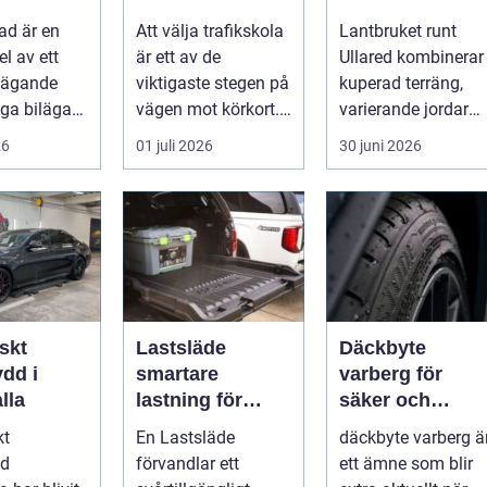
utbildning till
gårdens
ad är en
Att välja trafikskola
Lantbruket runt
körkortet
maskiner
el av ett
är ett av de
Ullared kombinerar
ilägande
viktigaste stegen på
kuperad terräng,
ga bilägare
vägen mot körkort. I
varierande jordar
Borlänge finns flera
och ofta fuktigt
26
01 juli 2026
30 juni 2026
al...
väder. Valet ...
skt
Lastsläde
Däckbyte
dd i
smartare
varberg för
lla
lastning för
säker och
pickup, skåpbil
smidig körning
kt
En Lastsläde
däckbyte varberg ä
och personbil
Året runt
dd
förvandlar ett
ett ämne som blir