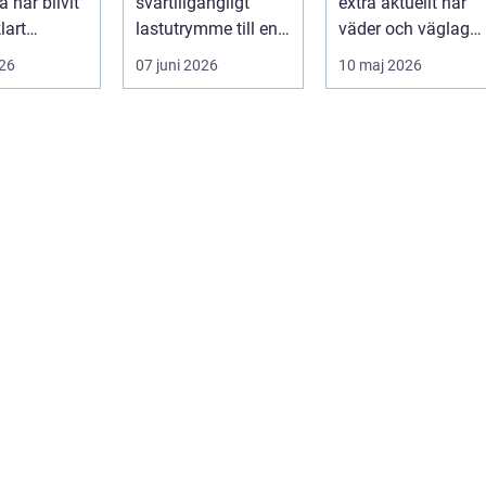
 har blivit
svårtillgängligt
extra aktuellt när
lart
lastutrymme till en
väder och väglag
för bilägare
lättjobbad yta.
skiftar mellan
026
07 juni 2026
10 maj 2026
.
Genom att dra ut
sommar och ...
la...