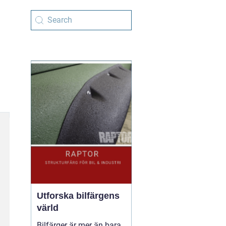
Utforska bilfärgens
värld
Bilfärger är mer än bara