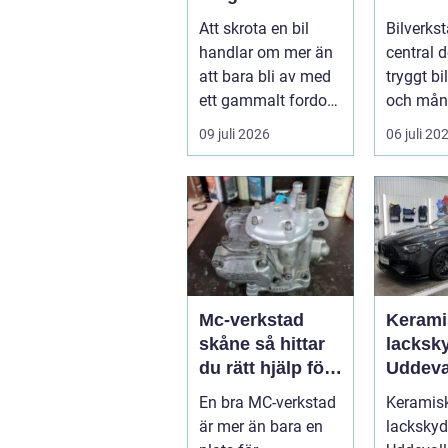
säker och
Att skrota en bil
Bilverkst
miljövänlig
handlar om mer än
central d
skrotning
att bara bli av med
tryggt b
ett gammalt fordon.
och mån
En genomtänkt
letar ...
09 juli 2026
06 juli 20
skrotning ...
Mc-verkstad
Kerami
skåne så hittar
lacksky
du rätt hjälp för
Uddeva
din motorcykel
En bra MC-verkstad
Keramis
är mer än bara en
lacksky