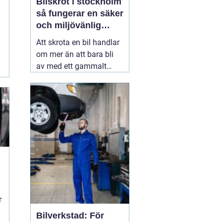
Bilskrot i stockholm
så fungerar en säker
och miljövänlig
skrotning
Att skrota en bil handlar
om mer än att bara bli
av med ett gammalt
fordon. En genomtänkt
skrotning frigör plats,
minskar miljöpåverkan
och gör att värdefulla
resurser kan användas
igen. För den som söker
09 juli 2026
r
Bilverkstad: För