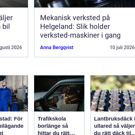
Mekanisk verksted på
 bil
Helgeland: Slik holder
verksted-maskiner i gang
gusti 2026
Anna Bergqvist
10 juli 2026
stad: För
Trafikskola
Lantbruksdäck 
bilägande
borlänge så
ullared så väljer
nt
hittar du rätt
du rätt däck till