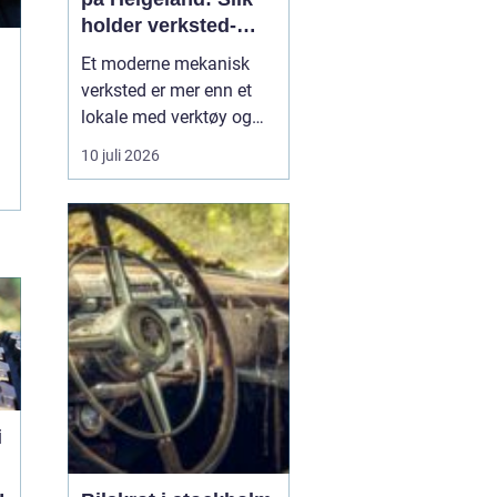
holder verksted-
maskiner i gang
Et moderne mekanisk
verksted er mer enn et
lokale med verktøy og
sveiseapparat. For
10 juli 2026
mange bedrifter er
verkstedet selve livlinen
som sørger for at
maskiner, kjøretøy og
produksjonsutstyr ikke
står stille. Når e...
i