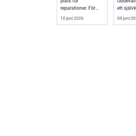
plats för
Uddevalla
reparationer. För
ett självk
många
begrepp 
10 juni 2026
09 juni 2
motorcyklister
som vill..
handlar det om...