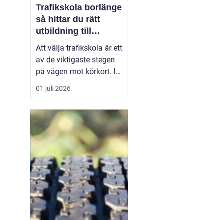
Trafikskola borlänge
så hittar du rätt
utbildning till
körkortet
Att välja trafikskola är ett
av de viktigaste stegen
på vägen mot körkort. I
Borlänge finns flera
01 juli 2026
alternativ, men
skillnaderna mellan dem
kan vara stora. Den som
vill hitta en trafikskola i
Borlänge som passar
både plånbok, tidsplan
och sätt att lära...