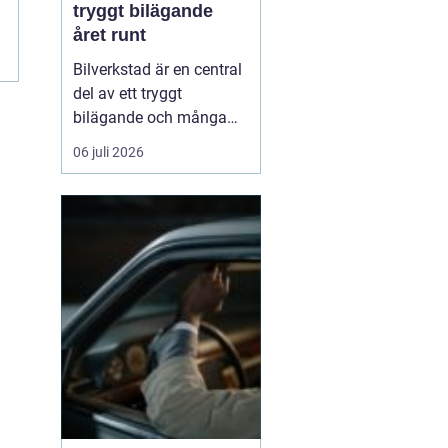
tryggt bilägande
året runt
Bilverkstad är en central
del av ett tryggt
bilägande och många
bilägare letar efter en
06 juli 2026
partner som kan hjälpa
till genom hela bilens
livslängd. En modern
verkstad kombinerar
teknisk kompetens, rätt
utrustning och ...