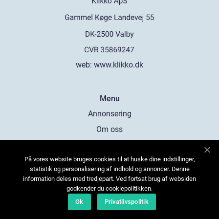
web:
www.klikko.dk
Menu
Annonsering
Om oss
Cookies
På vores website bruges cookies til at huske dine indstillinger,
Kontakta oss
statistik og personalisering af indhold og annoncer. Denne
Sitemap
information deles med tredjepart. Ved fortsat brug af websiden
godkender du cookiepolitikken.
Ok
Privatlivspolitik