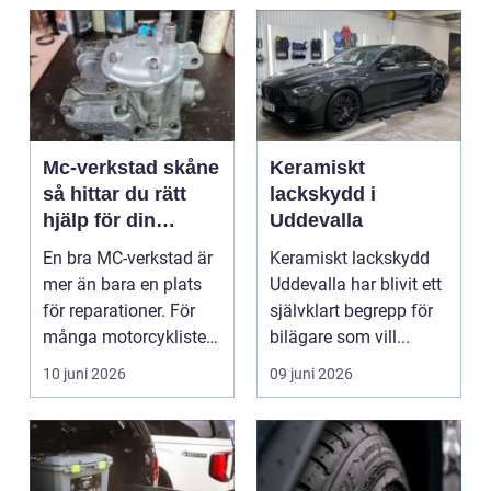
Mc-verkstad skåne
Keramiskt
så hittar du rätt
lackskydd i
hjälp för din
Uddevalla
motorcykel
En bra MC-verkstad är
Keramiskt lackskydd
mer än bara en plats
Uddevalla har blivit ett
för reparationer. För
självklart begrepp för
många motorcyklister
bilägare som vill...
handlar det om...
10 juni 2026
09 juni 2026