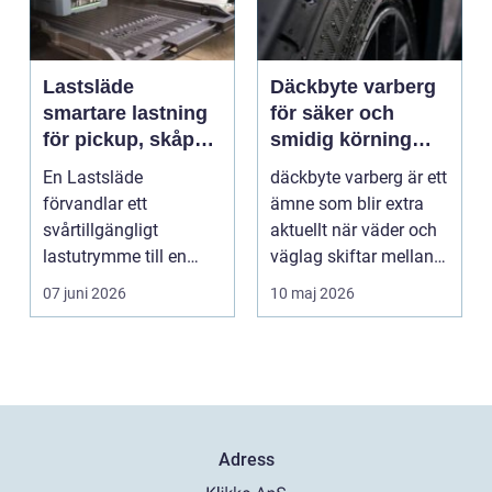
Lastsläde
Däckbyte varberg
smartare lastning
för säker och
för pickup, skåpbil
smidig körning
och personbil
Året runt
En Lastsläde
däckbyte varberg är ett
förvandlar ett
ämne som blir extra
svårtillgängligt
aktuellt när väder och
lastutrymme till en
väglag skiftar mellan
lättjobbad yta. Genom
sommar och ...
07 juni 2026
10 maj 2026
att dra ut la...
Adress