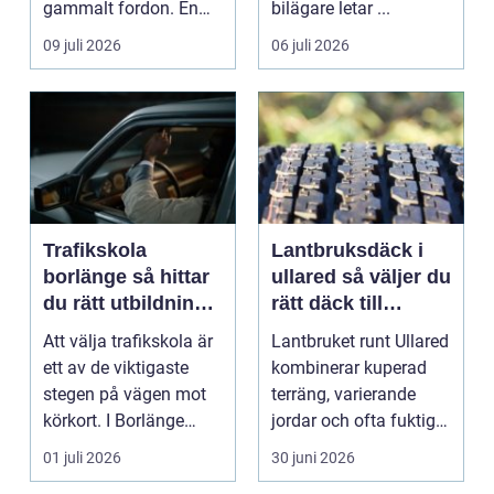
gammalt fordon. En
bilägare letar ...
genomtänkt skrotning
09 juli 2026
06 juli 2026
...
Trafikskola
Lantbruksdäck i
borlänge så hittar
ullared så väljer du
du rätt utbildning
rätt däck till
till körkortet
gårdens maskiner
Att välja trafikskola är
Lantbruket runt Ullared
ett av de viktigaste
kombinerar kuperad
stegen på vägen mot
terräng, varierande
körkort. I Borlänge
jordar och ofta fuktigt
finns flera al...
väder. Valet ...
01 juli 2026
30 juni 2026