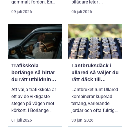
gammalt fordon. En
bilägare letar ...
genomtänkt skrotning
09 juli 2026
06 juli 2026
...
Trafikskola
Lantbruksdäck i
borlänge så hittar
ullared så väljer du
du rätt utbildning
rätt däck till
till körkortet
gårdens maskiner
Att välja trafikskola är
Lantbruket runt Ullared
ett av de viktigaste
kombinerar kuperad
stegen på vägen mot
terräng, varierande
körkort. I Borlänge
jordar och ofta fuktigt
finns flera al...
väder. Valet ...
01 juli 2026
30 juni 2026