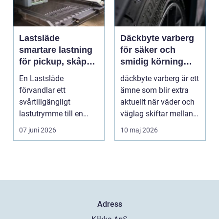
Lastsläde
Däckbyte varberg
smartare lastning
för säker och
för pickup, skåpbil
smidig körning
och personbil
Året runt
En Lastsläde
däckbyte varberg är ett
förvandlar ett
ämne som blir extra
svårtillgängligt
aktuellt när väder och
lastutrymme till en
väglag skiftar mellan
lättjobbad yta. Genom
sommar och ...
07 juni 2026
10 maj 2026
att dra ut la...
Adress