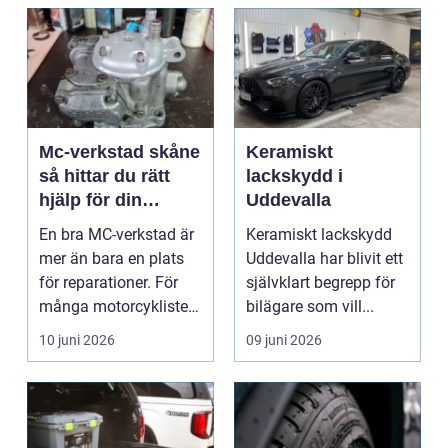
Mc-verkstad skåne
Keramiskt
så hittar du rätt
lackskydd i
hjälp för din
Uddevalla
motorcykel
En bra MC-verkstad är
Keramiskt lackskydd
mer än bara en plats
Uddevalla har blivit ett
för reparationer. För
självklart begrepp för
många motorcyklister
bilägare som vill...
handlar det om...
10 juni 2026
09 juni 2026