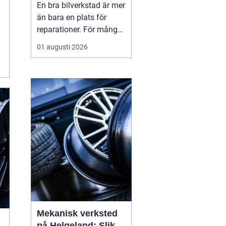
En bra bilverkstad är mer
än bara en plats för
reparationer. För många
bilägare i Skåne handlar
01 augusti 2026
valet av verkstad om
trygghet i vardagen,
säkra resor året runt och
ett rimligt bilägande över
tid. När servicen sköts i
rätt tid, med rätt kunskap
och rä...
Mekanisk verksted
på Helgeland: Slik