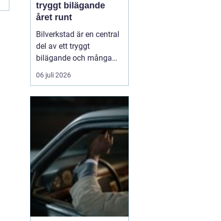
tryggt bilägande
året runt
Bilverkstad är en central
del av ett tryggt
bilägande och många
bilägare letar efter en
06 juli 2026
partner som kan hjälpa
till genom hela bilens
livslängd. En modern
verkstad kombinerar
teknisk kompetens, rätt
utrustning och ...