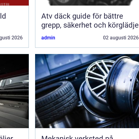
ld
Atv däck guide för bättre
grepp, säkerhet och körglädje
gusti 2026
admin
02 augusti 2026
Mekanisk verksted på