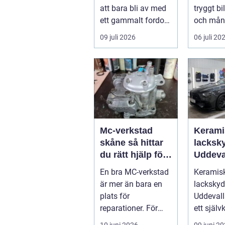
skrotning
att bara bli av med
tryggt b
ett gammalt fordon.
och mån
En genomtänkt
letar ...
09 juli 2026
06 juli 20
skrotning ...
Mc-verkstad
Kerami
skåne så hittar
lacksky
du rätt hjälp för
Uddeva
din motorcykel
En bra MC-verkstad
Keramis
är mer än bara en
lacksky
plats för
Uddevalla
reparationer. För
ett självk
många
begrepp 
10 juni 2026
09 juni 2