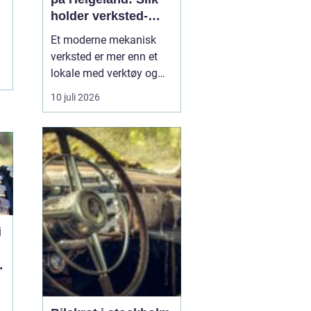
holder verksted-
maskiner i gang
Et moderne mekanisk
verksted er mer enn et
lokale med verktøy og
sveiseapparat. For
10 juli 2026
mange bedrifter er
verkstedet selve livlinen
som sørger for at
maskiner, kjøretøy og
produksjonsutstyr ikke
står stille. Når e...
i