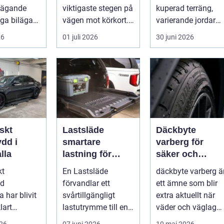
ilägande
viktigaste stegen på
kuperad terräng,
ga bilägare
vägen mot körkort. I
varierande jordar
Borlänge finns flera
och ofta fuktigt
26
01 juli 2026
30 juni 2026
al...
väder. Valet ...
skt
Lastsläde
Däckbyte
dd i
smartare
varberg för
lla
lastning för
säker och
pickup, skåpbil
smidig körning
kt
En Lastsläde
däckbyte varberg ä
och personbil
Året runt
dd
förvandlar ett
ett ämne som blir
 har blivit
svårtillgängligt
extra aktuellt när
lart
lastutrymme till en
väder och väglag
för bilägare
lättjobbad yta.
skiftar mellan
026
07 juni 2026
10 maj 2026