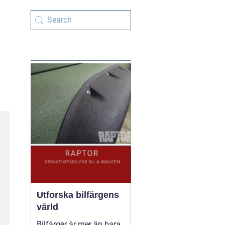
Utforska bilfärgens
värld
Bilfärger är mer än bara