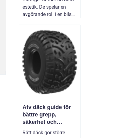
estetik. De spelar en
avgörande roll i en bils
identitet och skydd. När
man ser en blank röd
sportbil susa förbi,
väcker den en viss
känsla - spänning,
passion, hastighet.
03
augusti 2026
Atv däck guide för
bättre grepp,
säkerhet och
körglädje
Rätt däck gör större