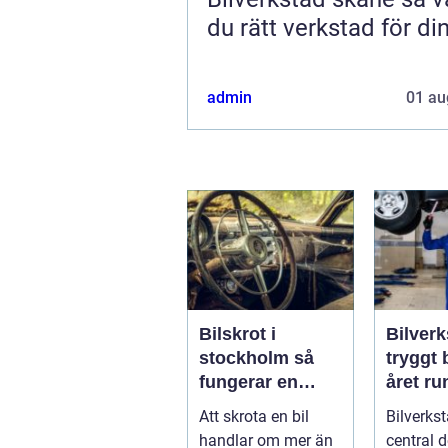
du rätt verkstad för din
admin
01 au
Bilskrot i
Bilverk
stockholm så
tryggt 
fungerar en
året ru
säker och
Att skrota en bil
Bilverkst
miljövänlig
handlar om mer än
central d