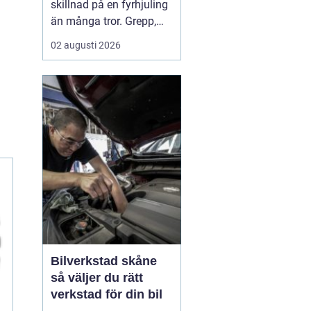
skillnad på en fyrhjuling
än många tror. Grepp,
komfort, stabilitet och
02 augusti 2026
hur snabbt däcken slits
hänger direkt ihop med
vilket mönster, vilken
dimension och vilket
lufttryck som används.
För arbete på gården, lek
i skogen eller kö...
Bilverkstad skåne
så väljer du rätt
verkstad för din bil