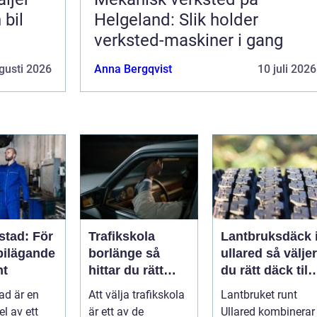
 bil
Helgeland: Slik holder
verksted-maskiner i gang
gusti 2026
Anna Bergqvist
10 juli 2026
stad: För
Trafikskola
Lantbruksdäck 
bilägande
borlänge så
ullared så väljer
nt
hittar du rätt
du rätt däck till
utbildning till
gårdens
ad är en
Att välja trafikskola
Lantbruket runt
körkortet
maskiner
el av ett
är ett av de
Ullared kombinerar