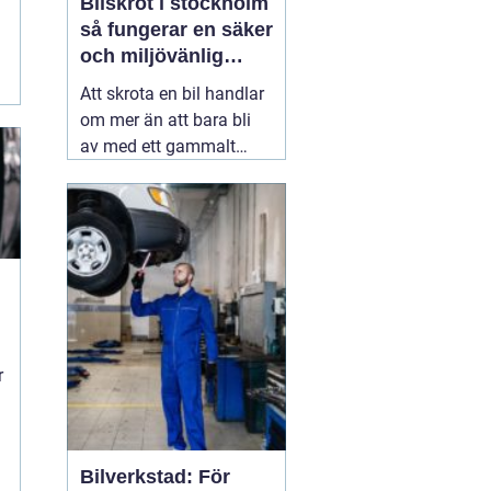
Bilskrot i stockholm
så fungerar en säker
och miljövänlig
skrotning
Att skrota en bil handlar
om mer än att bara bli
av med ett gammalt
fordon. En genomtänkt
skrotning frigör plats,
minskar miljöpåverkan
och gör att värdefulla
resurser kan användas
igen. För den som söker
09 juli 2026
r
Bilverkstad: För