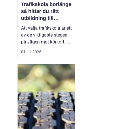
Trafikskola borlänge
så hittar du rätt
utbildning till
körkortet
Att välja trafikskola är ett
av de viktigaste stegen
på vägen mot körkort. I
Borlänge finns flera
01 juli 2026
alternativ, men
skillnaderna mellan dem
kan vara stora. Den som
vill hitta en trafikskola i
Borlänge som passar
både plånbok, tidsplan
och sätt att lära...