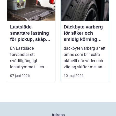
Lastsläde
Däckbyte varberg
smartare lastning
för säker och
för pickup, skåpbil
smidig körning
och personbil
Året runt
En Lastsläde
däckbyte varberg är ett
förvandlar ett
ämne som blir extra
svårtillgängligt
aktuellt när väder och
lastutrymme till en
väglag skiftar mellan
lättjobbad yta. Genom
sommar och ...
07 juni 2026
10 maj 2026
att dra ut la...
Adress