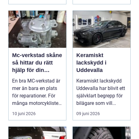
Mc-verkstad skåne
Keramiskt
så hittar du rätt
lackskydd i
hjälp för din
Uddevalla
motorcykel
En bra MC-verkstad är
Keramiskt lackskydd
mer än bara en plats
Uddevalla har blivit ett
för reparationer. För
självklart begrepp för
många motorcyklister
bilägare som vill...
handlar det om...
10 juni 2026
09 juni 2026