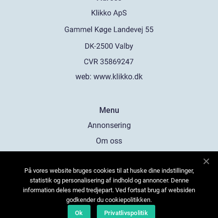
web:
www.klikko.dk
Menu
Annonsering
Om oss
Cookies
På vores website bruges cookies til at huske dine indstillinger,
Kontakta oss
statistik og personalisering af indhold og annoncer. Denne
Sitemap
information deles med tredjepart. Ved fortsat brug af websiden
godkender du cookiepolitikken.
Ok
Privatlivspolitik