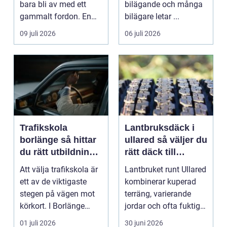
bara bli av med ett
bilägande och många
gammalt fordon. En
bilägare letar ...
genomtänkt skrotning
09 juli 2026
06 juli 2026
...
Trafikskola
Lantbruksdäck i
borlänge så hittar
ullared så väljer du
du rätt utbildning
rätt däck till
till körkortet
gårdens maskiner
Att välja trafikskola är
Lantbruket runt Ullared
ett av de viktigaste
kombinerar kuperad
stegen på vägen mot
terräng, varierande
körkort. I Borlänge
jordar och ofta fuktigt
finns flera al...
väder. Valet ...
01 juli 2026
30 juni 2026