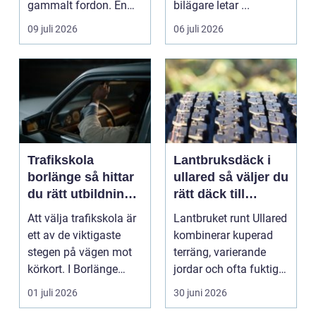
gammalt fordon. En
bilägare letar ...
genomtänkt skrotning
09 juli 2026
06 juli 2026
...
Trafikskola
Lantbruksdäck i
borlänge så hittar
ullared så väljer du
du rätt utbildning
rätt däck till
till körkortet
gårdens maskiner
Att välja trafikskola är
Lantbruket runt Ullared
ett av de viktigaste
kombinerar kuperad
stegen på vägen mot
terräng, varierande
körkort. I Borlänge
jordar och ofta fuktigt
finns flera al...
väder. Valet ...
01 juli 2026
30 juni 2026