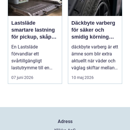
Lastsläde
Däckbyte varberg
smartare lastning
för säker och
för pickup, skåpbil
smidig körning
och personbil
Året runt
En Lastsläde
däckbyte varberg är ett
förvandlar ett
ämne som blir extra
svårtillgängligt
aktuellt när väder och
lastutrymme till en
väglag skiftar mellan
lättjobbad yta. Genom
sommar och ...
07 juni 2026
10 maj 2026
att dra ut la...
Adress