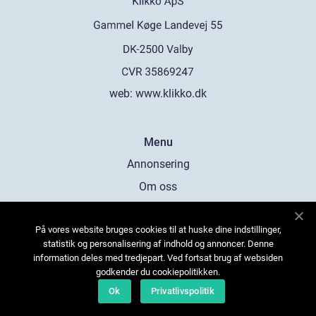
web:
www.klikko.dk
Menu
Annonsering
Om oss
Cookies
På vores website bruges cookies til at huske dine indstillinger,
Kontakta oss
statistik og personalisering af indhold og annoncer. Denne
Sitemap
information deles med tredjepart. Ved fortsat brug af websiden
godkender du cookiepolitikken.
Ok
Privatlivspolitik