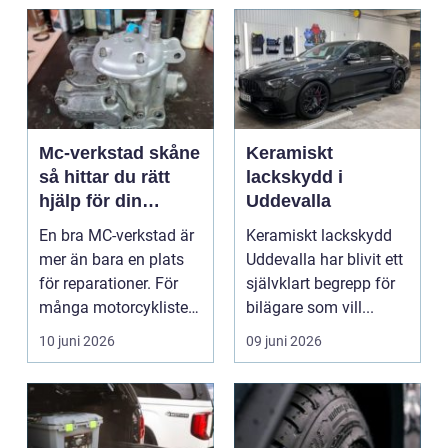
Mc-verkstad skåne
Keramiskt
så hittar du rätt
lackskydd i
hjälp för din
Uddevalla
motorcykel
En bra MC-verkstad är
Keramiskt lackskydd
mer än bara en plats
Uddevalla har blivit ett
för reparationer. För
självklart begrepp för
många motorcyklister
bilägare som vill...
handlar det om...
10 juni 2026
09 juni 2026