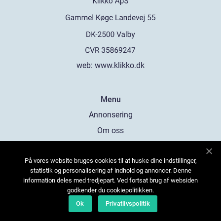
web:
www.klikko.dk
Menu
Annonsering
Om oss
Cookies
På vores website bruges cookies til at huske dine indstillinger,
Kontakta oss
statistik og personalisering af indhold og annoncer. Denne
Sitemap
information deles med tredjepart. Ved fortsat brug af websiden
godkender du cookiepolitikken.
Ok
Privatlivspolitik