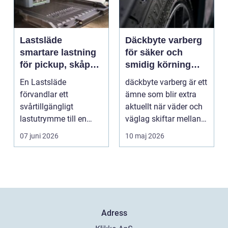
Lastsläde
Däckbyte varberg
smartare lastning
för säker och
för pickup, skåpbil
smidig körning
och personbil
Året runt
En Lastsläde
däckbyte varberg är ett
förvandlar ett
ämne som blir extra
svårtillgängligt
aktuellt när väder och
lastutrymme till en
väglag skiftar mellan
lättjobbad yta. Genom
sommar och ...
07 juni 2026
10 maj 2026
att dra ut la...
Adress