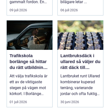
gammalt fordon. En
bilägare letar ...
genomtänkt skrotning
09 juli 2026
06 juli 2026
...
Trafikskola
Lantbruksdäck i
borlänge så hittar
ullared så väljer du
du rätt utbildning
rätt däck till
till körkortet
gårdens maskiner
Att välja trafikskola är
Lantbruket runt Ullared
ett av de viktigaste
kombinerar kuperad
stegen på vägen mot
terräng, varierande
körkort. I Borlänge
jordar och ofta fuktigt
finns flera al...
väder. Valet ...
01 juli 2026
30 juni 2026