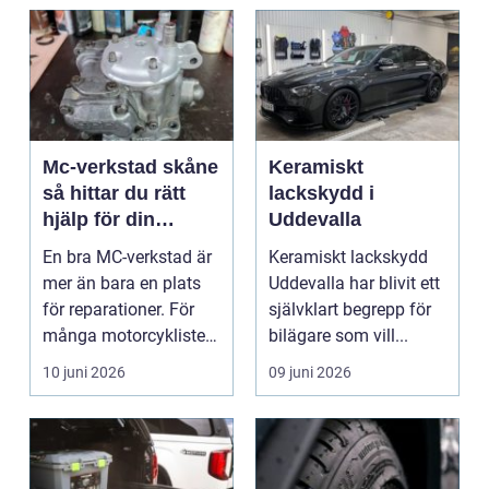
Mc-verkstad skåne
Keramiskt
så hittar du rätt
lackskydd i
hjälp för din
Uddevalla
motorcykel
En bra MC-verkstad är
Keramiskt lackskydd
mer än bara en plats
Uddevalla har blivit ett
för reparationer. För
självklart begrepp för
många motorcyklister
bilägare som vill...
handlar det om...
10 juni 2026
09 juni 2026