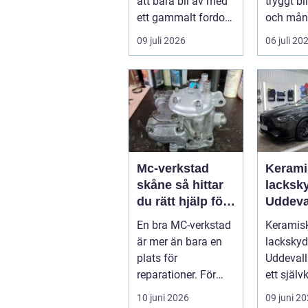
att bara bli av med
tryggt b
ett gammalt fordon.
och mån
En genomtänkt
letar ...
09 juli 2026
06 juli 20
skrotning ...
Mc-verkstad
Kerami
skåne så hittar
lacksky
du rätt hjälp för
Uddeva
din motorcykel
En bra MC-verkstad
Keramis
är mer än bara en
lacksky
plats för
Uddevalla
reparationer. För
ett självk
många
begrepp 
10 juni 2026
09 juni 2
motorcyklister
som vill..