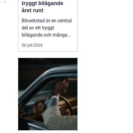
tryggt bilägande
året runt
Bilverkstad är en central
del av ett tryggt
bilägande och många
bilägare letar efter en
06 juli 2026
partner som kan hjälpa
till genom hela bilens
livslängd. En modern
verkstad kombinerar
teknisk kompetens, rätt
utrustning och ...