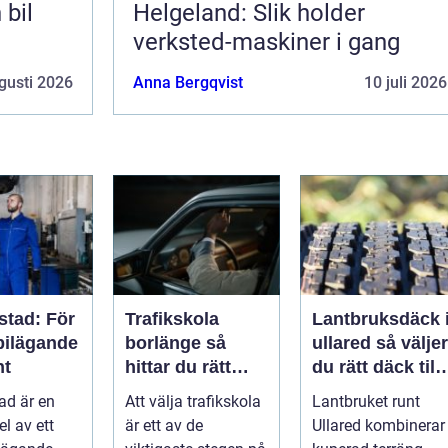
 bil
Helgeland: Slik holder
verksted-maskiner i gang
gusti 2026
Anna Bergqvist
10 juli 2026
stad: För
Trafikskola
Lantbruksdäck 
bilägande
borlänge så
ullared så väljer
nt
hittar du rätt
du rätt däck till
utbildning till
gårdens
ad är en
Att välja trafikskola
Lantbruket runt
körkortet
maskiner
el av ett
är ett av de
Ullared kombinerar