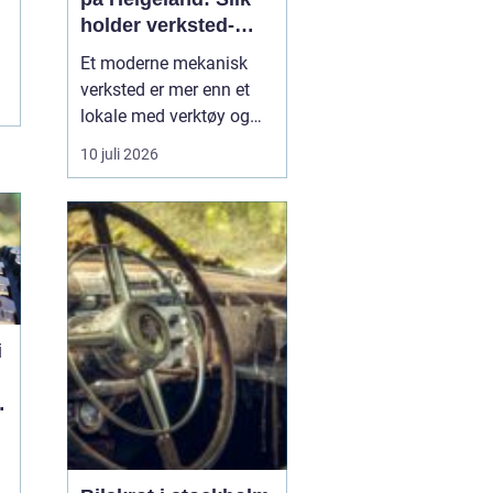
holder verksted-
maskiner i gang
Et moderne mekanisk
verksted er mer enn et
lokale med verktøy og
sveiseapparat. For
10 juli 2026
mange bedrifter er
verkstedet selve livlinen
som sørger for at
maskiner, kjøretøy og
produksjonsutstyr ikke
står stille. Når e...
i