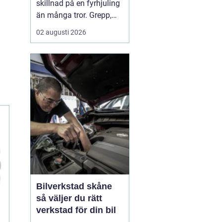
skillnad på en fyrhjuling
än många tror. Grepp,
komfort, stabilitet och
02 augusti 2026
hur snabbt däcken slits
hänger direkt ihop med
vilket mönster, vilken
dimension och vilket
lufttryck som används.
För arbete på gården, lek
i skogen eller kö...
Bilverkstad skåne
så väljer du rätt
verkstad för din bil