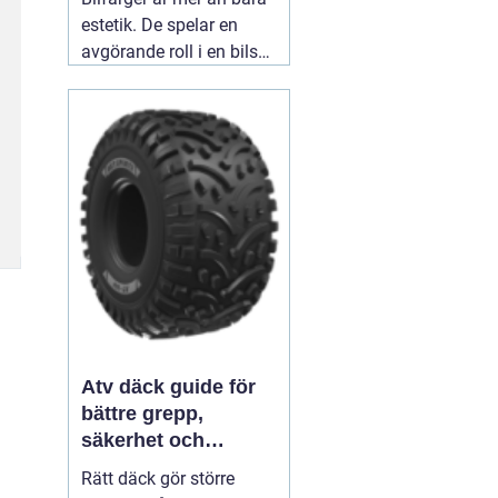
estetik. De spelar en
avgörande roll i en bils
identitet och skydd. När
man ser en blank röd
sportbil susa förbi,
väcker den en viss
känsla - spänning,
passion, hastighet.
03
augusti 2026
Atv däck guide för
bättre grepp,
säkerhet och
körglädje
Rätt däck gör större