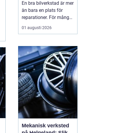
En bra bilverkstad är mer
än bara en plats för
reparationer. För många
bilägare i Skåne handlar
01 augusti 2026
valet av verkstad om
trygghet i vardagen,
säkra resor året runt och
ett rimligt bilägande över
tid. När servicen sköts i
rätt tid, med rätt kunskap
och rä...
Mekanisk verksted
på Helgeland: Slik