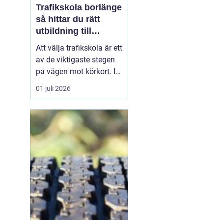
Trafikskola borlänge
så hittar du rätt
utbildning till
körkortet
Att välja trafikskola är ett
av de viktigaste stegen
på vägen mot körkort. I
Borlänge finns flera
01 juli 2026
alternativ, men
skillnaderna mellan dem
kan vara stora. Den som
vill hitta en trafikskola i
Borlänge som passar
både plånbok, tidsplan
och sätt att lära...