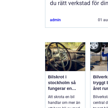
du rätt verkstad för din
admin
01 au
Bilskrot i
Bilverk
stockholm så
tryggt 
fungerar en
året ru
säker och
Att skrota en bil
Bilverkst
miljövänlig
handlar om mer än
central d
skrotning