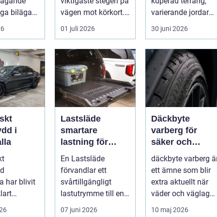
ilägande
viktigaste stegen på
kuperad terräng,
ga bilägare
vägen mot körkort. I
varierande jordar
Borlänge finns flera
och ofta fuktigt
26
01 juli 2026
30 juni 2026
al...
väder. Valet ...
skt
Lastsläde
Däckbyte
dd i
smartare
varberg för
lla
lastning för
säker och
pickup, skåpbil
smidig körning
kt
En Lastsläde
däckbyte varberg ä
och personbil
Året runt
dd
förvandlar ett
ett ämne som blir
 har blivit
svårtillgängligt
extra aktuellt när
lart
lastutrymme till en
väder och väglag
för bilägare
lättjobbad yta.
skiftar mellan
026
07 juni 2026
10 maj 2026
.
Genom att dra ut
sommar och ...