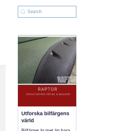
Utforska bilfärgens
värld
Bilfärger är mer än bara