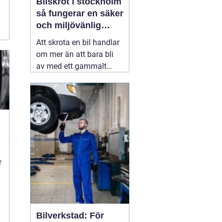
Bilskrot i stockholm
så fungerar en säker
och miljövänlig
skrotning
Att skrota en bil handlar
om mer än att bara bli
av med ett gammalt
fordon. En genomtänkt
skrotning frigör plats,
minskar miljöpåverkan
och gör att värdefulla
resurser kan användas
igen. För den som söker
09 juli 2026
r
Bilverkstad: För