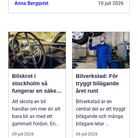
Anna Bergqvist
10 juli 2026
Bilskrot i
Bilverkstad: För
stockholm så
tryggt bilägande
fungerar en säker
året runt
och miljövänlig
Att skrota en bil
Bilverkstad är en
skrotning
handlar om mer än att
central del av ett tryggt
bara bli av med ett
bilägande och många
gammalt fordon. En
bilägare letar ...
genomtänkt skrotning
09 juli 2026
06 juli 2026