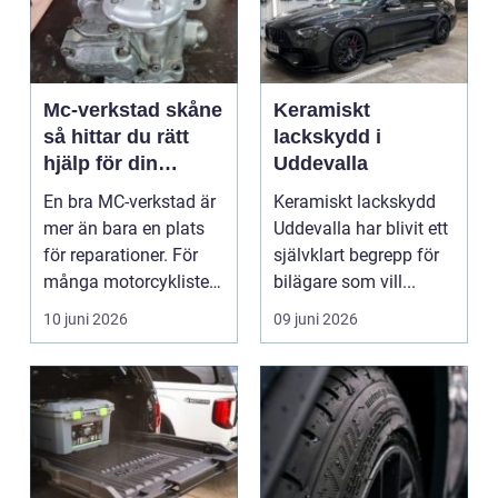
Mc-verkstad skåne
Keramiskt
så hittar du rätt
lackskydd i
hjälp för din
Uddevalla
motorcykel
En bra MC-verkstad är
Keramiskt lackskydd
mer än bara en plats
Uddevalla har blivit ett
för reparationer. För
självklart begrepp för
många motorcyklister
bilägare som vill...
handlar det om...
10 juni 2026
09 juni 2026