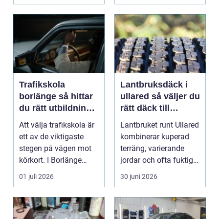
...
Trafikskola
Lantbruksdäck i
borlänge så hittar
ullared så väljer du
du rätt utbildning
rätt däck till
till körkortet
gårdens maskiner
Att välja trafikskola är
Lantbruket runt Ullared
ett av de viktigaste
kombinerar kuperad
stegen på vägen mot
terräng, varierande
körkort. I Borlänge
jordar och ofta fuktigt
finns flera al...
väder. Valet ...
01 juli 2026
30 juni 2026