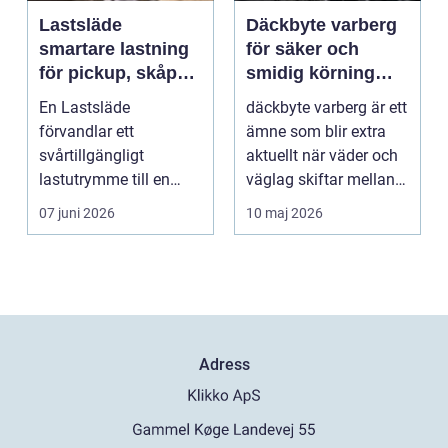
Lastsläde
Däckbyte varberg
smartare lastning
för säker och
för pickup, skåpbil
smidig körning
och personbil
Året runt
En Lastsläde
däckbyte varberg är ett
förvandlar ett
ämne som blir extra
svårtillgängligt
aktuellt när väder och
lastutrymme till en
väglag skiftar mellan
lättjobbad yta. Genom
sommar och ...
07 juni 2026
10 maj 2026
att dra ut la...
Adress